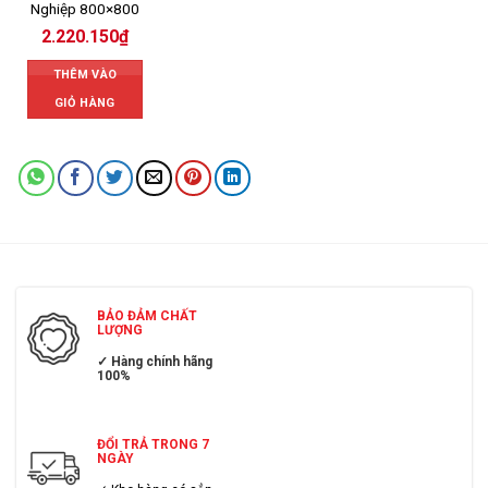
Nghiệp 800×800
2.220.150
₫
THÊM VÀO
GIỎ HÀNG
BẢO ĐẢM CHẤT
LƯỢNG
✓ Hàng chính hãng
100%
ĐỔI TRẢ TRONG 7
NGÀY