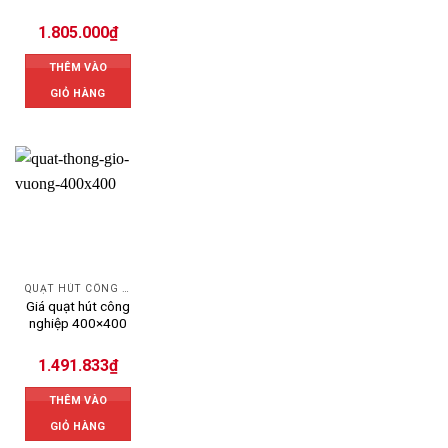
1.805.000
₫
THÊM VÀO
GIỎ HÀNG
QUẠT HÚT CÔNG NGHIỆP
Giá quạt hút công
nghiệp 400×400
1.491.833
₫
THÊM VÀO
GIỎ HÀNG