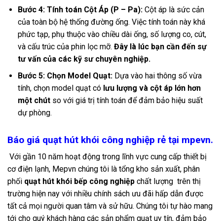
Bước 4: Tính toán Cột Áp (P – Pa):
Cột áp là sức cản
của toàn bộ hệ thống đường ống. Việc tính toán này khá
phức tạp, phụ thuộc vào chiều dài ống, số lượng co, cút,
và cấu trúc của phin lọc mỡ.
Đây là lúc bạn cần đến sự
tư vấn của các kỹ sư chuyên nghiệp.
Bước 5: Chọn Model Quạt:
Dựa vào hai thông số vừa
tính, chọn model quạt có
lưu lượng và cột áp lớn hơn
một chút
so với giá trị tính toán để đảm bảo hiệu suất
dự phòng.
Báo giá quạt hút khói công nghiệp rẻ tại mpevn.
Với gần 10 năm hoạt động trong lĩnh vực cung cấp thiết bị
cơ điện lạnh, Mepvn chúng tôi là tổng kho sản xuất, phân
phối
quạt hút khói bếp công nghiệp
chất lượng trên thị
trường hiện nay với nhiều chính sách ưu đãi hấp dẫn được
tất cả mọi người quan tâm và sử hữu. Chúng tôi tự hào mang
tới cho quý khách hàng các sản phẩm quạt uy tín, đảm bảo