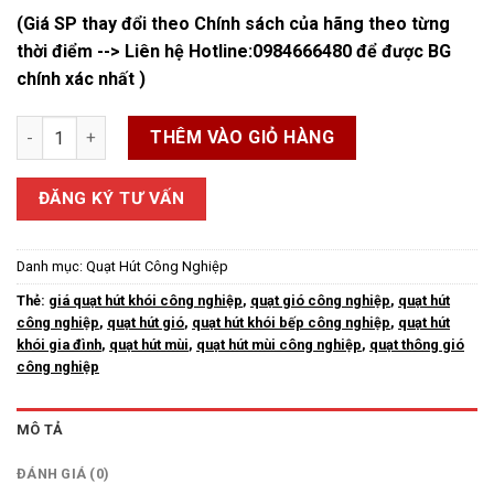
(Giá SP thay đổi theo Chính sách của hãng theo từng
thời điểm --> Liên hệ Hotline:
0984666480
để được BG
chính xác nhất )
Quạt Hút Khói Bếp Công Nghiệp số lượng
THÊM VÀO GIỎ HÀNG
ĐĂNG KÝ TƯ VẤN
Danh mục:
Quạt Hút Công Nghiệp
Thẻ:
giá quạt hút khói công nghiệp
,
quạt gió công nghiệp
,
quạt hút
công nghiệp
,
quạt hút gió
,
quạt hút khói bếp công nghiệp
,
quạt hút
khói gia đình
,
quạt hút mùi
,
quạt hút mùi công nghiệp
,
quạt thông gió
công nghiệp
MÔ TẢ
ĐÁNH GIÁ (0)