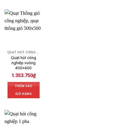
QUẠT HÚT CÔNG NGHIỆP
Quạt hút công
nghiệp vuông
400×400
1.353.750
₫
THÊM VÀO
GIỎ HÀNG