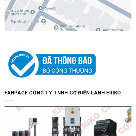
FANPAGE CÔNG TY TNHH CƠ ĐIỆN LẠNH ERIKO