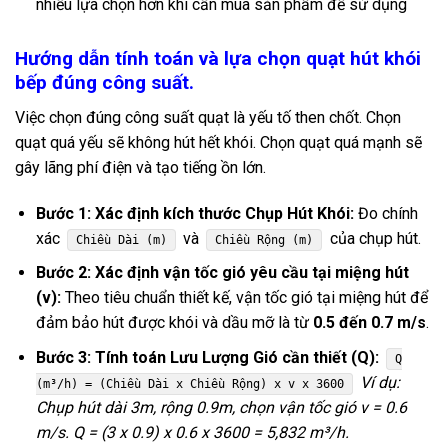
nhiều lựa chọn hơn khi cần mua sản phẩm để sử dụng
Hướng dẫn tính toán và lựa chọn quạt hút khói
bếp đúng công suất.
Việc chọn đúng công suất quạt là yếu tố then chốt. Chọn
quạt quá yếu sẽ không hút hết khói. Chọn quạt quá mạnh sẽ
gây lãng phí điện và tạo tiếng ồn lớn.
Bước 1: Xác định kích thước Chụp Hút Khói:
Đo chính
xác
và
của chụp hút.
Chiều Dài (m)
Chiều Rộng (m)
Bước 2: Xác định vận tốc gió yêu cầu tại miệng hút
(v):
Theo tiêu chuẩn thiết kế, vận tốc gió tại miệng hút để
đảm bảo hút được khói và dầu mỡ là từ
0.5 đến 0.7 m/s
.
Bước 3: Tính toán Lưu Lượng Gió cần thiết (Q):
Q
Ví dụ:
(m³/h) = (Chiều Dài x Chiều Rộng) x v x 3600
Chụp hút dài 3m, rộng 0.9m, chọn vận tốc gió v = 0.6
m/s.
Q = (3 x 0.9) x 0.6 x 3600 = 5,832 m³/h.