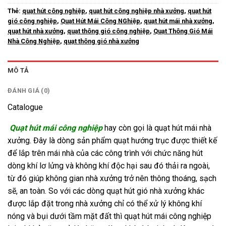
Thẻ:
quạt hút công nghiệp
,
quạt hút công nghiệp nhà xưởng
,
quạt hút
gió công nghiệp
,
Quạt Hút Mái Công NGhiệp
,
quạt hút mái nhà xưởng
,
quạt hút nhà xưởng
,
quạt thông gió công nghiệp
,
Quạt Thông Gió Mái
Nhà Công Nghiệp
,
quạt thông gió nhà xưởng
MÔ TẢ
ĐÁNH GIÁ (0)
Catalogue
Quạt hút mái công nghiệp
hay còn gọi là quạt hút mái nhà
xưởng. Đây là dòng sản phẩm quạt hướng trục được thiết kế
để lắp trên mái nhà của các công trình với chức năng hút
dòng khí lơ lửng và không khí độc hại sau đó thải ra ngoài,
từ đó giúp không gian nhà xưởng trở nên thông thoáng, sạch
sẽ, an toàn. So với các dòng quạt hút gió nhà xưởng khác
được lắp đặt trong nhà xưởng chỉ có thể xử lý không khí
nóng và bụi dưới tầm mặt đất thì quạt hút mái công nghiệp