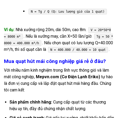
N = Tg / Q (Q: Lưu lượng gió của 1 quạt)
Ví dụ:
Nhà xưởng rộng 20m, dài 50m, cao 8m.
V = 20*50*8
. Nếu là xưởng may, cần X=50 lần/giờ.
= 8000 m³
Tg = 50 *
. Nếu chọn quạt có lưu lượng Q=40.000
8000 = 400.000 m³/h
m³/h, thì số quạt cần là
.
N = 400.000 / 40.000 = 10 quạt
Mua quạt hút mái công nghiệp giá rẻ ở đâu?
Với nhiều năm kinh nghiệm trong lĩnh vực
thông gió
và làm
mát công nghiệp,
Mepvn.com (Cơ Điện Lạnh Eriko)
tự hào
là đơn vị cung cấp và lắp đặt quạt hút mái hàng đầu. Chúng
tôi cam kết:
Sản phẩm chính hãng:
Cung cấp quạt từ các thương
hiệu uy tín, đầy đủ chứng nhận chất lượng.
Giá cả cạnh tranh:
Giá gốc tại xưởng, chiết khấu hấp dẫn