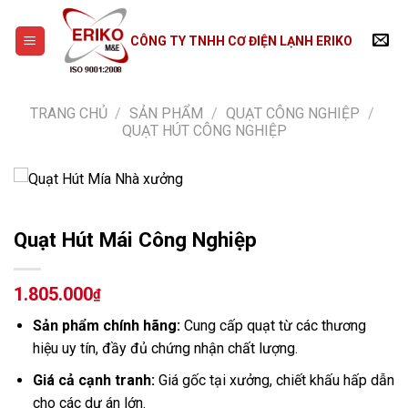
Skip
to
CÔNG TY TNHH CƠ ĐIỆN LẠNH ERIKO
content
TRANG CHỦ
/
SẢN PHẨM
/
QUẠT CÔNG NGHIỆP
/
QUẠT HÚT CÔNG NGHIỆP
Quạt Hút Mái Công Nghiệp
1.805.000
₫
Sản phẩm chính hãng:
Cung cấp quạt từ các thương
hiệu uy tín, đầy đủ chứng nhận chất lượng.
Giá cả cạnh tranh:
Giá gốc tại xưởng, chiết khấu hấp dẫn
cho các dự án lớn.