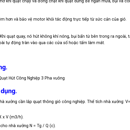
mở khi quạt chạy và đóng chặt khi quạt dừng để ngăn mưa, bụi và cô
êm hơn và bảo vệ motor khỏi tác động trực tiếp từ sức cản của gió.
 Khi quạt quay, nó hút không khí nóng, bụi bẩn từ bên trong ra ngoài, 
goài tự động tràn vào qua các cửa sổ hoặc tấm làm mát.
ng.
 dụng.
nhà xưởng cần lắp quạt thông gió công nghiệp. Thể tích nhà xưởng: V=
X x V (m3/h).
cho nhà xưởng N = Tg / Q (c).