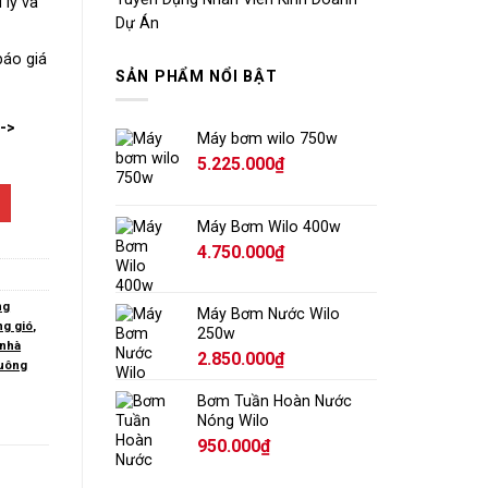
 lý và
Dự Án
báo giá
SẢN PHẨM NỔI BẬT
-->
Máy bơm wilo 750w
5.225.000
₫
Máy Bơm Wilo 400w
4.750.000
₫
ng
Máy Bơm Nước Wilo
ng gió
,
250w
 nhà
2.850.000
₫
vuông
Bơm Tuần Hoàn Nước
Nóng Wilo
950.000
₫