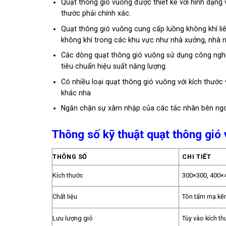
Quạt thông gió vuông được thiết kế với hình dạng
thước phải chính xác.
Quạt thông gió vuông cung cấp luồng không khí liê
không khí trong các khu vực như nhà xưởng, nhà má
Các dòng quạt thông gió vuông sử dụng công nghệ 
tiêu chuẩn hiệu suất năng lượng.
Có nhiều loại quạt thông gió vuông với kích thước
khác nha
Ngăn chặn sự xâm nhập của các tác nhân bên ngo
Thông số kỹ thuật qu
ạt thông gió
THÔNG SỐ
CHI TIẾT
Kích thước
300×300, 400×
Chất liệu
Tôn tấm mạ kẽ
Lưu lượng gió
Tùy vào kích t