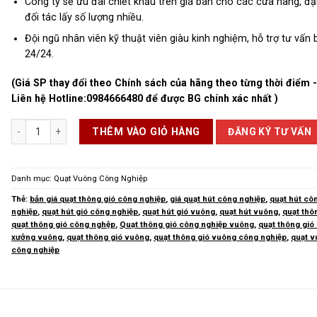
Công ty sẽ ưu đãi chiết khấu trên giá bán cho các cửa hàng, đại
đối tác lấy số lượng nhiều.
Đội ngũ nhân viên kỹ thuật viên giàu kinh nghiệm, hỗ trợ tư vấn 
24/24.
(Giá SP thay đổi theo Chính sách của hãng theo từng thời điểm 
Liên hệ Hotline:
0984666480
để được BG chính xác nhất )
Quạt Thông Gió Vuông số lượng
ĐĂNG KÝ TƯ VẤN
THÊM VÀO GIỎ HÀNG
Danh mục:
Quạt Vuông Công Nghiệp
Thẻ:
bản giá quạt thông gió công nghiệp
,
giá quạt hút công nghiệp
,
quạt hút cô
nghiệp
,
quạt hút gió công nghiệp
,
quạt hút gió vuông
,
quạt hút vuông
,
quạt thô
quạt thông gió công nghệp
,
Quạt thông gió công nghiệp vuông
,
quạt thông gió
xưởng vuông
,
quạt thông gió vuông
,
quạt thông gió vuông công nghiệp
,
quạt 
công nghiệp