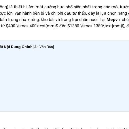
ông) là thiết bị làm mát cưỡng bức phổ biến nhất trong các môi trườ
 cực lớn, vận hành bền bỉ và chi phí đầu tư thấp, đây là lựa chọn hàng
i bẩn trong nhà xưởng, kho bãi và trang trại chăn nuôi. Tại
Mepvn
, chú
c từ
$400 \times 400\text{mm}$
đến
$1380 \times 1380\text{mm}$
, 
ắt Nội Dung Chính
[
Ẩn Văn Bản
]