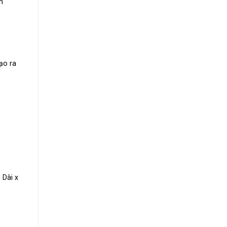
n
tạo ra
 Dài x