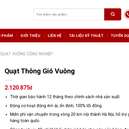
Tìm
kiếm:
N PHẨM
GIỚI THIỆU
LIÊN HỆ
TÀI LIỆU KỸ THUẬT
TUYỂN D
QUẠT VUÔNG CÔNG NGHIỆP
Quạt Thông Gió Vuông
2.120.875
₫
Thời gian bảo hành 12 tháng theo chính sách nhà sản xuất.
Động cơ hoạt động êm ái, ổn định, 100% lõi đồng.
Miễn phí vận chuyển trong vòng 20 km nội thành Hà Nội, hỗ trợ 
hàng toàn quốc.