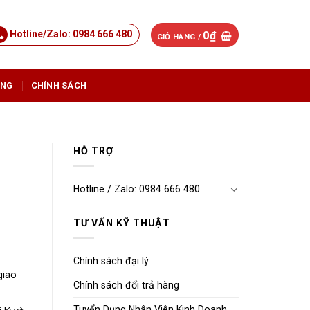
Hotline/Zalo: 0984 666 480
0
₫
GIỎ HÀNG /
ỤNG
CHÍNH SÁCH
HỖ TRỢ
Hotline / Zalo: 0984 666 480
TƯ VẤN KỸ THUẬT
Chính sách đại lý
giao
Chính sách đổi trả hàng
Tuyển Dụng Nhân Viên Kinh Doanh