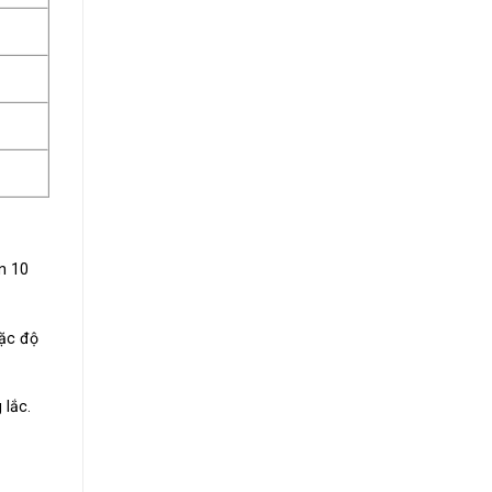
n 10
oặc độ
 lắc.