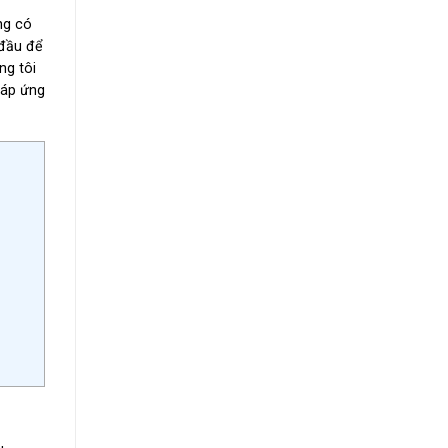
ng có
 đầu để
ng tôi
đáp ứng