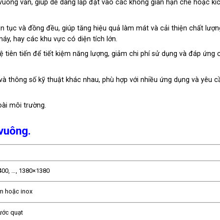
 vuông vắn, giúp dễ dàng lắp đặt vào các không gian hạn chế hoặc kí
n tục và đồng đều, giúp tăng hiệu quả làm mát và cải thiện chất lượn
y, hay các khu vực có diện tích lớn.
tiên tiến để tiết kiệm năng lượng, giảm chi phí sử dụng và đáp ứng 
 và thông số kỹ thuật khác nhau, phù hợp với nhiều ứng dụng và yêu c
ài môi trường.
 vuông.
400, …, 1380×1380
m hoặc inox
hước quạt