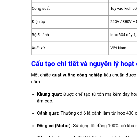
Công suất
Tùy vào kích c
Điện áp
220V / 380V –
Bộ 5 cánh
Inox 304 dày 
Xuất xứ
Việt Nam
Cấu tạo chi tiết và nguyên lý hoạt
Một chiếc
quạt vuông công nghiệp
tiêu chuẩn được 
năm:
Khung quạt:
Được chế tạo từ tôn mạ kẽm dày hoặc 
ẩm cao.
Cánh quạt:
Thường có 6 lá cánh làm từ Inox 430 c
Động cơ (Motor):
Sử dụng lõi đồng 100%, có khả nă