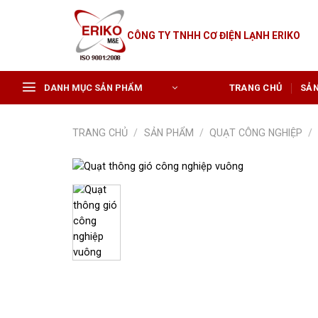
Skip
to
CÔNG TY TNHH CƠ ĐIỆN LẠNH ERIKO
content
DANH MỤC SẢN PHẨM
TRANG CHỦ
SẢ
TRANG CHỦ
/
SẢN PHẨM
/
QUẠT CÔNG NGHIỆP
/