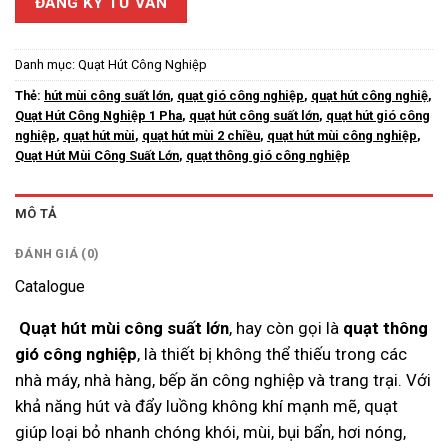
ĐĂNG KÝ TƯ VẤN
Danh mục:
Quạt Hút Công Nghiệp
Thẻ:
hút mùi công suất lớn
,
quạt gió công nghiệp
,
quạt hút công nghiệ
,
Quạt Hút Công Nghiệp 1 Pha
,
quạt hút công suất lớn
,
quạt hút gió công
nghiệp
,
quạt hút mùi
,
quạt hút mùi 2 chiều
,
quạt hút mùi công nghiệp
,
Quạt Hút Mùi Công Suất Lớn
,
quạt thông gió công nghiệp
MÔ TẢ
ĐÁNH GIÁ (0)
Catalogue
Quạt hút mùi công suất lớn
, hay còn gọi là
quạt thông
gió công nghiệp
, là thiết bị không thể thiếu trong các
nhà máy, nhà hàng, bếp ăn công nghiệp và trang trại. Với
khả năng hút và đẩy luồng không khí mạnh mẽ, quạt
giúp loại bỏ nhanh chóng khói, mùi, bụi bẩn, hơi nóng,