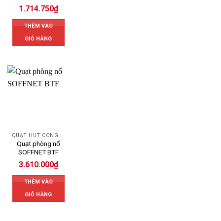
1.714.750
₫
THÊM VÀO
GIỎ HÀNG
QUẠT HÚT CÔNG NGHIỆP
Quạt phòng nổ
SOFFNET BTF
3.610.000
₫
THÊM VÀO
GIỎ HÀNG