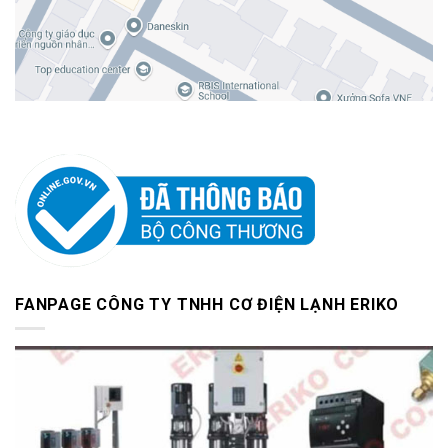
FANPAGE CÔNG TY TNHH CƠ ĐIỆN LẠNH ERIKO