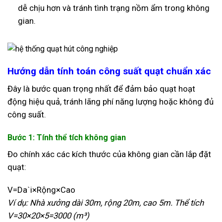
dễ chịu hơn và tránh tình trạng nồm ẩm trong không
gian.
Hướng dẫn tính toán công suất quạt chuẩn xác
Đây là bước quan trọng nhất để đảm bảo quạt hoạt
động hiệu quả, tránh lãng phí năng lượng hoặc không đủ
công suất.
Bước 1: Tính thể tích không gian
Đo chính xác các kích thước của không gian cần lắp đặt
quạt:
V
=
D
a
ˋ
i
×
R
ộ
n
g
×
C
a
o
Ví dụ: Nhà xưởng dài 30m, rộng 20m, cao 5m. Thể tích
V
=
30
×
20
×
5
=
3000
(m³)