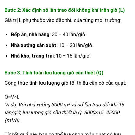
Bước 2: Xác định số lần trao đổi không khí trên giờ (L)
Giá trị L phụ thuộc vào đặc thù của từng môi trường:
Bếp ăn, nhà hàng:
30 – 40 lần/giờ.
Nhà xưởng sản xuất:
10 – 20 lần/giờ.
Nhà kho, trang trại:
10 – 15 lần/giờ.
Bước 3: Tính toán lưu lượng gió cần thiết (Q)
Công thức tính lưu lượng gió tối thiểu cần có của quạt:
Q
=
V
×
L
Ví dụ: Với nhà xưởng 3000 m³ và số lần trao đổi khí 15
lần/giờ, lưu lượng gió cần thiết là
Q
=
3000
×
15
=
45000
(m³/h).
Từ kết quả này, bạn có thể lựa chọn mẫu quạt có lưu