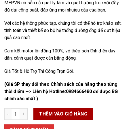
MEPVN có sẵn cả quạt ly tâm và quạt hướng trục với đầy
đủ dải công suất, đáp ứng mọi nhuieu cầu của bạn.
Với các hệ thống phức tạp, chúng tôi có thể hỗ trợ khảo sát,
tính toán và thiết kế sơ bộ hệ thống đường ống để đạt hiệu
quả cao nhất.
Cam kết motor lõi đồng 100%, vỏ thép sơn tĩnh điện dày
dặn, cánh quạt được cân bằng động.
Giá Tốt & Hỗ Trợ Thi Công Trọn Gói.
(Giá SP thay đổi theo Chính sách của hãng theo từng
thời điểm --> Liên hệ Hotline:
0984666480
để được BG
chính xác nhất )
Quạt Hút Mùi Công Suất Lớn số lượng
THÊM VÀO GIỎ HÀNG