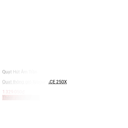
Quạt Hút Âm Trần
Quạt thông gió Kruger KCE 250X
1.329.050
₫
Thêm vào giỏ hàng