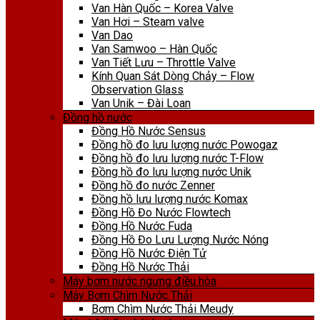
Van Hàn Quốc – Korea Valve
Van Hơi – Steam valve
Van Dao
Van Samwoo – Hàn Quốc
Van Tiết Lưu – Throttle Valve
Kính Quan Sát Dòng Chảy – Flow
Observation Glass
Van Unik – Đài Loan
Đồng hồ nước
Đồng Hồ Nước Sensus
Đồng hồ đo lưu lượng nước Powogaz
Đồng hồ đo lưu lượng nước T-Flow
Đồng hồ đo lưu lượng nước Unik
Đồng hồ đo nước Zenner
Đồng hồ lưu lượng nước Komax
Đồng Hồ Đo Nước Flowtech
Đồng Hồ Nước Fuda
Đồng Hồ Đo Lưu Lượng Nước Nóng
Đồng Hồ Nước Điện Tử
Đồng Hồ Nước Thải
Máy bơm nước ngưng điều hòa
Máy Bơm Chìm Nước Thải
Bơm Chìm Nước Thải Meudy