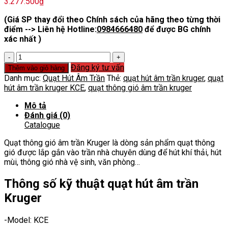
3.277.500
₫
(Giá SP thay đổi theo Chính sách của hãng theo từng thời
điểm --> Liên hệ Hotline:
0984666480
để được BG chính
xác nhất )
Quạt
thông
Đăng ký tư vấn
Thêm vào giỏ hàng
gió
Danh mục:
Quạt Hút Âm Trần
Thẻ:
quạt hút âm trần kruger
,
quạt
âm
hút âm trần kruger KCE
,
quạt thông gió âm trần kruger
trần
Kruger
Mô tả
số
Đánh giá (0)
lượng
Catalogue
Quạt thông gió âm trần Kruger là dòng sản phẩm quạt thông
gió được lắp gắn vào trần nhà chuyên dùng để hút khí thải, hút
mùi, thông gió nhà vệ sinh, văn phòng…
Thông số kỹ thuật quạt hút âm trần
Kruger
-Model: KCE