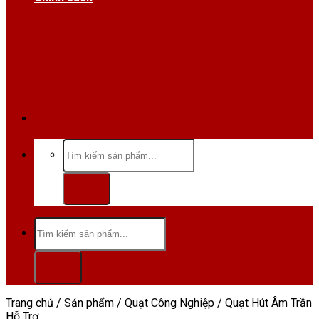
Hotline/Zalo:0984 666 480
Tìm
kiếm:
Tìm
kiếm:
Trang chủ
/
Sản phẩm
/
Quạt Công Nghiệp
/
Quạt Hút Âm Trần
Hỗ Trợ