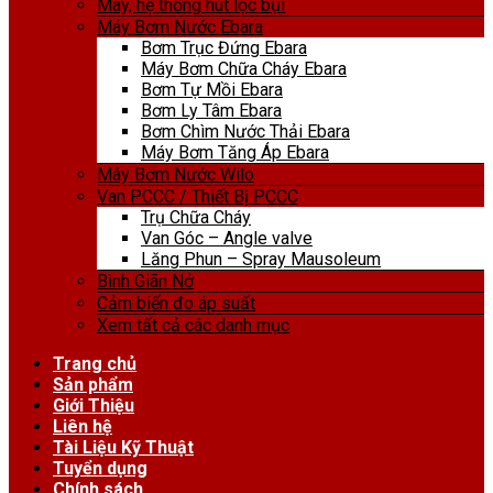
Máy, hệ thống hút lọc bụi
Máy Bơm Nước Ebara
Bơm Trục Đứng Ebara
Máy Bơm Chữa Cháy Ebara
Bơm Tự Mồi Ebara
Bơm Ly Tâm Ebara
Bơm Chìm Nước Thải Ebara
Máy Bơm Tăng Áp Ebara
Máy Bơm Nước Wilo
Van PCCC / Thiết Bị PCCC
Trụ Chữa Cháy
Van Góc – Angle valve
Lăng Phun – Spray Mausoleum
Bình Giãn Nở
Cảm biến đo áp suất
Xem tất cả các danh mục
Trang chủ
Sản phẩm
Giới Thiệu
Liên hệ
Tài Liệu Kỹ Thuật
Tuyển dụng
Chính sách