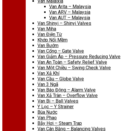
Van Malaixia
Van Arita – Malaysia
Van ARV – Malaysia
Van AUT – Malaysia
Van Shinyi – Shinyi Valves
Van Miha
Van Điện Từ
Khớp Nối Mềm
Van Bướm
Van Cổng – Gate Valve
Van Giảm Áp – Pressure Reducing Valve
Van An Toàn – Safety Relief Valve
Van Một Chiều – Swing Check Valve
Van Xả Khí
Van Cầu – Globe Valve
Van 3 Ngã
Van Báo Động – Alarm Valve
Van Xả Tràn – Overflow Valve
Van Bi – Ball Valves
Y Lọc – Y Strainer
Búa Nước
Van Phao
Bẫy Hơi – Steam Trap
Van Cân Bằng – Balancing Valves