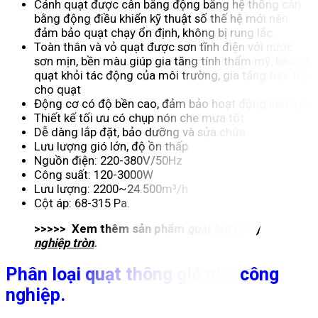
Cánh quạt được cân bằng động bằng hệ thống cân
bằng động điều khiển kỹ thuật số thế hệ mới nên
đảm bảo quạt chạy ổn định, không bị rung lắc.
Toàn thân và vỏ quạt được sơn tĩnh điện với nước
sơn mịn, bền màu giúp gia tăng tính thẩm mỹ, bảo vệ
quạt khỏi tác động của môi trường, gia tăng tuổi thọ
cho quạt
Động cơ có độ bền cao, đảm bảo hoạt động liên tục
Thiết kế tối ưu có chụp nón che mưa tốt
Dễ dàng lắp đặt, bảo dưỡng và sửa chữa
Lưu lượng gió lớn, độ ồn thấp
Nguồn điện: 220-380V/50Hz
Công suất: 120-3000W
Lưu lượng: 2200~24.500m³/h
Cột áp: 68-315 Pa.
>>>>> Xem thêm sản phẩm
quạt hút công
nghiệp tròn
.
Phân loại quạt thông gió
nhà công
nghiệp.