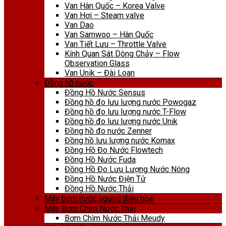
Van Hàn Quốc – Korea Valve
Van Hơi – Steam valve
Van Dao
Van Samwoo – Hàn Quốc
Van Tiết Lưu – Throttle Valve
Kính Quan Sát Dòng Chảy – Flow
Observation Glass
Van Unik – Đài Loan
Đồng hồ nước
Đồng Hồ Nước Sensus
Đồng hồ đo lưu lượng nước Powogaz
Đồng hồ đo lưu lượng nước T-Flow
Đồng hồ đo lưu lượng nước Unik
Đồng hồ đo nước Zenner
Đồng hồ lưu lượng nước Komax
Đồng Hồ Đo Nước Flowtech
Đồng Hồ Nước Fuda
Đồng Hồ Đo Lưu Lượng Nước Nóng
Đồng Hồ Nước Điện Tử
Đồng Hồ Nước Thải
Máy bơm nước ngưng điều hòa
Máy Bơm Chìm Nước Thải
Bơm Chìm Nước Thải Meudy