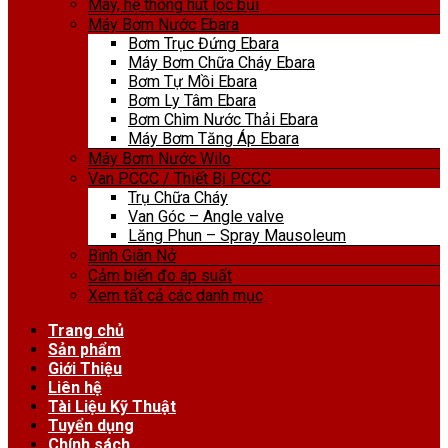
Máy, hệ thống hút lọc bụi
Máy Bơm Nước Ebara
Bơm Trục Đứng Ebara
Máy Bơm Chữa Cháy Ebara
Bơm Tự Mồi Ebara
Bơm Ly Tâm Ebara
Bơm Chìm Nước Thải Ebara
Máy Bơm Tăng Áp Ebara
Máy Bơm Nước Wilo
Van PCCC / Thiết Bị PCCC
Trụ Chữa Cháy
Van Góc – Angle valve
Lăng Phun – Spray Mausoleum
Bình Giãn Nở
Cảm biến đo áp suất
Xem tất cả các danh mục
Trang chủ
Sản phẩm
Giới Thiệu
Liên hệ
Tài Liệu Kỹ Thuật
Tuyển dụng
Chính sách