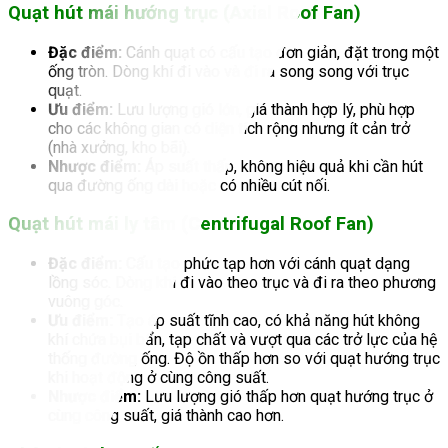
Quạt hút mái hướng trục (Axial Roof Fan)
Đặc điểm:
Cánh quạt có cấu tạo đơn giản, đặt trong một
ống tròn. Dòng khí đi vào và đi ra song song với trục
quạt.
Ưu điểm:
Lưu lượng gió lớn, giá thành hợp lý, phù hợp
cho các không gian có diện tích rộng nhưng ít cản trở
(nhà xưởng, kho bãi).
Nhược điểm:
Áp suất thấp, không hiệu quả khi cần hút
qua đường ống dài hoặc có nhiều cút nối.
Quạt hút mái ly tâm (Centrifugal Roof Fan)
Đặc điểm:
Cấu tạo phức tạp hơn với cánh quạt dạng
lồng sóc. Dòng khí đi vào theo trục và đi ra theo phương
vuông góc.
Ưu điểm:
Tạo áp suất tĩnh cao, có khả năng hút không
khí chứa bụi bẩn, tạp chất và vượt qua các trở lực của hệ
thống đường ống. Độ ồn thấp hơn so với quạt hướng trục
khi hoạt động ở cùng công suất.
Nhược điểm:
Lưu lượng gió thấp hơn quạt hướng trục ở
cùng công suất, giá thành cao hơn.