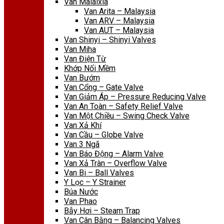
Van Malaixia
Van Arita – Malaysia
Van ARV – Malaysia
Van AUT – Malaysia
Van Shinyi – Shinyi Valves
Van Miha
Van Điện Từ
Khớp Nối Mềm
Van Bướm
Van Cổng – Gate Valve
Van Giảm Áp – Pressure Reducing Valve
Van An Toàn – Safety Relief Valve
Van Một Chiều – Swing Check Valve
Van Xả Khí
Van Cầu – Globe Valve
Van 3 Ngã
Van Báo Động – Alarm Valve
Van Xả Tràn – Overflow Valve
Van Bi – Ball Valves
Y Lọc – Y Strainer
Búa Nước
Van Phao
Bẫy Hơi – Steam Trap
Van Cân Bằng – Balancing Valves