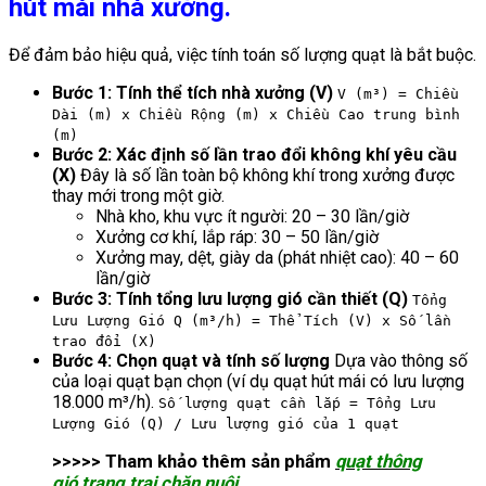
hút mái nhà xưởng.
Để đảm bảo hiệu quả, việc tính toán số lượng quạt là bắt buộc.
Bước 1: Tính thể tích nhà xưởng (V)
V (m³) = Chiều
Dài (m) x Chiều Rộng (m) x Chiều Cao trung bình
(m)
Bước 2: Xác định số lần trao đổi không khí yêu cầu
(X)
Đây là số lần toàn bộ không khí trong xưởng được
thay mới trong một giờ.
Nhà kho, khu vực ít người: 20 – 30 lần/giờ
Xưởng cơ khí, lắp ráp: 30 – 50 lần/giờ
Xưởng may, dệt, giày da (phát nhiệt cao): 40 – 60
lần/giờ
Bước 3: Tính tổng lưu lượng gió cần thiết (Q)
Tổng
Lưu Lượng Gió Q (m³/h) = Thể Tích (V) x Số lần
trao đổi (X)
Bước 4: Chọn quạt và tính số lượng
Dựa vào thông số
của loại quạt bạn chọn (ví dụ quạt hút mái có lưu lượng
18.000 m³/h).
Số lượng quạt cần lắp = Tổng Lưu
Lượng Gió (Q) / Lưu lượng gió của 1 quạt
>>>>> Tham khảo thêm sản phẩm
quạt thông
gió trang trại chăn nuôi
.