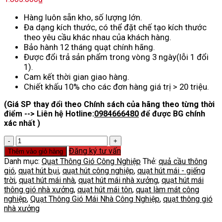
Hàng luôn sẵn kho, số lượng lớn.
Đa dạng kích thước, có thể đặt chế tạo kích thước
theo yêu cầu khác nhau của khách hàng.
Bảo hành 12 tháng quạt chính hãng.
Được đổi trả sản phẩm trong vòng 3 ngày(lỗi 1 đổi
1).
Cam kết thời gian giao hàng.
Chiết khấu 10% cho các đơn hàng giá trị > 20 triệu.
(Giá SP thay đổi theo Chính sách của hãng theo từng thời
điểm --> Liên hệ Hotline:
0984666480
để được BG chính
xác nhất )
Quạt
Thông
Đăng ký tư vấn
Thêm vào giỏ hàng
Gió
Danh mục:
Quạt Thông Gió Công Nghiệp
Thẻ:
quả cầu thông
Mái
gió
,
quạt hút bụi
,
quạt hút công nghiệp
,
quạt hút mái - giếng
Nhà
trời
,
quạt hút mái nhà
,
quạt hút mái nhà xưởng
,
quạt hút mái
Công
thông gió nhà xưởng
,
quạt hút mái tôn
,
quạt làm mát công
Nghiệp
nghiệp
,
Quạt Thông Gió Mái Nhà Công Nghiệp
,
quạt thông gió
số
nhà xưởng
lượng