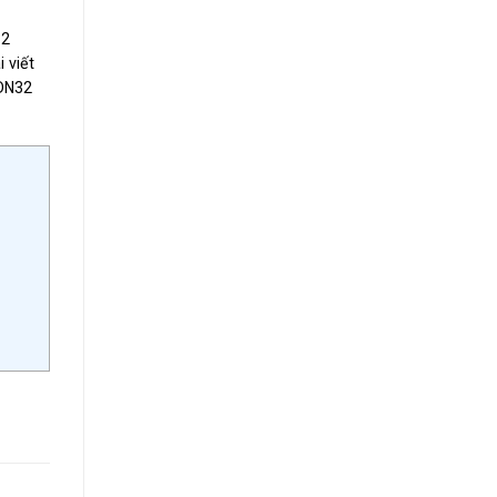
32
 viết
 DN32