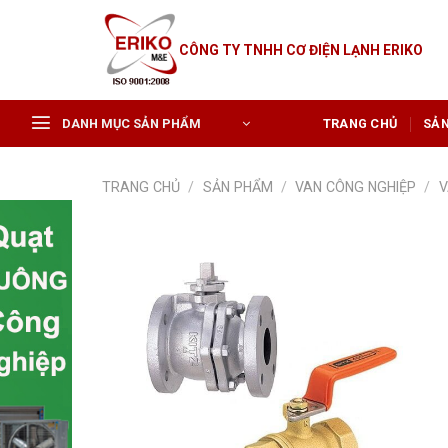
Skip
to
CÔNG TY TNHH CƠ ĐIỆN LẠNH ERIKO
content
DANH MỤC SẢN PHẨM
TRANG CHỦ
SẢ
TRANG CHỦ
/
SẢN PHẨM
/
VAN CÔNG NGHIỆP
/
V