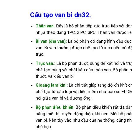
Cấu tạo van bi dn32.
Thân van.
Đây là bộ phận tiếp xúc trực tiếp với dò
nhựa theo dạng 1PC, 2 PC, 3PC. Thân van được liên
Bi van (đĩa van):
Là bộ phận có dạng hình cầu đục 
van. Bi van thường được chế tạo từ inox nên có đ
trục.
Trục van.:
Là bộ phận được dùng để kết nối và tr
chế tạo cùng với chất liệu của thân van. Bộ phận 
thước và kiểu van bi.
Gioăng làm kín :
Là chi tiết giúp tăng độ kín khít
chế tạo từ các loại vật liệu mềm như cao su EPDM
nối giữa van bi và đường ống. .
Bộ phận điều khiển:
Bộ phận điều khiển rất đa dạ
bằng thiết bị truyền động điện, khí nén. Mỗi bộ p
van bi. Nên tùy vào nhu cầu của hệ thống, cũng nh
phù hợp.