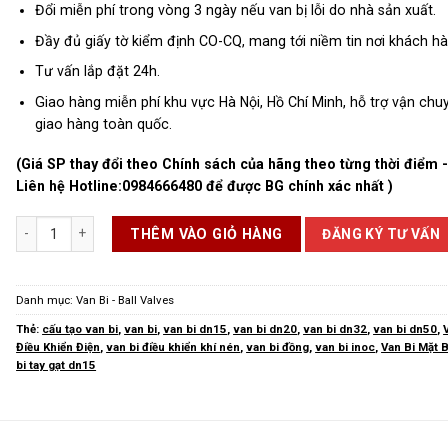
Đổi miễn phí trong vòng 3 ngày nếu van bị lỗi do nhà sản xuất.
Đầy đủ giấy tờ kiểm định CO-CQ, mang tới niềm tin nơi khách hà
Tư vấn lắp đặt 24h.
Giao hàng miễn phí khu vực Hà Nội, Hồ Chí Minh, hỗ trợ vận chu
giao hàng toàn quốc.
(Giá SP thay đổi theo Chính sách của hãng theo từng thời điểm 
Liên hệ Hotline:
0984666480
để được BG chính xác nhất )
Van Bi DN32 số lượng
ĐĂNG KÝ TƯ VẤN
THÊM VÀO GIỎ HÀNG
Danh mục:
Van Bi - Ball Valves
Thẻ:
cấu tạo van bi
,
van bi
,
van bi dn15
,
van bi dn20
,
van bi dn32
,
van bi dn50
,
Điều Khiển Điện
,
van bi điều khiển khí nén
,
van bi đồng
,
van bi inoc
,
Van Bi Mặt 
bi tay gạt dn15