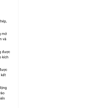
thép,
ng mở
n và
ng được
o kích
 được
 kết
 động
vào
iển