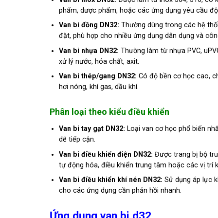
phẩm, dược phẩm, hoặc các ứng dụng yêu cầu độ
Van bi đồng DN32:
Thường dùng trong các hệ thống
đặt, phù hợp cho nhiều ứng dụng dân dụng và côn
Van bi nhựa DN32:
Thường làm từ nhựa PVC, uPVC,
xử lý nước, hóa chất, axit.
Van bi thép/gang DN32:
Có độ bền cơ học cao, ch
hơi nóng, khí gas, dầu khí.
Phân loại theo kiểu điều khiển
Van bi tay gạt DN32:
Loại van cơ học phổ biến nhấ
dễ tiếp cận.
Van bi điều khiển điện DN32:
Được trang bị bộ tr
tự động hóa, điều khiển trung tâm hoặc các vị trí k
Van bi điều khiển khí nén DN32:
Sử dụng áp lực k
cho các ứng dụng cần phản hồi nhanh.
Ứng dụng van bi d32
.