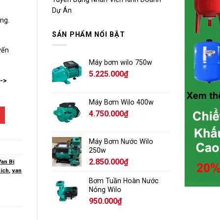
Dự Án
ng.
SẢN PHẨM NỔI BẬT
yển
Máy bơm wilo 750w
5.225.000
₫
-->
Máy Bơm Wilo 400w
4.750.000
₫
Máy Bơm Nước Wilo
250w
2.850.000
₫
Van Bi
Bích
,
van
Bơm Tuần Hoàn Nước
Nóng Wilo
950.000
₫