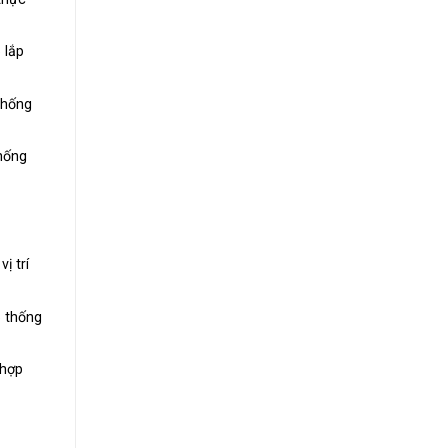
 lắp
thống
hống
ị trí
ệ thống
 hợp