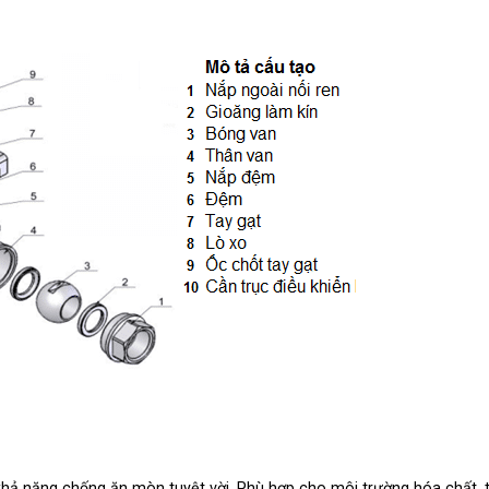
khả năng chống ăn mòn tuyệt vời. Phù hợp cho môi trường hóa chất, 