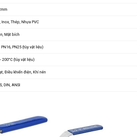
42mm
 Inox, Thép, Nhựa PVC
en, Mặt bích
 PN16, PN25 (tùy vật liệu)
~ 200°C (tùy vật liệu)
ạt, Điều khiển điện, Khí nén
IS, DIN, ANSI