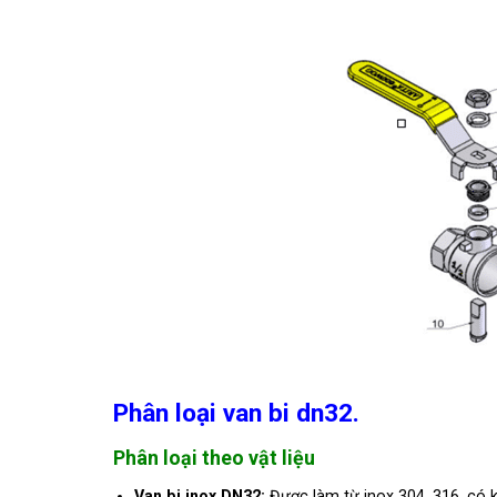
Phân loại van bi dn32.
Phân loại theo vật liệu
Van bi inox DN32:
Được làm từ inox 304, 316, có 