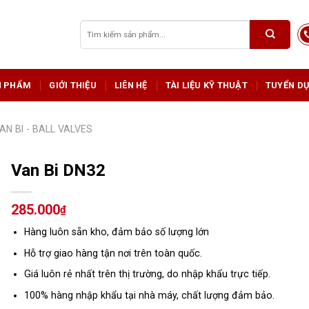
Tìm
kiếm:
N PHẨM
GIỚI THIỆU
LIÊN HỆ
TÀI LIỆU KỸ THUẬT
TUYỂN D
AN BI - BALL VALVES
Van Bi DN32
285.000
₫
Hàng luôn sẵn kho, đảm bảo số lượng lớn
Hỗ trợ giao hàng tận nơi trên toàn quốc.
Giá luôn rẻ nhất trên thị trường, do nhập khẩu trực tiếp.
100% hàng nhập khẩu tại nhà máy, chất lượng đảm bảo.