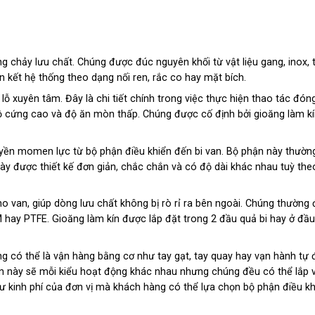
ng chảy lưu chất. Chúng được đúc nguyên khối từ vật liệu gang, inox, 
 kết hệ thống theo dạng nối ren, rắc co hay mặt bích.
lỗ xuyên tâm. Đây là chi tiết chính trong việc thực hiện thao tác đó
ộ cứng cao và độ ăn mòn thấp. Chúng được cố định bởi gioăng làm kí
uyền momen lực từ bộ phận điều khiển đến bi van. Bộ phận này thườ
này được thiết kế đơn giản, chắc chắn và có độ dài khác nhau tuỳ the
 cho van, giúp dòng lưu chất không bị rò rỉ ra bên ngoài. Chúng thường
 hay PTFE. Gioăng làm kín được lắp đặt trong 2 đầu quả bi hay ở đầu
ng có thể là vận hàng bằng cơ như tay gạt, tay quay hay vạn hành tự
hận này sẽ mỗi kiểu hoạt động khác nhau nhưng chúng đều có thể lắp 
ư kinh phí của đơn vị mà khách hàng có thể lựa chọn bộ phận điều kh