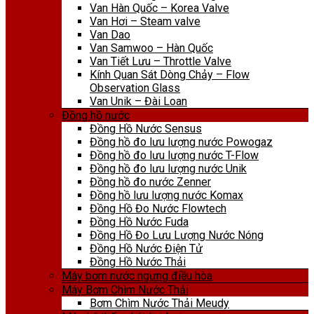
Van Hàn Quốc – Korea Valve
Van Hơi – Steam valve
Van Dao
Van Samwoo – Hàn Quốc
Van Tiết Lưu – Throttle Valve
Kính Quan Sát Dòng Chảy – Flow
Observation Glass
Van Unik – Đài Loan
Đồng hồ nước
Đồng Hồ Nước Sensus
Đồng hồ đo lưu lượng nước Powogaz
Đồng hồ đo lưu lượng nước T-Flow
Đồng hồ đo lưu lượng nước Unik
Đồng hồ đo nước Zenner
Đồng hồ lưu lượng nước Komax
Đồng Hồ Đo Nước Flowtech
Đồng Hồ Nước Fuda
Đồng Hồ Đo Lưu Lượng Nước Nóng
Đồng Hồ Nước Điện Tử
Đồng Hồ Nước Thải
Máy bơm nước ngưng điều hòa
Máy Bơm Chìm Nước Thải
Bơm Chìm Nước Thải Meudy