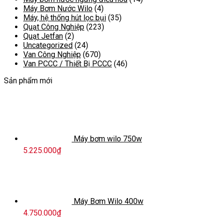
Máy Bơm Nước Wilo
(4)
Máy, hệ thống hút lọc bụi
(35)
Quạt Công Nghiệp
(223)
Quạt Jetfan
(2)
Uncategorized
(24)
Van Công Nghiệp
(670)
Van PCCC / Thiết Bị PCCC
(46)
Sản phẩm mới
Máy bơm wilo 750w
5.225.000
₫
Máy Bơm Wilo 400w
4.750.000
₫