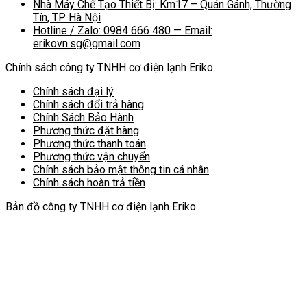
Nhà Máy Chế Tạo Thiết Bị: Km17 – Quán Gánh, Thường
Tín, TP Hà Nội
Hotline / Zalo: 0984 666 480 — Email:
erikovn.sg@gmail.com
Chính sách công ty TNHH cơ điện lạnh Eriko
Chính sách đại lý
Chính sách đổi trả hàng
Chính Sách Bảo Hành
Phương thức đặt hàng
Phương thức thanh toán
Phương thức vận chuyển
Chính sách bảo mật thông tin cá nhân
Chính sách hoàn trả tiền
Bản đồ công ty TNHH cơ điện lạnh Eriko