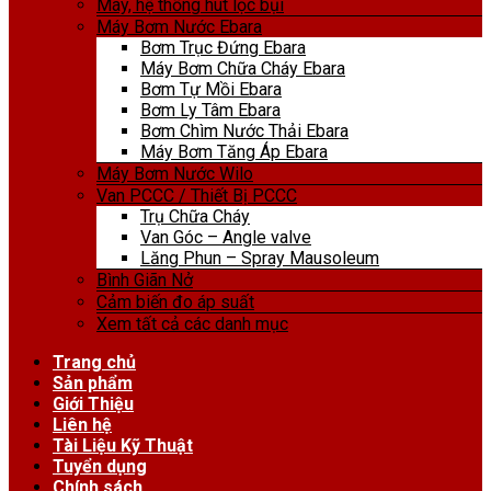
Máy, hệ thống hút lọc bụi
Máy Bơm Nước Ebara
Bơm Trục Đứng Ebara
Máy Bơm Chữa Cháy Ebara
Bơm Tự Mồi Ebara
Bơm Ly Tâm Ebara
Bơm Chìm Nước Thải Ebara
Máy Bơm Tăng Áp Ebara
Máy Bơm Nước Wilo
Van PCCC / Thiết Bị PCCC
Trụ Chữa Cháy
Van Góc – Angle valve
Lăng Phun – Spray Mausoleum
Bình Giãn Nở
Cảm biến đo áp suất
Xem tất cả các danh mục
Trang chủ
Sản phẩm
Giới Thiệu
Liên hệ
Tài Liệu Kỹ Thuật
Tuyển dụng
Chính sách