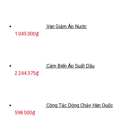
Van Giảm Áp Nước
1.045.000
₫
Cảm Biến Áp Suất Dầu
2.244.375
₫
Công Tắc Dòng Chảy Hàn Quốc
598.500
₫