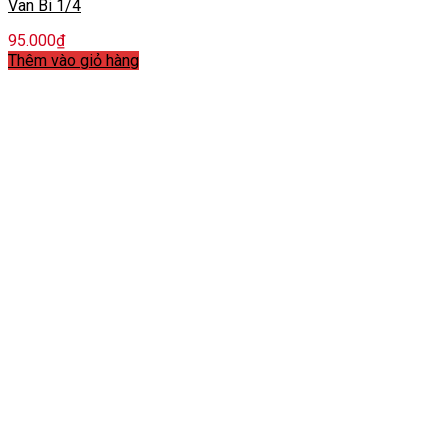
Van Bi 1/4
95.000
₫
Thêm vào giỏ hàng