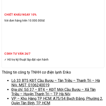
CHIẾT KHẤU NGAY 10%
Với đơn hàng trên 10.000.000đ.
CSKH TƯ VẤN 24/7
✓ Hỗ trợ kỹ thuật lắp đặt vận hành
Thông tin công ty TNHH cơ điện lạnh Eriko
Lô 33 BT5 KĐT Cầu Bươu – Tân Triều – Thanh Trì – Hà
Nội. MST: 0106240019
Địa chỉ: Số 37 – BT4 – KĐT Mới Cầu Bươu – Xã Tân
Triều – Huyện Thanh Trì – TP Hà Nội
VP – Kho Hàng TP HCM: A75/54 Bạch Đằng, Phường 2,
Quận Tân Bình, TP HCM