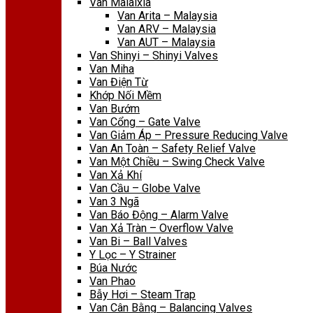
Van Malaixia
Van Arita – Malaysia
Van ARV – Malaysia
Van AUT – Malaysia
Van Shinyi – Shinyi Valves
Van Miha
Van Điện Từ
Khớp Nối Mềm
Van Bướm
Van Cổng – Gate Valve
Van Giảm Áp – Pressure Reducing Valve
Van An Toàn – Safety Relief Valve
Van Một Chiều – Swing Check Valve
Van Xả Khí
Van Cầu – Globe Valve
Van 3 Ngã
Van Báo Động – Alarm Valve
Van Xả Tràn – Overflow Valve
Van Bi – Ball Valves
Y Lọc – Y Strainer
Búa Nước
Van Phao
Bẫy Hơi – Steam Trap
Van Cân Bằng – Balancing Valves