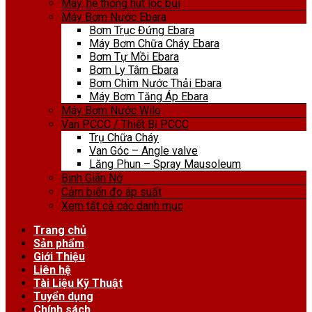
Máy, hệ thống hút lọc bụi
Máy Bơm Nước Ebara
Bơm Trục Đứng Ebara
Máy Bơm Chữa Cháy Ebara
Bơm Tự Mồi Ebara
Bơm Ly Tâm Ebara
Bơm Chìm Nước Thải Ebara
Máy Bơm Tăng Áp Ebara
Máy Bơm Nước Wilo
Van PCCC / Thiết Bị PCCC
Trụ Chữa Cháy
Van Góc – Angle valve
Lăng Phun – Spray Mausoleum
Bình Giãn Nở
Cảm biến đo áp suất
Xem tất cả các danh mục
Trang chủ
Sản phẩm
Giới Thiệu
Liên hệ
Tài Liệu Kỹ Thuật
Tuyển dụng
Chính sách