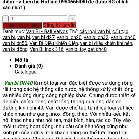
điểm --> Liên hệ Hotline:
0984666480
để được BG chính
xác nhất )
Van
Bi
Đăng ký tư vấn
Thêm vào giỏ hàng
DN40
Danh mục:
Van Bi - Ball Valves
Thẻ:
các loại van bi
,
cấu tạo
số
van bi
,
van bi
,
van bi d27
,
van bi dn20
,
van bi dn32
,
van bi dn40
,
lượng
van bi dn50
,
Van Bi Điều Khiển Điện
,
van bi điều khiển khí nén
,
van bi đồng
,
Van Bi Inox 316
,
van bi tay gạt dn40
Mô tả
Đánh giá (0)
Catalogue
Van bi DN40
là một loại van đặc biệt được sử dụng rộng
rãi trong các hệ thống cấp nước, hệ thống xử lý chất lỏng
và nhiều ứng dụng công nghiệp khác. Chúng được thiết kế
để điều chỉnh dòng chất lỏng thông qua ống dẫn có
đường kính phi 49. Van được chế tạo từ nhiều loại vật liệu
khác nhau như gang, inox, đồng, thép. Với nhiều kiểu kết
nối khác nhau như nối ren, mặt bích, hàn, rắc co. Tùy vào
môi trường hoạt động, nhu cầu của hệ thống cũng như
kinh phí của đơn vị mà khách hàng có thể lựa chọn loại
van phù hợp. Chúng có thể vận hành thủ công bằng tay