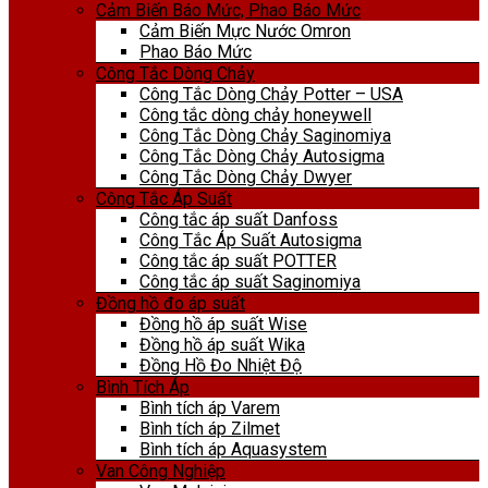
Cảm Biến Báo Mức, Phao Báo Mức
Cảm Biến Mực Nước Omron
Phao Báo Mức
Công Tắc Dòng Chảy
Công Tắc Dòng Chảy Potter – USA
Công tắc dòng chảy honeywell
Công Tắc Dòng Chảy Saginomiya
Công Tắc Dòng Chảy Autosigma
Công Tắc Dòng Chảy Dwyer
Công Tắc Áp Suất
Công tắc áp suất Danfoss
Công Tắc Áp Suất Autosigma
Công tắc áp suất POTTER
Công tắc áp suất Saginomiya
Đồng hồ đo áp suất
Đồng hồ áp suất Wise
Đồng hồ áp suất Wika
Đồng Hồ Đo Nhiệt Độ
Bình Tích Áp
Bình tích áp Varem
Bình tích áp Zilmet
Bình tích áp Aquasystem
Van Công Nghiệp