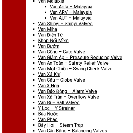
Van Malaixia
Van Arita – Malaysia
Van ARV – Malaysia
Van AUT – Malaysia
Van Shinyi – Shinyi Valves
Van Miha
Van Điện Từ
Khớp Nối Mềm
Van Bướm
Van Cổng – Gate Valve
Van Giảm Áp – Pressure Reducing Valve
Van An Toàn – Safety Relief Valve
Van Một Chiều – Swing Check Valve
Van Xả Khí
Van Cầu – Globe Valve
Van 3 Ngã
Van Báo Động – Alarm Valve
Van Xả Tràn – Overflow Valve
Van Bi – Ball Valves
Y Lọc – Y Strainer
Búa Nước
Van Phao
Bẫy Hơi – Steam Trap
Van Cân Bằng – Balancing Valves