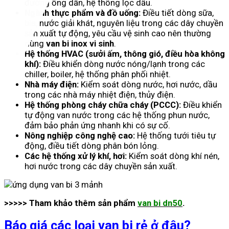
đường ống dẫn, hệ thống lọc dầu.
Ngành thực phẩm và đồ uống:
Điều tiết dòng sữa,
bia, nước giải khát, nguyên liệu trong các dây chuyền
sản xuất tự động, yêu cầu vệ sinh cao nên thường
dùng
van bi inox vi sinh
.
Hệ thống HVAC (sưởi ấm, thông gió, điều hòa không
khí):
Điều khiển dòng nước nóng/lạnh trong các
chiller, boiler, hệ thống phân phối nhiệt.
Nhà máy điện:
Kiểm soát dòng nước, hơi nước, dầu
trong các nhà máy nhiệt điện, thủy điện.
Hệ thống phòng cháy chữa cháy (PCCC):
Điều khiển
tự động van nước trong các hệ thống phun nước,
đảm bảo phản ứng nhanh khi có sự cố.
Nông nghiệp công nghệ cao:
Hệ thống tưới tiêu tự
động, điều tiết dòng phân bón lỏng.
Các hệ thống xử lý khí, hơi:
Kiểm soát dòng khí nén,
hơi nước trong các dây chuyền sản xuất.
>>>>> Tham khảo thêm sản phẩm
van bi dn50
.
Báo giá các loại van bi rẻ ở đâu?