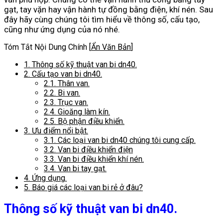
gạt, tay vặn hay vận hành tự đồng bằng điện, khí nén. Sau
đây hãy cùng chúng tôi tìm hiểu về thông số, cấu tạo,
cũng như ứng dụng của nó nhé.
Tóm Tắt Nội Dung Chính
[
Ẩn Văn Bản
]
1.
Thông số kỹ thuật van bi dn40.
2.
Cấu tạo van bi dn40.
2.1.
Thân van.
2.2.
Bi van.
2.3.
Trục van.
2.4.
Gioăng làm kín.
2.5.
Bộ phận điều khiển.
3.
Ưu điểm nổi bật.
3.1.
Các loại van bi dn40 chúng tôi cung cấp.
3.2.
Van bi điều khiển điện
3.3.
Van bi điều khiển khí nén.
3.4.
Van bi tay gạt.
4.
Ứng dụng.
5.
Báo giá các loại van bi rẻ ở đâu?
Thông số kỹ thuật van bi dn40.