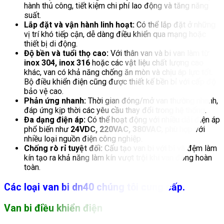
hành thủ công, tiết kiệm chi phí lao động và tăng năng
suất.
Lắp đặt và vận hành linh hoạt:
Có thể lắp đặt ở những
vị trí khó tiếp cận, dễ dàng điều khiển qua mạng hoặc
thiết bị di động.
Độ bền và tuổi thọ cao:
Với thân van và bi van làm từ
inox 304, inox 316
hoặc các vật liệu chất lượng cao
khác, van có khả năng chống ăn mòn và chịu áp lực tốt.
Bộ điều khiển điện cũng được thiết kế bền bỉ với cấp độ
bảo vệ cao.
Phản ứng nhanh:
Thời gian đóng/mở van thường nhanh,
đáp ứng kịp thời các yêu cầu thay đổi trong hệ thống.
Đa dạng điện áp:
Có thể hoạt động với nhiều dải điện áp
phổ biến như
24VDC, 220VAC, 380VAC
, phù hợp với
nhiều loại nguồn điện công nghiệp.
Chống rò rỉ tuyệt đối:
Cấu tạo van bi với bi và đệm làm
kín tạo ra khả năng làm kín vượt trội khi van đóng hoàn
toàn.
Các loại van bi dn40 chúng tôi cung cấp.
Van bi điều khiển điện