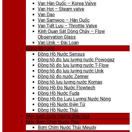
Van Hàn Quốc – Korea Valve
Van Hơi – Steam valve
Van Dao
Van Samwoo – Hàn Quốc
Van Tiết Lưu – Throttle Valve
Kính Quan Sát Dòng Chảy – Flow
Observation Glass
Van Unik – Đài Loan
Đồng hồ nước
Đồng Hồ Nước Sensus
Đồng hồ đo lưu lượng nước Powogaz
Đồng hồ đo lưu lượng nước T-Flow
Đồng hồ đo lưu lượng nước Unik
Đồng hồ đo nước Zenner
Đồng hồ lưu lượng nước Komax
Đồng Hồ Đo Nước Flowtech
Đồng Hồ Nước Fuda
Đồng Hồ Đo Lưu Lượng Nước Nóng
Đồng Hồ Nước Điện Tử
Đồng Hồ Nước Thải
Máy bơm nước ngưng điều hòa
Máy Bơm Chìm Nước Thải
Bơm Chìm Nước Thải Meudy