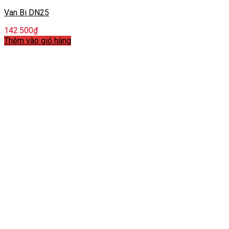
Van Bi DN25
142.500
₫
Thêm vào giỏ hàng