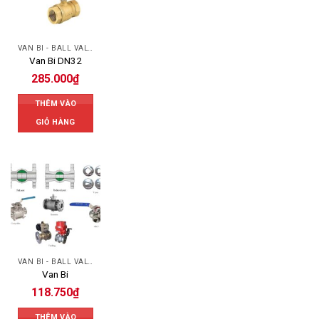
VAN BI - BALL VALVES
Van Bi DN32
285.000
₫
THÊM VÀO
GIỎ HÀNG
VAN BI - BALL VALVES
Van Bi
118.750
₫
THÊM VÀO