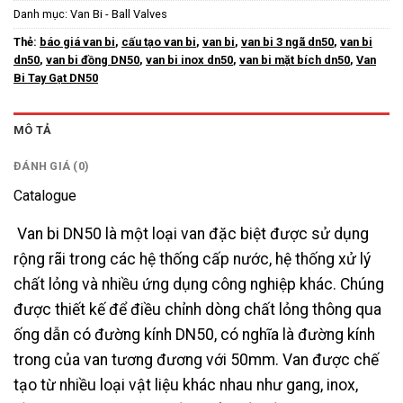
Danh mục:
Van Bi - Ball Valves
Thẻ:
báo giá van bi
,
cấu tạo van bi
,
van bi
,
van bi 3 ngã dn50
,
van bi
dn50
,
van bi đồng DN50
,
van bi inox dn50
,
van bi mặt bích dn50
,
Van
Bi Tay Gạt DN50
MÔ TẢ
ĐÁNH GIÁ (0)
Catalogue
Van bi DN50 là một loại van đặc biệt được sử dụng
rộng rãi trong các hệ thống cấp nước, hệ thống xử lý
chất lỏng và nhiều ứng dụng công nghiệp khác. Chúng
được thiết kế để điều chỉnh dòng chất lỏng thông qua
ống dẫn có đường kính DN50, có nghĩa là đường kính
trong của van tương đương với 50mm. Van được chế
tạo từ nhiều loại vật liệu khác nhau như gang, inox,