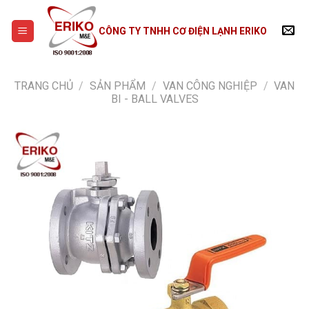
Skip
to
CÔNG TY TNHH CƠ ĐIỆN LẠNH ERIKO
content
TRANG CHỦ
/
SẢN PHẨM
/
VAN CÔNG NGHIỆP
/
VAN
BI - BALL VALVES