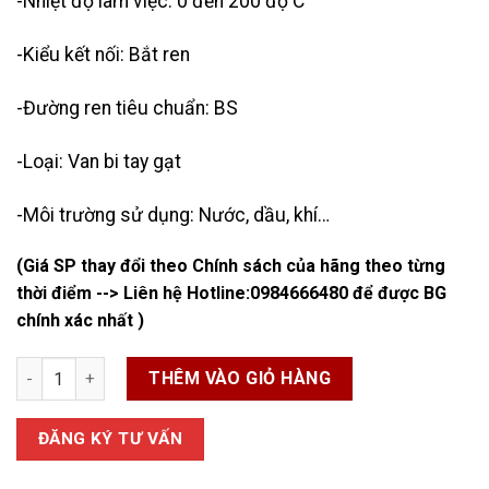
-Nhiệt độ làm việc: 0 đến 200 độ C
-Kiểu kết nối: Bắt ren
-Đường ren tiêu chuẩn: BS
-Loại: Van bi tay gạt
-Môi trường sử dụng: Nước, dầu, khí…
(Giá SP thay đổi theo Chính sách của hãng theo từng
thời điểm --> Liên hệ Hotline:
0984666480
để được BG
chính xác nhất )
Van Bi DN50 số lượng
THÊM VÀO GIỎ HÀNG
ĐĂNG KÝ TƯ VẤN