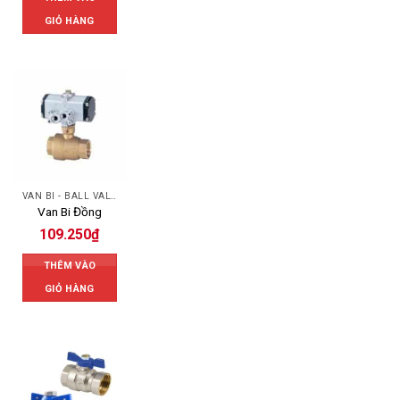
GIỎ HÀNG
VAN BI - BALL VALVES
Van Bi Đồng
109.250
₫
THÊM VÀO
GIỎ HÀNG