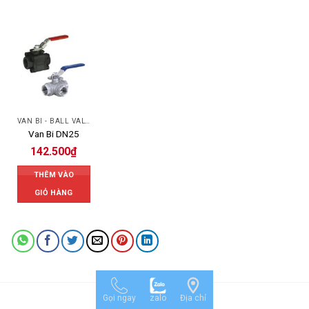
VAN BI - BALL VALVES
Van Bi DN25
142.500
₫
THÊM VÀO
GIỎ HÀNG
Gọi ngay
zalo
Địa chỉ