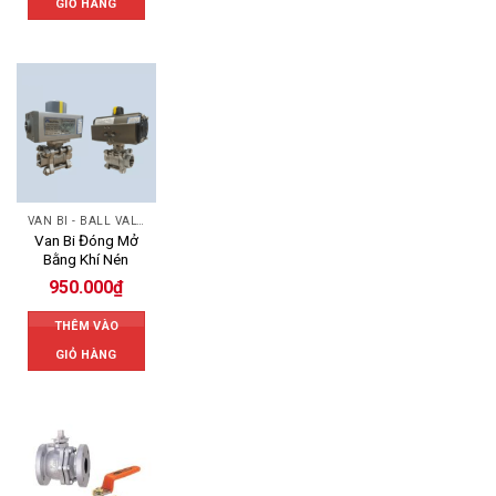
GIỎ HÀNG
VAN BI - BALL VALVES
Van Bi Đóng Mở
Bằng Khí Nén
950.000
₫
THÊM VÀO
GIỎ HÀNG