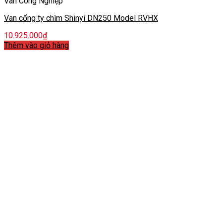
Van Công Nghiệp
Van cổng ty chìm Shinyi DN250 Model RVHX
10.925.000
₫
Thêm vào giỏ hàng