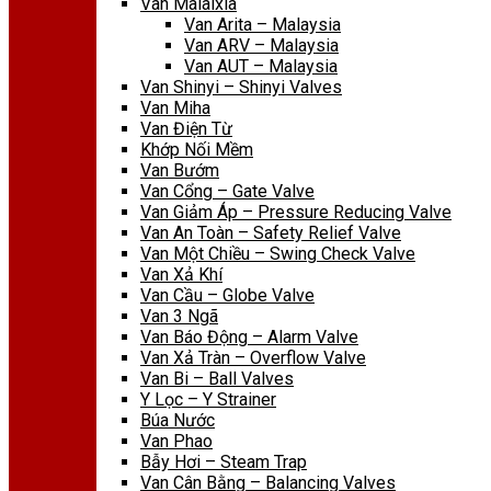
Van Malaixia
Van Arita – Malaysia
Van ARV – Malaysia
Van AUT – Malaysia
Van Shinyi – Shinyi Valves
Van Miha
Van Điện Từ
Khớp Nối Mềm
Van Bướm
Van Cổng – Gate Valve
Van Giảm Áp – Pressure Reducing Valve
Van An Toàn – Safety Relief Valve
Van Một Chiều – Swing Check Valve
Van Xả Khí
Van Cầu – Globe Valve
Van 3 Ngã
Van Báo Động – Alarm Valve
Van Xả Tràn – Overflow Valve
Van Bi – Ball Valves
Y Lọc – Y Strainer
Búa Nước
Van Phao
Bẫy Hơi – Steam Trap
Van Cân Bằng – Balancing Valves