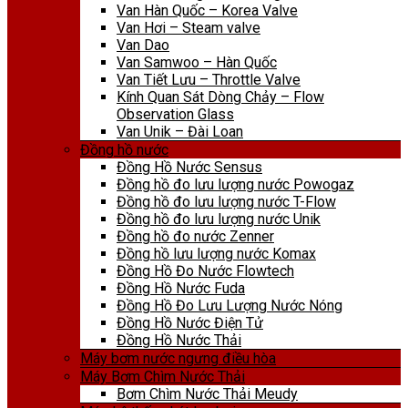
Van Hàn Quốc – Korea Valve
Van Hơi – Steam valve
Van Dao
Van Samwoo – Hàn Quốc
Van Tiết Lưu – Throttle Valve
Kính Quan Sát Dòng Chảy – Flow
Observation Glass
Van Unik – Đài Loan
Đồng hồ nước
Đồng Hồ Nước Sensus
Đồng hồ đo lưu lượng nước Powogaz
Đồng hồ đo lưu lượng nước T-Flow
Đồng hồ đo lưu lượng nước Unik
Đồng hồ đo nước Zenner
Đồng hồ lưu lượng nước Komax
Đồng Hồ Đo Nước Flowtech
Đồng Hồ Nước Fuda
Đồng Hồ Đo Lưu Lượng Nước Nóng
Đồng Hồ Nước Điện Tử
Đồng Hồ Nước Thải
Máy bơm nước ngưng điều hòa
Máy Bơm Chìm Nước Thải
Bơm Chìm Nước Thải Meudy