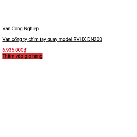
Van Công Nghiệp
Van cổng ty chìm tay quay model RVHX DN200
6.935.000
₫
Thêm vào giỏ hàng