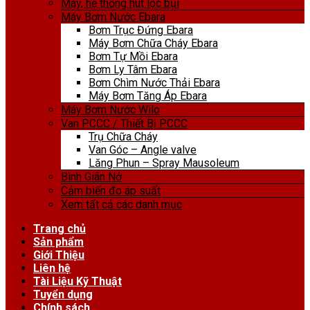
Máy, hệ thống hút lọc bụi
Máy Bơm Nước Ebara
Bơm Trục Đứng Ebara
Máy Bơm Chữa Cháy Ebara
Bơm Tự Mồi Ebara
Bơm Ly Tâm Ebara
Bơm Chìm Nước Thải Ebara
Máy Bơm Tăng Áp Ebara
Máy Bơm Nước Wilo
Van PCCC / Thiết Bị PCCC
Trụ Chữa Cháy
Van Góc – Angle valve
Lăng Phun – Spray Mausoleum
Bình Giãn Nở
Cảm biến đo áp suất
Xem tất cả các danh mục
Trang chủ
Sản phẩm
Giới Thiệu
Liên hệ
Tài Liệu Kỹ Thuật
Tuyển dụng
Chính sách