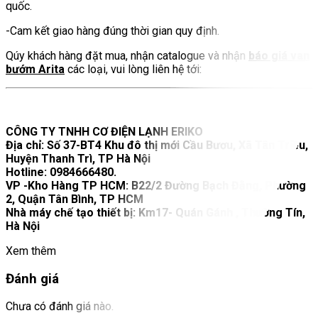
quốc.
-Cam kết giao hàng đúng thời gian quy định.
Qúy khách hàng đặt mua, nhận catalogue và nhận
báo giá van
bướm Arita
các loại, vui lòng liên hệ tới:
CÔNG TY TNHH CƠ ĐIỆN LẠNH ERIKO
Địa chỉ: Số 37-BT4 Khu đô thị mới Cầu Bươu, Xã Tân Triều,
Huyện Thanh Trì, TP Hà Nội
Hotline: 0984666480.
VP -Kho Hàng TP HCM: B22/2 Đường Bạch Đằng, Phường
2, Quận Tân Bình, TP HCM
Nhà máy chế tạo thiết bị: Km17- Quán Gánh , Thường Tín,
Hà Nội
Xem thêm
Đánh giá
Chưa có đánh giá nào.