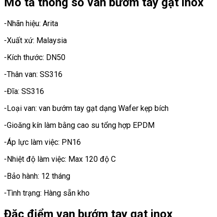
Mô tả thông số van bướm tay gạt inox
-Nhãn hiệu: Arita
-Xuất xứ: Malaysia
-Kích thước: DN50
-Thân van: SS316
-Đĩa: SS316
-Loại van: van bướm tay gạt dạng Wafer kẹp bích
-Gioăng kín làm bằng cao su tổng hợp EPDM
-Áp lực làm việc: PN16
-Nhiệt độ làm việc: Max 120 độ C
-Bảo hành: 12 tháng
-Tình trạng: Hàng sẵn kho
Đặc điểm van bướm tay gạt inox