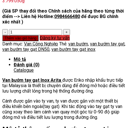
3.799.050
₫
(Giá SP thay đổi theo Chính sách của hãng theo từng thời
điểm --> Liên hệ Hotline:
0984666480
để được BG chính
xác nhất )
Van
bướm
Đăng ký tư vấn
Thêm vào giỏ hàng
tay
Danh mục:
Van Công Nghiệp
Thẻ:
van bướm
,
van bướm tay gạt
,
gạt
van bướm tay gạt DN50
,
van bướm tay gạt inox
inox
Arita
Mô tả
DN50
Đánh giá (0)
số
Catalogue
lượng
Van bướm tay gạt Inox Arita
được Eriko nhập khẩu trực tiếp
tại Malaysia là thiết bị chuyên dùng để đóng mở hoặc điều tiết
lưu lượng chất lỏng trong hệ thống đường ống.
Cánh được gắn vào ty van, ty van được gắn với một thiết bị
điều khiển bên ngoài(tay gạt). Khi tác động vào tay gạt ty van
cũng xoay theo làm cánh van quay một góc từ 0-90 độ giúp
đóng mở và điều tiết lưu lượng trong đường ống.