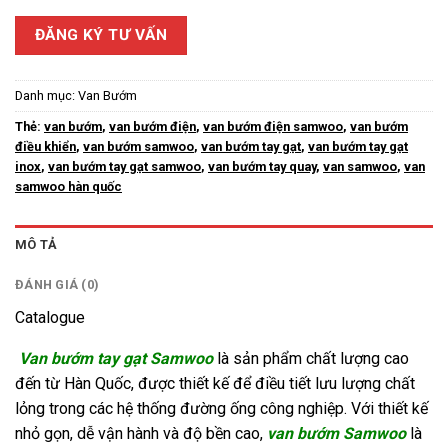
ĐĂNG KÝ TƯ VẤN
Danh mục:
Van Bướm
Thẻ:
van bướm
,
van bướm điện
,
van bướm điện samwoo
,
van bướm
điều khiển
,
van bướm samwoo
,
van bướm tay gạt
,
van bướm tay gạt
inox
,
van bướm tay gạt samwoo
,
van bướm tay quay
,
van samwoo
,
van
samwoo hàn quốc
MÔ TẢ
ĐÁNH GIÁ (0)
Catalogue
Van bướm tay gạt Samwoo
là sản phẩm chất lượng cao
đến từ Hàn Quốc, được thiết kế để điều tiết lưu lượng chất
lỏng trong các hệ thống đường ống công nghiệp. Với thiết kế
nhỏ gọn, dễ vận hành và độ bền cao,
van bướm Samwoo
là