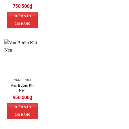
750.500
₫
THÊM VÀO
GIỎ HÀNG
VAN BƯỚM
Van Bướm Khí
Nén
950.000
₫
THÊM VÀO
GIỎ HÀNG