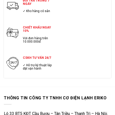
ĐỔI TRẢ TRONG 7
NGÀY
✓ Kho hàng có sẳn
CHIẾT KHẤU NGAY
10%
Với đơn hàng trên
10.000.000đ.
CSKH TƯ VẤN 24/7
✓ Hỗ trợ kỹ thuật lắp
đặt vận hành
THÔNG TIN CÔNG TY TNHH CƠ ĐIỆN LẠNH ERIKO
Lô 33 BT5 KĐT Cầu Bươu – Tân Triều – Thanh Trì – Hà Nội.