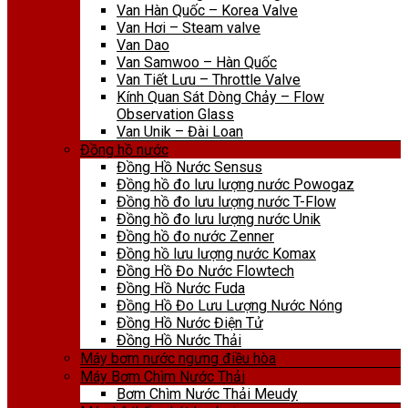
Van Hàn Quốc – Korea Valve
Van Hơi – Steam valve
Van Dao
Van Samwoo – Hàn Quốc
Van Tiết Lưu – Throttle Valve
Kính Quan Sát Dòng Chảy – Flow
Observation Glass
Van Unik – Đài Loan
Đồng hồ nước
Đồng Hồ Nước Sensus
Đồng hồ đo lưu lượng nước Powogaz
Đồng hồ đo lưu lượng nước T-Flow
Đồng hồ đo lưu lượng nước Unik
Đồng hồ đo nước Zenner
Đồng hồ lưu lượng nước Komax
Đồng Hồ Đo Nước Flowtech
Đồng Hồ Nước Fuda
Đồng Hồ Đo Lưu Lượng Nước Nóng
Đồng Hồ Nước Điện Tử
Đồng Hồ Nước Thải
Máy bơm nước ngưng điều hòa
Máy Bơm Chìm Nước Thải
Bơm Chìm Nước Thải Meudy