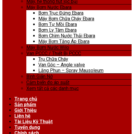
Máy, hệ thống hút lọc bụi
Máy Bơm Nước Ebara
Bơm Trục Đứng Ebara
Máy Bơm Chữa Cháy Ebara
Bơm Tự Mồi Ebara
Bơm Ly Tâm Ebara
Bơm Chìm Nước Thải Ebara
Máy Bơm Tăng Áp Ebara
Máy Bơm Nước Wilo
Van PCCC / Thiết Bị PCCC
Trụ Chữa Cháy
Van Góc – Angle valve
Lăng Phun – Spray Mausoleum
Bình Giãn Nở
Cảm biến đo áp suất
Xem tất cả các danh mục
Trang chủ
Sản phẩm
Giới Thiệu
Liên hệ
Tài Liệu Kỹ Thuật
Tuyển dụng
Chính sách