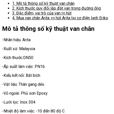
1.
Mô tả thông số kỹ thuật van chân
2.
Kích thước quy đổi lắp đặt van trong đường ống
3.
Đặc điểm, vai trò của van rọ hút
4.
Mua van chân Arita, rọ hút Arita tại cơ điện lạnh Eriko
Mô tả thông số kỹ thuật van chân
-Nhãn hiệu: Arita
-Xuất xứ: Malaysia
-Kích thước:DN50
-Áp suất làm việc: PN16
-Kiểu kết nối: Bắt bích
-Vật liệu: Thân gang dẻo
-Vỏ ngoài: Phủ sơn Epoxy
-Lưới lọc: Inox 304
-Nhiệt độ làm việc: -10 đến 80 độ C