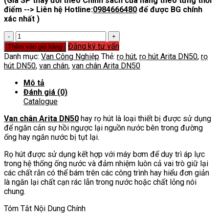
(Giá SP thay đổi theo Chính sách của hãng theo từng thời
điểm --> Liên hệ Hotline:
0984666480
để được BG chính
xác nhất )
Van
chân
Đăng ký tư vấn
Thêm vào giỏ hàng
Arita
Danh mục:
Van Công Nghiệp
Thẻ:
rọ hút
,
rọ hút Arita DN50
,
rọ
DN50
hút DN50
,
van chân
,
van chân Arita DN50
số
lượng
Mô tả
Đánh giá (0)
Catalogue
Van chân Arita DN50
hay rọ hút là loại thiết bị được sử dụng
để ngăn cản sự hồi ngược lại nguồn nước bên trong đường
ống hay ngăn nước bị tụt lại.
Rọ hút được sử dụng kết hợp với máy bơm để duy trì áp lực
trong hệ thống ống nước và đảm nhiệm luôn cả vai trò giữ lại
các chất rắn có thể bám trên các công trình hay hiểu đơn giản
là ngăn lại chất cạn rác lẫn trong nước hoặc chất lỏng nói
chung.
Tóm Tắt Nội Dung Chính