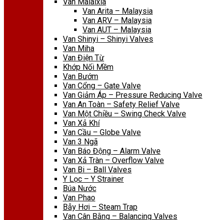
Van Malaixia
Van Arita – Malaysia
Van ARV – Malaysia
Van AUT – Malaysia
Van Shinyi – Shinyi Valves
Van Miha
Van Điện Từ
Khớp Nối Mềm
Van Bướm
Van Cổng – Gate Valve
Van Giảm Áp – Pressure Reducing Valve
Van An Toàn – Safety Relief Valve
Van Một Chiều – Swing Check Valve
Van Xả Khí
Van Cầu – Globe Valve
Van 3 Ngã
Van Báo Động – Alarm Valve
Van Xả Tràn – Overflow Valve
Van Bi – Ball Valves
Y Lọc – Y Strainer
Búa Nước
Van Phao
Bẫy Hơi – Steam Trap
Van Cân Bằng – Balancing Valves