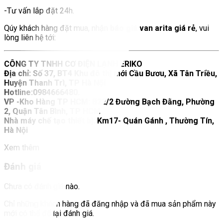
-Tư vấn lắp đặt 24h.
Qúy khách hàng đặt mua, nhận
báo giá van arita giá rẻ
, vui
lòng liên hệ tới:
CÔNG TY TNHH CƠ ĐIỆN LẠNH ERIKO
Địa chỉ: Số 37, BT4 Khu đô thị mới Cầu Bươu, Xã Tân Triều,
Huyện Thanh Trì, TP Hà Nội
Hotline:0984666480.
VP -Kho Hàng TP HCM: B22/2 Đường Bạch Đằng, Phường
2, Quận Tân Bình, TP HCM
Nhà máy chế tạo thiết bị: Km17- Quán Gánh , Thường Tín,
Hà Nội
Xem thêm
Đánh giá
Chưa có đánh giá nào.
Chỉ những khách hàng đã đăng nhập và đã mua sản phẩm này
mới có thể để lại đánh giá.