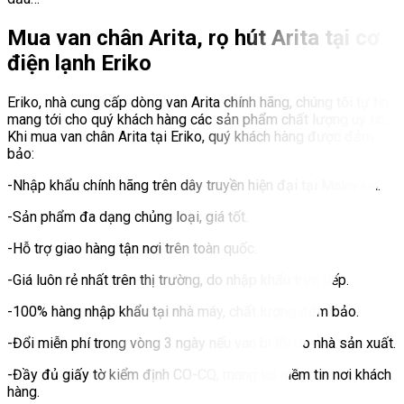
Mua van chân Arita, rọ hút Arita tại cơ
điện lạnh Eriko
Eriko, nhà cung cấp dòng van Arita chính hãng, chúng tôi tự tin
mang tới cho quý khách hàng các sản phẩm chất lượng uy tín.
Khi mua van chân Arita tại Eriko, quý khách hàng được đảm
bảo:
-Nhập khẩu chính hãng trên dây truyền hiện đại tại Malaysia.
-Sản phẩm đa dạng chủng loại, giá tốt.
-Hỗ trợ giao hàng tận nơi trên toàn quốc.
-Giá luôn rẻ nhất trên thị trường, do nhập khẩu trực tiếp.
-100% hàng nhập khẩu tại nhà máy, chất lượng đảm bảo.
-Đổi miễn phí trong vòng 3 ngày nếu van bị lỗi do nhà sản xuất.
-Đầy đủ giấy tờ kiểm định CO-CQ, mang tới niềm tin nơi khách
hàng.