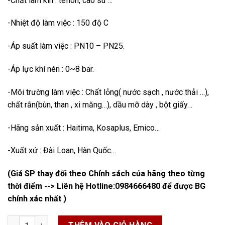
-Chất làm kín : teflon, cao su …
-Nhiệt độ làm việc : 150 độ C
-Áp suất làm việc : PN10 – PN25.
-Áp lực khí nén : 0~8 bar.
-Môi trường làm việc : Chất lỏng( nước sạch , nước thải …),
chất rắn(bùn, than , xi măng…), dầu mỡ dày , bột giấy…
-Hãng sản xuất : Haitima, Kosaplus, Emico…
-Xuất xứ : Đài Loan, Hàn Quốc…
(Giá SP thay đổi theo Chính sách của hãng theo từng
thời điểm --> Liên hệ Hotline:
0984666480
để được BG
chính xác nhất )
Van Dao Điều Khiển Khí Nén số lượng