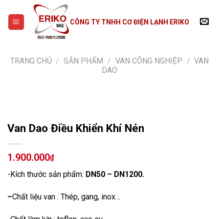
Skip
to
CÔNG TY TNHH CƠ ĐIỆN LẠNH ERIKO
content
TRANG CHỦ
/
SẢN PHẨM
/
VAN CÔNG NGHIỆP
/
VAN
DAO
Van Dao Điều Khiển Khí Nén
1.900.000
₫
-Kích thước sản phẩm:
DN50 – DN1200.
–
Chất liệu van : Thép, gang, inox…