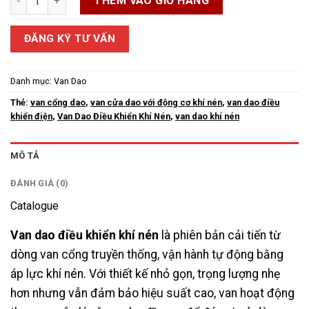
THÊM VÀO GIỎ HÀNG
ĐĂNG KÝ TƯ VẤN
Danh mục:
Van Dao
Thẻ:
van cổng dao
,
van cửa dao với động cơ khí nén
,
van dao điều
khiển điện
,
Van Dao Điều Khiển Khí Nén
,
van dao khí nén
MÔ TẢ
ĐÁNH GIÁ (0)
Catalogue
Van dao điều khiển khí nén
là phiên bản cải tiến từ
dòng van cổng truyền thống, vận hành tự động bằng
áp lực khí nén. Với thiết kế nhỏ gọn, trọng lượng nhẹ
hơn nhưng vẫn đảm bảo hiệu suất cao, van hoạt động