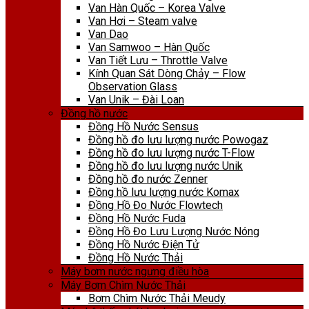
Van Hàn Quốc – Korea Valve
Van Hơi – Steam valve
Van Dao
Van Samwoo – Hàn Quốc
Van Tiết Lưu – Throttle Valve
Kính Quan Sát Dòng Chảy – Flow
Observation Glass
Van Unik – Đài Loan
Đồng hồ nước
Đồng Hồ Nước Sensus
Đồng hồ đo lưu lượng nước Powogaz
Đồng hồ đo lưu lượng nước T-Flow
Đồng hồ đo lưu lượng nước Unik
Đồng hồ đo nước Zenner
Đồng hồ lưu lượng nước Komax
Đồng Hồ Đo Nước Flowtech
Đồng Hồ Nước Fuda
Đồng Hồ Đo Lưu Lượng Nước Nóng
Đồng Hồ Nước Điện Tử
Đồng Hồ Nước Thải
Máy bơm nước ngưng điều hòa
Máy Bơm Chìm Nước Thải
Bơm Chìm Nước Thải Meudy