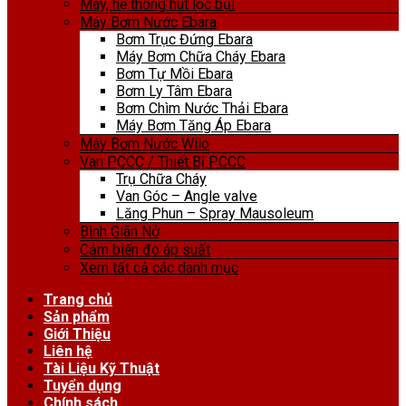
Máy, hệ thống hút lọc bụi
Máy Bơm Nước Ebara
Bơm Trục Đứng Ebara
Máy Bơm Chữa Cháy Ebara
Bơm Tự Mồi Ebara
Bơm Ly Tâm Ebara
Bơm Chìm Nước Thải Ebara
Máy Bơm Tăng Áp Ebara
Máy Bơm Nước Wilo
Van PCCC / Thiết Bị PCCC
Trụ Chữa Cháy
Van Góc – Angle valve
Lăng Phun – Spray Mausoleum
Bình Giãn Nở
Cảm biến đo áp suất
Xem tất cả các danh mục
Trang chủ
Sản phẩm
Giới Thiệu
Liên hệ
Tài Liệu Kỹ Thuật
Tuyển dụng
Chính sách