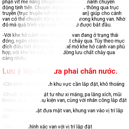
phận vít me nâng chuyển lực quay đó thành chuyển
động tịnh tiến. Chuyển động này được thông qua trục
truyền (trục truyền kết nối với cánh van) giúp cho cánh
van có thể chuyển động lên xuống trong khung van. Nhờ
đó mà quá trình vận hành đóng mở được bắt đầu.
-Với khe hở cánh van bằng 0 thì van đang ở trạng thái
đóng, ngăn chặn dòng lưu chất chảy qua. Tùy theo mục
đích điều tiết dòng chảy có thể mở khe hở cánh van phù
hợp, với khe hở càng lớn thì dòng lưu chất chảy qua
càng nhiều.
Lưu ý lắp đặt cửa phai chắn nước.
-Cần phải vệ sinh sạch khu vực cần lắp đặt, khô thoáng
-Chuẩn bị đầy đủ vật tư như xi măng, pa lăng xích, mũi
khoan, búa,… và phụ kiện van, cùng với nhân công lắp đặt
-Tiến hành lắp đặt đưa mặt van, khung van vào vị trí lắp
đặt
-Căn chỉnh chính xác van với vị trí lắp đặt