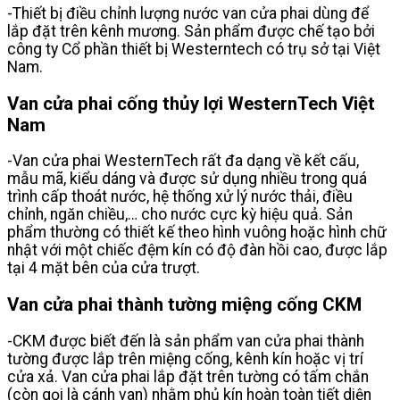
-Thiết bị điều chỉnh lượng nước van cửa phai dùng để
lắp đặt trên kênh mương. Sản phẩm được chế tạo bởi
công ty Cổ phần thiết bị Westerntech có trụ sở tại Việt
Nam.
Van cửa phai cống thủy lợi WesternTech Việt
Nam
-Van cửa phai WesternTech rất đa dạng về kết cấu,
mẫu mã, kiểu dáng và được sử dụng nhiều trong quá
trình cấp thoát nước, hệ thống xử lý nước thải, điều
chỉnh, ngăn chiều,… cho nước cực kỳ hiệu quả. Sản
phẩm thường có thiết kế theo hình vuông hoặc hình chữ
nhật với một chiếc đệm kín có độ đàn hồi cao, được lắp
tại 4 mặt bên của cửa trượt.
Van cửa phai thành tường miệng cống CKM
-CKM được biết đến là sản phẩm van cửa phai thành
tường được lắp trên miệng cống, kênh kín hoặc vị trí
cửa xả. Van cửa phai lắp đặt trên tường có tấm chắn
(còn gọi là cánh van) nhằm phủ kín hoàn toàn tiết diện