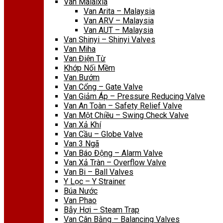
Van Malaixia
Van Arita – Malaysia
Van ARV – Malaysia
Van AUT – Malaysia
Van Shinyi – Shinyi Valves
Van Miha
Van Điện Từ
Khớp Nối Mềm
Van Bướm
Van Cổng – Gate Valve
Van Giảm Áp – Pressure Reducing Valve
Van An Toàn – Safety Relief Valve
Van Một Chiều – Swing Check Valve
Van Xả Khí
Van Cầu – Globe Valve
Van 3 Ngã
Van Báo Động – Alarm Valve
Van Xả Tràn – Overflow Valve
Van Bi – Ball Valves
Y Lọc – Y Strainer
Búa Nước
Van Phao
Bẫy Hơi – Steam Trap
Van Cân Bằng – Balancing Valves