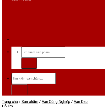
Hotline/Zalo:0984 666 480
Tìm
kiếm:
Tìm
kiếm:
Trang chủ
/
Sản phẩm
/
Van Công Nghiệp
/
Van Dao
Hỗ Trợ