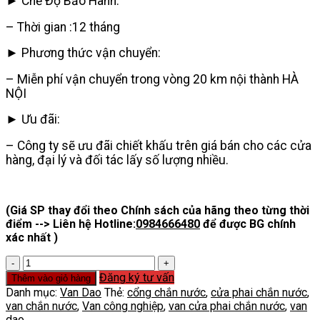
► Chế Độ Bảo Hành:
– Thời gian :12 tháng
► Phương thức vận chuyển:
– Miễn phí vận chuyển trong vòng 20 km nội thành HÀ
NỘI
► Ưu đãi:
– Công ty sẽ ưu đãi chiết khấu trên giá bán cho các cửa
hàng, đại lý và đối tác lấy số lượng nhiều.
(Giá SP thay đổi theo Chính sách của hãng theo từng thời
điểm --> Liên hệ Hotline:
0984666480
để được BG chính
xác nhất )
Cửa
Phai
Đăng ký tư vấn
Thêm vào giỏ hàng
Chắn
Danh mục:
Van Dao
Thẻ:
cổng chắn nước
,
cửa phai chắn nước
,
Nước
van chắn nước
,
Van công nghiệp
,
van cửa phai chắn nước
,
van
số
dao