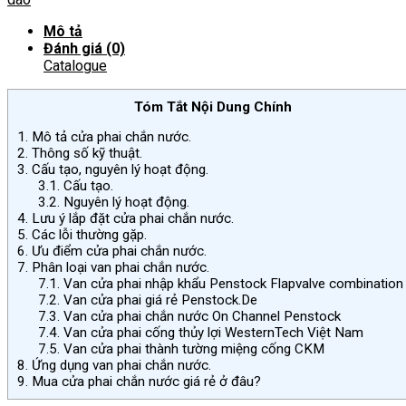
lượng
Mô tả
Đánh giá (0)
Catalogue
Tóm Tắt Nội Dung Chính
1.
Mô tả cửa phai chắn nước.
2.
Thông số kỹ thuật.
3.
Cấu tạo, nguyên lý hoạt động.
3.1.
Cấu tạo.
3.2.
Nguyên lý hoạt động.
4.
Lưu ý lắp đặt cửa phai chắn nước.
5.
Các lỗi thường gặp.
6.
Ưu điểm cửa phai chắn nước.
7.
Phân loại van phai chắn nước.
7.1.
Van cửa phai nhập khẩu Penstock Flapvalve combination
7.2.
Van cửa phai giá rẻ Penstock.De
7.3.
Van cửa phai chắn nước On Channel Penstock
7.4.
Van cửa phai cống thủy lợi WesternTech Việt Nam
7.5.
Van cửa phai thành tường miệng cống CKM
8.
Ứng dụng van phai chắn nước.
9.
Mua cửa phai chắn nước giá rẻ ở đâu?