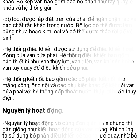
khác. Bộ kẹp van bao gồm các bộ phận như tay quay, ổ
khóa và hệ thống gài.
-Bộ lọc: được lắp đặt trên cửa phai để ngăn chặn rác và
các chất rắn khác trong nước. Bộ lọc có thể được làm
bằng nhựa hoặc kim loại và có thể được tháo rời để vệ
sinh.
-Hệ thống điều khiển: được sử dụng để điều khiển hoạt
động của van cửa phai. Hệ thống điều khiển bao gồm
các thiết bị như van thủy lực, van điện, van khí nén hoặc
van tay quay để điều khiển cửa phai.
-Hệ thống kết nối: bao gồm các bộ phận kết nối như
măng xông, ống nối và các phụ kiện khác để kết nối van
cửa phai với hệ thống cấp thoát nước, thủy lợi hoặc thủy
điện.
Nguyên lý hoạt động.
-Nguyên lý hoạt động vô cùng đơn giản, nhìn chung thì
gần giống như kiểu hoạt động của van cổng. Khi chúng
ta sử dụng bộ phận điều khiển sẽ tạo ra lực quay, nhờ bộ