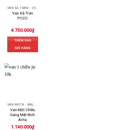
VAN XẢ TRÀN - OVERFLOW VALVE
Van Xả Tràn
PCCC
4.750.000
₫
THÊM VÀO
GIỎ HÀNG
VAN ARITA - MALAYSIA
Van Một Chiều
Gang Mặt Bích
Arita
1.140.000
₫