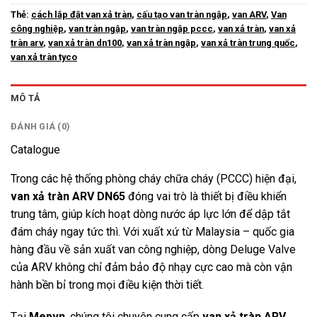
Thẻ:
cách lắp đặt van xả tràn
,
cấu tạo van tràn ngập
,
van ARV
,
Van
công nghiệp
,
van tràn ngập
,
van tràn ngập pccc
,
van xả tràn
,
van xả
tràn arv
,
van xả tràn dn100
,
van xả tràn ngập
,
van xả tràn trung quốc
,
van xả tràn tyco
MÔ TẢ
ĐÁNH GIÁ (0)
Catalogue
Trong các hệ thống phòng cháy chữa cháy (PCCC) hiện đại,
van xả tràn ARV DN65
đóng vai trò là thiết bị điều khiển
trung tâm, giúp kích hoạt dòng nước áp lực lớn để dập tắt
đám cháy ngay tức thì. Với xuất xứ từ Malaysia – quốc gia
hàng đầu về sản xuất van công nghiệp, dòng Deluge Valve
của ARV không chỉ đảm bảo độ nhạy cực cao mà còn vận
hành bền bỉ trong mọi điều kiện thời tiết.
Tại
Mepvn
, chúng tôi chuyên cung cấp
van xả tràn ARV