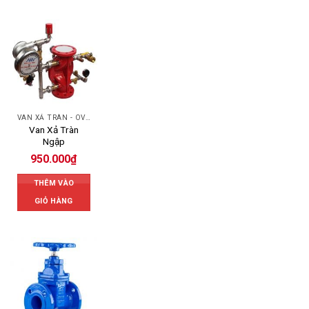
VAN XẢ TRÀN - OVERFLOW VALVE
Van Xả Tràn
Ngập
950.000
₫
THÊM VÀO
GIỎ HÀNG