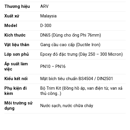
Thương hiệu
ARV
Xuất xứ
Malaysia
Model
D-300
Kích thước
DN65 (Dùng cho ống Phi 76mm)
Vật liệu thân
Gang cầu cao cấp (Ductile Iron)
Lớp sơn phủ
Epoxy đỏ đặc trưng (Dày 250 – 300 Micron)
Áp suất làm
PN10 – PN16
việc
Kiểu kết nối
Mặt bích tiêu chuẩn BS4504 / DIN2501
Phụ kiện đi
Bộ Trim Kit (Đồng hồ áp, van điện từ, van xả
kèm
thủ công…)
Môi trường sử
Nước sạch, nước chữa cháy
dụng