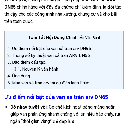
DN65
chính hãng với đầy đủ chứng chỉ kiểm định, là đối tác
tin cậy cho các công trình nhà xưởng, chung cư và kho bãi
trên toàn quốc.
Tóm Tắt Nội Dung Chính
[
Ẩn Văn Bản
]
1.
Ưu điểm nổi bật của van xả tràn arv DN65.
2.
Thông số kỹ thuật van xả tràn ARV DN65.
3.
Đặc điểm cấu tạo.
3.1.
Nguyên lý vận hành
4.
Ứng dụng.
5.
Mua van xả tràn arv tại cơ điện lạnh Eriko.
Ưu điểm nổi bật của van xả tràn arv DN65.
Độ nhạy tuyệt vời:
Cơ chế kích hoạt bằng màng ngăn
giúp van phản ứng nhanh chóng với tín hiệu báo cháy, rút
ngắn “thời gian vàng” để dập lửa.