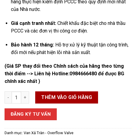
hàng thực hiện kiểm định PCCC theo quy định mới nhất
của Nhà nước.
Giá cạnh tranh nhất:
Chiết khấu đặc biệt cho nhà thầu
PCCC và các đơn vị thi công cơ điện.
Bảo hành 12 tháng:
Hỗ trợ xử lý kỹ thuật tận công trình,
đổi mới nếu phát hiện lỗi nhà sản xuất.
(Giá SP thay đổi theo Chính sách của hãng theo từng
thời điểm --> Liên hệ Hotline:
0984666480
để được BG
chính xác nhất )
Van xả tràn ARV DN65 nhập Malaysia số lượng
THÊM VÀO GIỎ HÀNG
ĐĂNG KÝ TƯ VẤN
Danh mục:
Van Xả Tràn - Overflow Valve