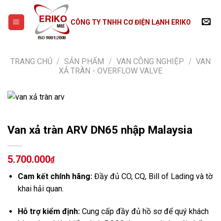
Skip
to
CÔNG TY TNHH CƠ ĐIỆN LẠNH ERIKO
content
TRANG CHỦ
/
SẢN PHẨM
/
VAN CÔNG NGHIỆP
/
VAN
XẢ TRÀN - OVERFLOW VALVE
Van xả tràn ARV DN65 nhập Malaysia
5.700.000
₫
Cam kết chính hãng:
Đầy đủ CO, CQ, Bill of Lading và tờ
khai hải quan.
Hỗ trợ kiểm định:
Cung cấp đầy đủ hồ sơ để quý khách