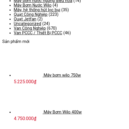
Máy bơm nước ngưng điều hòa
(14)
Máy Bơm Nước Wilo
(4)
Máy, hệ thống hút lọc bụi
(35)
Quạt Công Nghiệp
(223)
Quạt Jetfan
(2)
Uncategorized
(24)
Van Công Nghiệp
(670)
Van PCCC / Thiết Bị PCCC
(46)
Sản phẩm mới
Máy bơm wilo 750w
5.225.000
₫
Máy Bơm Wilo 400w
4.750.000
₫