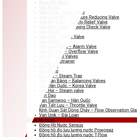
Khớp Nối Mềm
Van Bướm
Van Cổng – Gate Valve
Van Giảm Áp – Pressure Reducing Valve
Van An Toàn – Safety Relief Valve
Van Một Chiều – Swing Check Valve
Van Xả Khí
Van Cầu – Globe Valve
Van 3 Ngã
Van Báo Động – Alarm Valve
Van Xả Tràn – Overflow Valve
Van Bi – Ball Valves
Y Lọc – Y Strainer
Búa Nước
Van Phao
Bẫy Hơi – Steam Trap
Van Cân Bằng – Balancing Valves
Van Hàn Quốc – Korea Valve
Van Hơi – Steam valve
Van Dao
Van Samwoo – Hàn Quốc
Van Tiết Lưu – Throttle Valve
Kính Quan Sát Dòng Chảy – Flow Observation Gla
Van Unik – Đài Loan
Đồng hồ nước
Đồng Hồ Nước Sensus
Đồng hồ đo lưu lượng nước Powogaz
Đồng hồ đo lưu lượng nước T-Flow