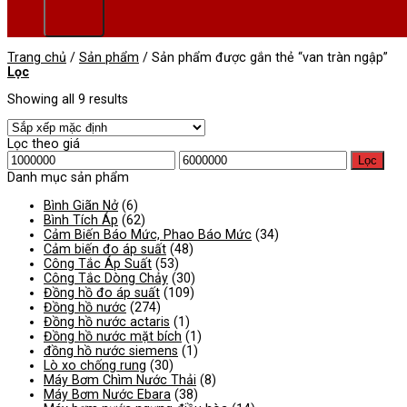
Trang chủ
/
Sản phẩm
/
Sản phẩm được gắn thẻ “van tràn ngập”
Lọc
Showing all 9 results
Lọc theo giá
Giá
Giá
Lọc
tối
tối
Danh mục sản phẩm
thiểu
đa
Bình Giãn Nở
(6)
Bình Tích Áp
(62)
Cảm Biến Báo Mức, Phao Báo Mức
(34)
Cảm biến đo áp suất
(48)
Công Tắc Áp Suất
(53)
Công Tắc Dòng Chảy
(30)
Đồng hồ đo áp suất
(109)
Đồng hồ nước
(274)
Đồng hồ nước actaris
(1)
Đồng hồ nước mặt bích
(1)
đồng hồ nước siemens
(1)
Lò xo chống rung
(30)
Máy Bơm Chìm Nước Thải
(8)
Máy Bơm Nước Ebara
(38)