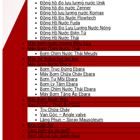
Đồng hồ đo lưu lượng nước Unik
Đồng hồ đo nước Zenner
Đồng hồ lưu lượng nước Komax
Đồng Hồ Đo Nước Flowtech
Đồng Hồ Nước Fuda
Đồng Hồ Đo Lưu Lượng Nước Nóng
Đồng Hồ Nước Điện Tử
Đồng Hồ Nước Thải
Máy bơm nước ngưng điều hòa
Máy Bơm Chìm Nước Thải
Bơm Chìm Nước Thải Meudy
Máy, hệ thống hút lọc bụi
Máy Bơm Nước Ebara
Bơm Trục Đứng Ebara
Máy Bơm Chữa Cháy Ebara
Bơm Tự Mồi Ebara
Bơm Ly Tâm Ebara
Bơm Chìm Nước Thải Ebara
Máy Bơm Tăng Áp Ebara
Máy Bơm Nước Wilo
Van PCCC / Thiết Bị PCCC
Trụ Chữa Cháy
Van Góc – Angle valve
Lăng Phun – Spray Mausoleum
Bình Giãn Nở
Cảm biến đo áp suất
Xem tất cả các danh mục