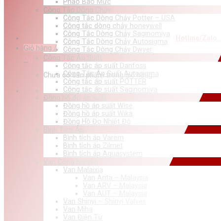
Phao Báo Mức
Công Tắc Dòng Chảy
Công Tắc Dòng Chảy Potter – USA
Công tắc dòng chảy honeywell
Công Tắc Dòng Chảy Saginomiya
Hotline/Zalo:
Công Tắc Dòng Chảy Autosigma
Giỏ hàng /
Công Tắc Dòng Chảy Dwyer
Công Tắc Áp Suất
0
₫
Công tắc áp suất Danfoss
Công Tắc Áp Suất Autosigma
Chưa có sản phẩm trong giỏ hàng.
Công tắc áp suất POTTER
Công tắc áp suất Saginomiya
Đồng hồ đo áp suất
Đồng hồ áp suất Wise
Đồng hồ áp suất Wika
Đồng Hồ Đo Nhiệt Độ
Bình Tích Áp
Bình tích áp Varem
Bình tích áp Zilmet
Bình tích áp Aquasystem
Van Công Nghiệp
Van Malaixia
Van Arita – Malaysia
Van ARV – Malaysia
Van AUT – Malaysia
Van Shinyi – Shinyi Valves
Van Miha
Van Điện Từ