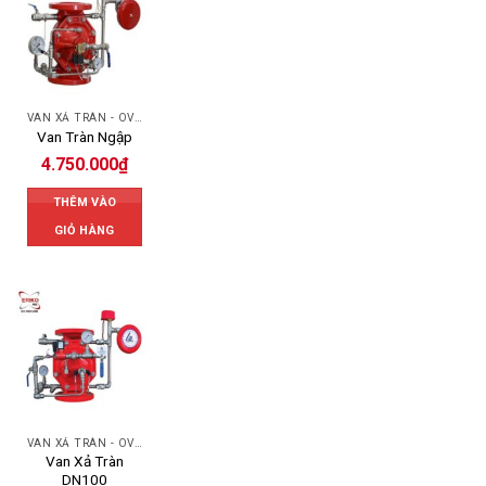
VAN XẢ TRÀN - OVERFLOW VALVE
Van Tràn Ngập
4.750.000
₫
THÊM VÀO
GIỎ HÀNG
VAN XẢ TRÀN - OVERFLOW VALVE
Van Xả Tràn
DN100