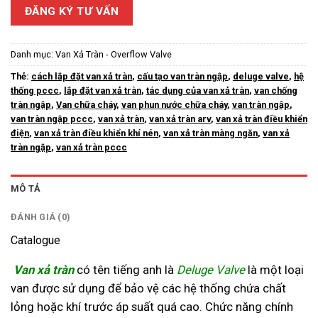
ĐĂNG KÝ TƯ VẤN
Danh mục:
Van Xả Tràn - Overflow Valve
Thẻ:
cách lắp đặt van xả tràn
,
cấu tạo van tràn ngập
,
deluge valve
,
hệ
thống pccc
,
lắp đặt van xả tràn
,
tác dụng của van xả tràn
,
van chống
tràn ngập
,
Van chữa cháy
,
van phun nước chữa cháy
,
van tràn ngập
,
van tràn ngập pccc
,
van xả tràn
,
van xả tràn arv
,
van xả tràn điều khiển
điện
,
van xả tràn điều khiển khí nén
,
van xả tràn màng ngăn
,
van xả
tràn ngập
,
van xả tràn pccc
MÔ TẢ
ĐÁNH GIÁ (0)
Catalogue
Van xả tràn
có tên tiếng anh là
Deluge Valve
là một loại
van được sử dụng để bảo vệ các hệ thống chứa chất
lỏng hoặc khí trước áp suất quá cao. Chức năng chính