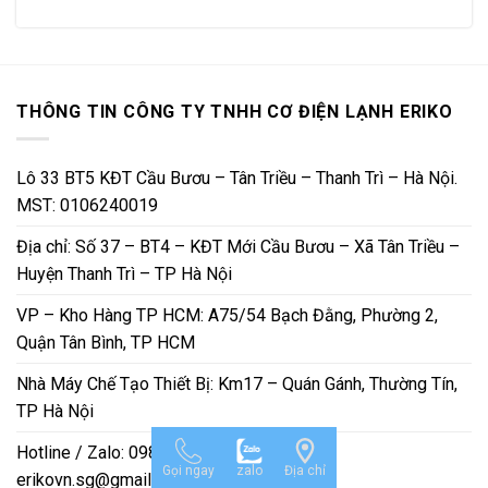
THÔNG TIN CÔNG TY TNHH CƠ ĐIỆN LẠNH ERIKO
Lô 33 BT5 KĐT Cầu Bươu – Tân Triều – Thanh Trì – Hà Nội.
MST: 0106240019
Địa chỉ: Số 37 – BT4 – KĐT Mới Cầu Bươu – Xã Tân Triều –
Huyện Thanh Trì – TP Hà Nội
VP – Kho Hàng TP HCM: A75/54 Bạch Đằng, Phường 2,
Quận Tân Bình, TP HCM
Nhà Máy Chế Tạo Thiết Bị: Km17 – Quán Gánh, Thường Tín,
TP Hà Nội
Hotline / Zalo: 0984 666 480 — Email:
Gọi ngay
zalo
Địa chỉ
erikovn.sg@gmail.com