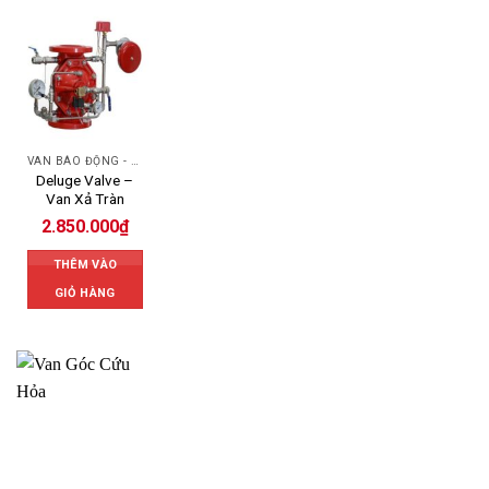
VAN BÁO ĐỘNG - ALARM VALVE
Deluge Valve –
Van Xả Tràn
2.850.000
₫
THÊM VÀO
GIỎ HÀNG