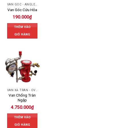
VAN GÓC - ANGLE VALVE
Van Góc Cứu Hỏa
190.000
₫
THÊM VÀO
GIỎ HÀNG
VAN XẢ TRÀN - OVERFLOW VALVE
Van Chống Tràn
Ngập
4.750.000
₫
THÊM VÀO
GIỎ HÀNG