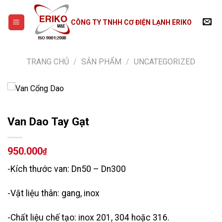
Skip
to
CÔNG TY TNHH CƠ ĐIỆN LẠNH ERIKO
content
TRANG CHỦ
/
SẢN PHẨM
/
UNCATEGORIZED
Van Dao Tay Gạt
950.000
₫
-Kích thước van: Dn50 – Dn300
-Vật liệu thân: gang, inox
-Chất liệu chế tạo: inox 201, 304 hoặc 316.