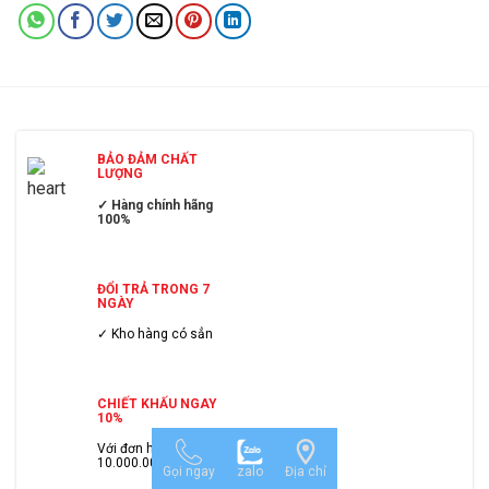
BẢO ĐẢM CHẤT
LƯỢNG
✓ Hàng chính hãng
100%
ĐỔI TRẢ TRONG 7
NGÀY
✓ Kho hàng có sẳn
CHIẾT KHẤU NGAY
10%
Với đơn hàng trên
10.000.000đ.
Gọi ngay
zalo
Địa chỉ