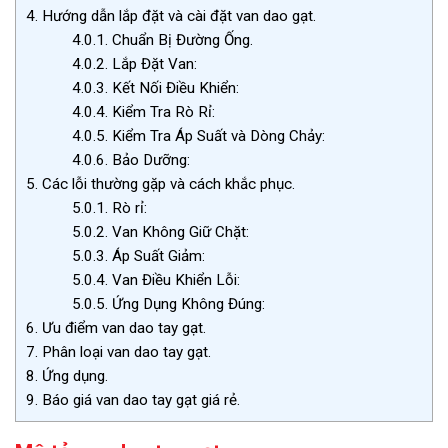
4.
Hướng dẫn lắp đặt và cài đặt van dao gạt.
4.0.1.
Chuẩn Bị Đường Ống.
4.0.2.
Lắp Đặt Van:
4.0.3.
Kết Nối Điều Khiển:
4.0.4.
Kiểm Tra Rò Rỉ:
4.0.5.
Kiểm Tra Áp Suất và Dòng Chảy:
4.0.6.
Bảo Dưỡng:
5.
Các lỗi thường gặp và cách khắc phục.
5.0.1.
Rò rỉ:
5.0.2.
Van Không Giữ Chặt:
5.0.3.
Áp Suất Giảm:
5.0.4.
Van Điều Khiển Lỗi:
5.0.5.
Ứng Dụng Không Đúng:
6.
Ưu điểm van dao tay gạt.
7.
Phân loại van dao tay gạt.
8.
Ứng dụng.
9.
Báo giá van dao tay gạt giá rẻ.