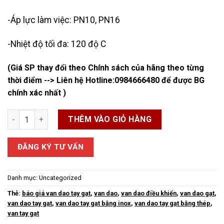
-Áp lực làm việc: PN10, PN16
-Nhiệt độ tối đa: 120 độ C
(Giá SP thay đổi theo Chính sách của hãng theo từng
thời điểm --> Liên hệ Hotline:
0984666480
để được BG
chính xác nhất )
Van Dao Tay Gạt số lượng
THÊM VÀO GIỎ HÀNG
ĐĂNG KÝ TƯ VẤN
Danh mục:
Uncategorized
Thẻ:
báo giá van dao tay gạt
,
van dao
,
van dao điều khiển
,
van dao gạt
,
van dao tay gạt
,
van dao tay gạt bằng inox
,
van dao tay gạt bằng thép
,
van tay gạt