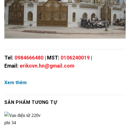
Tel:
0984666480
| MST:
0106240019
|
Email:
erikovn.hn@gmail.com
Xem thêm
SẢN PHẨM TƯƠNG TỰ