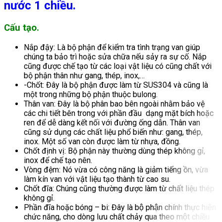
nước 1 chiều.
Cấu tạo.
Nắp đậy: Là bộ phận để kiểm tra tình trạng van giúp
chúng ta bảo trì hoặc sửa chữa nếu sảy ra sự cố. Nắp
cũng được chế tạo từ các loại vật liệu có cũng chất với
bộ phận thân như gang, thép, inox,…
-Chốt: Đây là bộ phận được làm từ SUS304 và cũng là
một trong những bộ phận thuộc bulong.
Thân van: Đây là bộ phân bao bên ngoài nhằm bảo vệ
các chi tiết bên trong với phần đầu dạng mặt bích hoặc
ren để dễ dàng kết nối với đường ống dẫn. Thân van
cũng sử dụng các chất liệu phổ biến như: gang, thép,
inox. Một số van còn được làm từ nhựa, đồng.
Chốt định vị: Bộ phận này thường dùng thép không gỉ,
inox để chế tạo nên.
Vòng đệm: Nó vừa có công năng là giảm tiếng ồn, vừa
làm kín van với vật liệu tạo thành từ cao su.
Chốt đĩa: Chúng cũng thường được làm từ chất liệu thép
không gỉ.
Phần đĩa hoặc bóng – bi: Đây là bộ phận chính thực hiện
chức năng, cho dòng lưu chất chảy qua theo một chiều