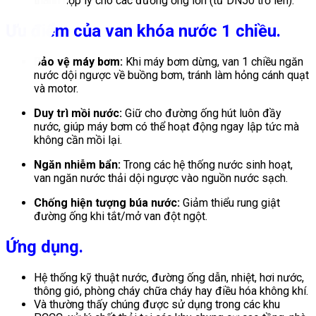
thành hợp lý cho các đường ống lớn (từ DN50 trở lên).
Ưu điểm của van khóa nước 1 chiều.
Bảo vệ máy bơm:
Khi máy bơm dừng, van 1 chiều ngăn
nước dội ngược về buồng bơm, tránh làm hỏng cánh quạt
và motor.
Duy trì mồi nước:
Giữ cho đường ống hút luôn đầy
nước, giúp máy bơm có thể hoạt động ngay lập tức mà
không cần mồi lại.
Ngăn nhiễm bẩn:
Trong các hệ thống nước sinh hoạt,
van ngăn nước thải dội ngược vào nguồn nước sạch.
Chống hiện tượng búa nước:
Giảm thiểu rung giật
đường ống khi tắt/mở van đột ngột.
Ứng dụng.
Hệ thống kỹ thuật nước, đường ống dẫn, nhiệt, hơi nước,
thông gió, phòng cháy chữa cháy hay điều hóa không khí.
Và thường thấy chúng được sử dụng trong các khu