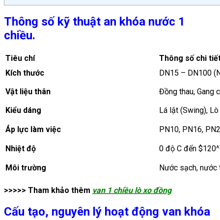
Thông số kỹ thuật an khóa nước 1
chiều.
Tiêu chí
Thông số chi tiế
Kích thước
DN15 – DN100 (N
Vật liệu thân
Đồng thau, Gang 
Kiểu dáng
Lá lật (Swing), L
Áp lực làm việc
PN10, PN16, PN
Nhiệt độ
0 độ C
đến
$120^\
Môi trường
Nước sạch, nước t
>>>>> Tham khảo thêm
van 1 chiều lò xo đồng
Cấu tạo, nguyên lý hoạt động van khóa