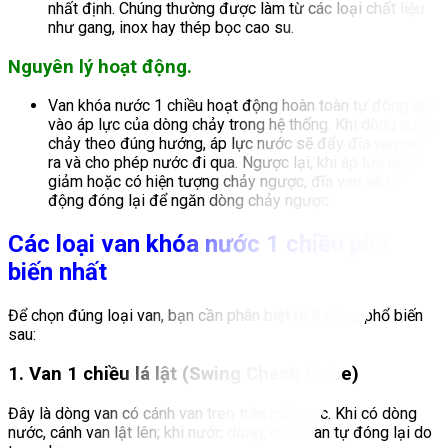
nhất định. Chúng thường được làm từ các loại chất liệu
như gang, inox hay thép bọc cao su.
Nguyên lý hoạt động.
Van khóa nước 1 chiều hoạt động hoàn toàn tự động dựa
vào áp lực của dòng chảy trong hệ thống. Khi dòng nước
chảy theo đúng hướng, áp lực nước sẽ đẩy đĩa van mở
ra và cho phép nước đi qua. Ngược lại, khi áp lực nước
giảm hoặc có hiện tượng chảy ngược, đĩa van sẽ tự
động đóng lại để ngăn dòng chảy n
gược.
Các loại van khóa nước 1 chiều phổ
biến nhất
Để chọn đúng loại van, bạn cần phân biệt rõ 3 dòng phổ biến
sau:
1. Van 1 chiều lá lật (Swing Check Valve)
Đây là dòng van có cánh van treo trên một trục. Khi có dòng
nước, cánh van lật lên; khi nước dừng, cánh van tự đóng lại do