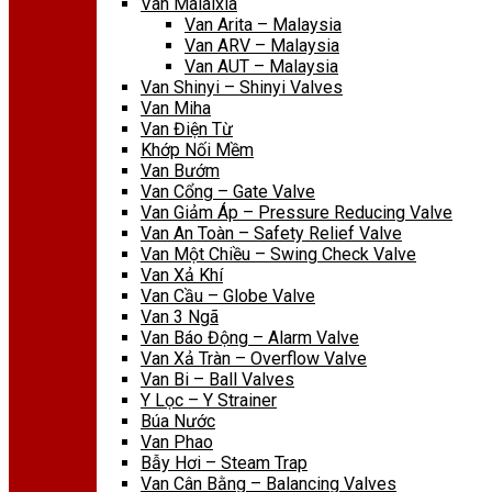
Van Malaixia
Van Arita – Malaysia
Van ARV – Malaysia
Van AUT – Malaysia
Van Shinyi – Shinyi Valves
Van Miha
Van Điện Từ
Khớp Nối Mềm
Van Bướm
Van Cổng – Gate Valve
Van Giảm Áp – Pressure Reducing Valve
Van An Toàn – Safety Relief Valve
Van Một Chiều – Swing Check Valve
Van Xả Khí
Van Cầu – Globe Valve
Van 3 Ngã
Van Báo Động – Alarm Valve
Van Xả Tràn – Overflow Valve
Van Bi – Ball Valves
Y Lọc – Y Strainer
Búa Nước
Van Phao
Bẫy Hơi – Steam Trap
Van Cân Bằng – Balancing Valves