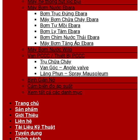
Máy, hệ thống hút lọc bụi
Máy Bơm Nước Ebara
Bơm Trục Đứng Ebara
Máy Bơm Chữa Cháy Ebara
Bơm Tự Mồi Ebara
Bơm Ly Tâm Ebara
Bơm Chìm Nước Thải Ebara
Máy Bơm Tăng Áp Ebara
Máy Bơm Nước Wilo
Van PCCC / Thiết Bị PCCC
Trụ Chữa Cháy
Van Góc – Angle valve
Lăng Phun – Spray Mausoleum
Bình Giãn Nở
Cảm biến đo áp suất
Xem tất cả các danh mục
Trang chủ
Sản phẩm
Giới Thiệu
Liên hệ
Tài Liệu Kỹ Thuật
Tuyển dụng
Chính sách