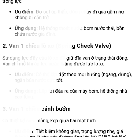
trọng lực.
Ưu điểm:
Độ sụt áp thấp, dòng chảy đi qua gần như
không bị cản trở.
Ứng dụng:
Hệ thống thoát nước, bơm nước thải, bồn
chứa nước gia đình.
2. Van 1 chiều lò xo (Spring Check Valve)
Sử dụng lực đẩy của lò xo để giữ đĩa van ở trạng thái đóng.
Van chỉ mở khi áp lực nước thắng được lực lò xo.
Ưu điểm:
Có thể lắp đặt theo mọi hướng (ngang, đứng),
ngăn búa nước cực tốt.
Ứng dụng:
Lắp tại đầu ra của máy bơm, hệ thống nhà
cao tầng.
3. Van 1 chiều cánh bướm
Có thiết kế siêu mỏng, kẹp giữa hai mặt bích.
Ưu điểm:
Tiết kiệm không gian, trọng lượng nhẹ, giá