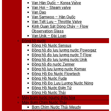
Van Hàn Quốc – Korea Valve
Van Hơi – Steam valve
Van Dao
Van Samwoo – Hàn Quốc
Van Tiết Lưu – Throttle Valve
Kính Quan Sát Dòng Chảy – Flow
Observation Glass
Van Unik – Đài Loan
Đồng hồ nước
Đồng Hồ Nước Sensus
Đồng hồ đo lưu lượng nước Powogaz
Đồng hồ đo lưu lượng nước T-Flow
Đồng hồ đo lưu lượng nước Unik
Đồng hồ đo nước Zenner
Đồng hồ lưu lượng nước Komax
Đồng Hồ Đo Nước Flowtech
Đồng Hồ Nước Fuda
Đồng Hồ Đo Lưu Lượng Nước Nóng
Đồng Hồ Nước Điện Tử
Đồng Hồ Nước Thải
Máy bơm nước ngưng điều hòa
Máy Bơm Chìm Nước Thải
Bơm Chìm Nước Thải Meudy