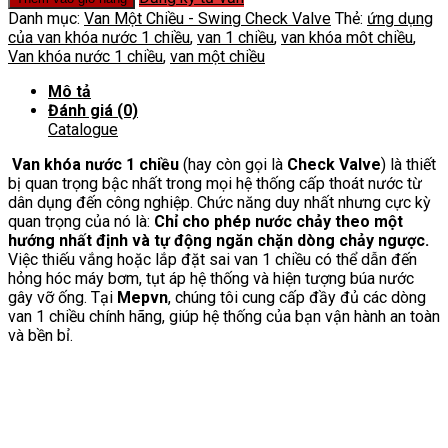
Nước
Danh mục:
Van Một Chiều - Swing Check Valve
Thẻ:
ứng dụng
1
của van khóa nước 1 chiều
,
van 1 chiều
,
van khóa môt chiều
,
Chiều
Van khóa nước 1 chiều
,
van một chiều
số
lượng
Mô tả
Đánh giá (0)
Catalogue
V
an khóa nước 1 chiều
(hay còn gọi là
Check Valve
) là thiết
bị quan trọng bậc nhất trong mọi hệ thống cấp thoát nước từ
dân dụng đến công nghiệp. Chức năng duy nhất nhưng cực kỳ
quan trọng của nó là:
Chỉ cho phép nước chảy theo một
hướng nhất định và tự động ngăn chặn dòng chảy ngược.
Việc thiếu vắng hoặc lắp đặt sai van 1 chiều có thể dẫn đến
hỏng hóc máy bơm, tụt áp hệ thống và hiện tượng búa nước
gây vỡ ống. Tại
Mepvn
, chúng tôi cung cấp đầy đủ các dòng
van 1 chiều chính hãng, giúp hệ thống của bạn vận hành an toàn
và bền bỉ.