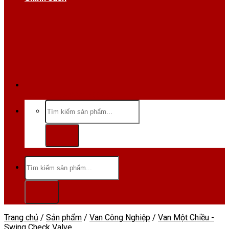
Hotline/Zalo:0984 666 480
Tìm
kiếm:
Tìm
kiếm:
Trang chủ
/
Sản phẩm
/
Van Công Nghiệp
/
Van Một Chiều -
Swing Check Valve