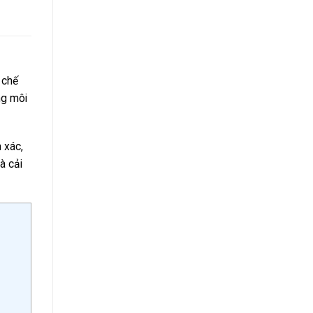
 chế
ng môi
 xác,
à cải