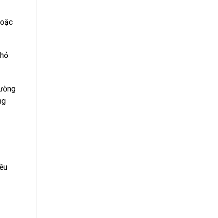
hoặc
nhỏ
rường
ng
iều