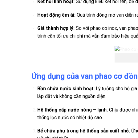
Kết nối linh hoạt:
Sử dụng kiểu kết nối ren, dễ dà
Hoạt động êm ái:
Quá trình đóng mở van diễn ra
Giá thành hợp lý:
So với phao cơ inox, van phao
trình cần tối ưu chi phí mà vẫn đảm bảo hiệu qu
Ứng dụng của van phao cơ đồ
Bồn chứa nước sinh hoạt:
Lý tưởng cho hộ gia 
lắp đặt và không cần nguồn điện.
Hệ thống cấp nước nóng – lạnh:
Chịu được nhiệ
thống lọc nước có nhiệt độ cao.
Bể chứa phụ trong hệ thống sản xuất nhỏ:
Ứng