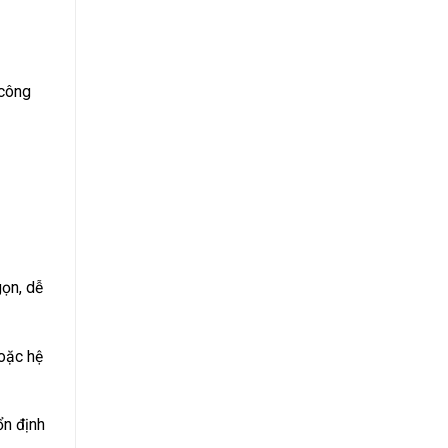
 công
gọn, dễ
hoặc hệ
ổn định