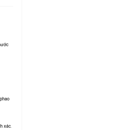
 nước
 phao
h xác.