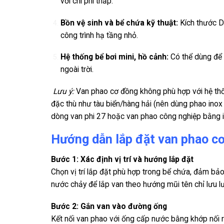
với chi phí thấp.
Bồn vệ sinh và bể chứa kỹ thuật:
Kích thước D
công trình hạ tầng nhỏ.
Hệ thống bể bơi mini, hồ cảnh:
Có thể dùng để 
ngoài trời.
Lưu ý:
Van phao cơ đồng không phù hợp với hệ thốn
đặc thù như tàu biển/hàng hải (nên dùng phao ino
dòng van phi 27 hoặc van phao công nghiệp bằng i
Hướng dẫn lắp đặt van phao 
Bước 1: Xác định vị trí và hướng lắp đặt
Chọn vị trí lắp đặt phù hợp trong bể chứa, đảm bả
nước chảy để lắp van theo hướng mũi tên chỉ lưu l
Bước 2: Gắn van vào đường ống
Kết nối van phao với ống cấp nước bằng khớp nối re