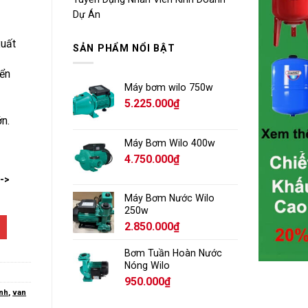
Dự Án
xuất
SẢN PHẨM NỔI BẬT
yển
Máy bơm wilo 750w
5.225.000
₫
ớn.
Máy Bơm Wilo 400w
4.750.000
₫
-->
Máy Bơm Nước Wilo
250w
2.850.000
₫
Bơm Tuần Hoàn Nước
Nóng Wilo
950.000
₫
inh
,
van