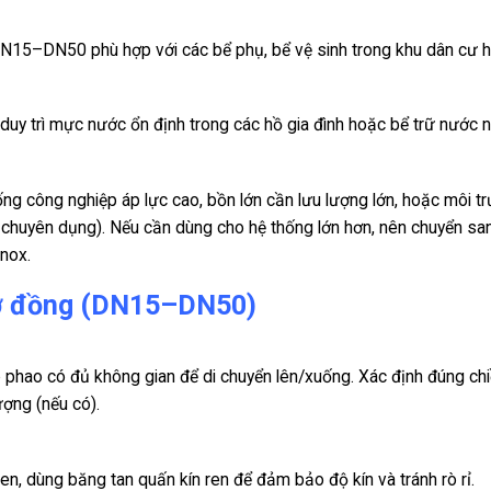
N15–DN50 phù hợp với các bể phụ, bể vệ sinh trong khu dân cư 
duy trì mực nước ổn định trong các hồ gia đình hoặc bể trữ nước 
g công nghiệp áp lực cao, bồn lớn cần lưu lượng lớn, hoặc môi t
x chuyên dụng). Nếu cần dùng cho hệ thống lớn hơn, nên chuyển sa
nox.
cơ đồng (DN15–DN50)
o phao có đủ không gian để di chuyển lên/xuống. Xác định đúng ch
ượng (nếu có).
n, dùng băng tan quấn kín ren để đảm bảo độ kín và tránh rò rỉ.