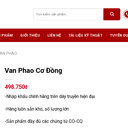
Tìm
kiếm:
N PHẨM
GIỚI THIỆU
LIÊN HỆ
TÀI LIỆU KỸ THUẬT
TUYỂN D
AN PHAO
Van Phao Cơ Đồng
498.750
₫
-Nhập khẩu chính hãng trên dây truyền hiện đại.
-Hàng luôn sẵn kho, số lượng lớn
-Sản phẩm đầy đủ các chứng từ CO-CQ