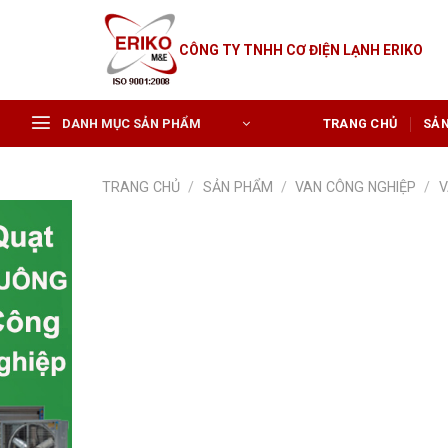
Skip
to
CÔNG TY TNHH CƠ ĐIỆN LẠNH ERIKO
content
DANH MỤC SẢN PHẨM
TRANG CHỦ
SẢ
TRANG CHỦ
/
SẢN PHẨM
/
VAN CÔNG NGHIỆP
/
V