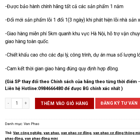
-Được bảo hành chính hãng tất cả các sản phẩm 1 năm
-Đổi mới sản phẩm lỗi 1 đổi 1(3 ngày) khi phát hiện lỗi nhà sản 
-Giao hàng miễn phí 5km quanh khu vực Hà Nội, hỗ trợ vận chu
giao hàng toàn quốc.
-Chiết khấu cao cho các đại lý, công trình, dự án mua số lượng l
-Cam kết thời gian giao hàng đúng quy định hợp đồng.
(Giá SP thay đổi theo Chính sách của hãng theo từng thời điểm 
Liên hệ Hotline:
0984666480
để được BG chính xác nhất )
Van Phao Cơ Đồng số lượng
ĐĂNG KÝ TƯ VẤN
THÊM VÀO GIỎ HÀNG
Danh mục:
Van Phao
Thẻ:
Van công nghiệp
,
van phao
,
van phao cơ đồng
,
van phao cơ đồng thông m
phao đồng
,
van phao đồng mini