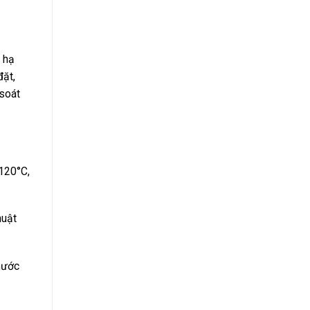
 hạ
đặt,
 soát
 120°C,
huật
nước