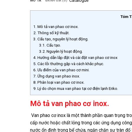
Catalogue
MÔ TẢ
ĐÁNH GIÁ (0)
Tóm T
1.
Mô tả van phao cơ inox.
2.
Thông số kỹ thuật.
3.
Cấu tạo, nguyên lý hoạt động.
3.1.
Cấu tạo.
3.2.
Nguyên lý hoạt động.
4.
Hướng dẫn lắp đặt và cài đặt van phao cơ inox
5.
Các lỗi thường gặp và cách khắc phục.
6.
Ưu điểm của van phao cơ mini.
7.
Ứng dụng van phao inox.
8.
Phân loại van phao cơ inox.
9.
Lý do chọn mua van phao tại cơ điện lạnh Eriko.
Mô tả van phao cơ inox.
Van phao cơ inox là một thành phần quan trọng tr
cấp nước hoặc chất lỏng trong các ứng dụng công
nước ổn định trong bể chứa, ngăn chặn sự tràn đổ h