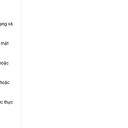
dạng và
n mặt
 hoặc
 hoặc
ợc thực