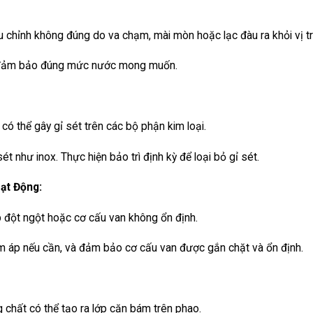
 chỉnh không đúng do va chạm, mài mòn hoặc lạc đàu ra khỏi vị trí
để đảm bảo đúng mức nước mong muốn.
ó thể gây gỉ sét trên các bộ phận kim loại.
t như inox. Thực hiện bảo trì định kỳ để loại bỏ gỉ sét.
ạt Động:
 đột ngột hoặc cơ cấu van không ổn định.
ảm áp nếu cần, và đảm bảo cơ cấu van được gắn chặt và ổn định.
hất có thể tạo ra lớp cặn bám trên phao.