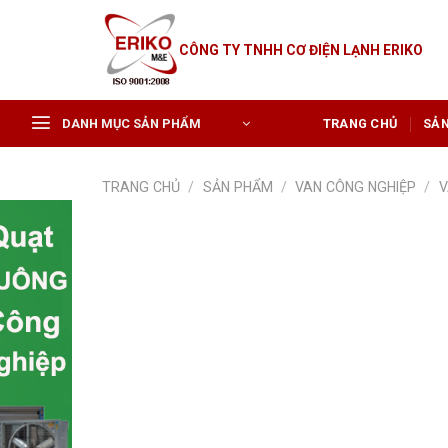
Skip
to
CÔNG TY TNHH CƠ ĐIỆN LẠNH ERIKO
content
DANH MỤC SẢN PHẨM
TRANG CHỦ
SẢ
TRANG CHỦ
/
SẢN PHẨM
/
VAN CÔNG NGHIỆP
/
V