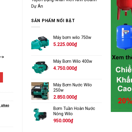
Dự Án
SẢN PHẨM NỔI BẬT
Máy bơm wilo 750w
5.225.000
₫
-->
Máy Bơm Wilo 400w
4.750.000
₫
Máy Bơm Nước Wilo
250w
2.850.000
₫
 phao
Bơm Tuần Hoàn Nước
Nóng Wilo
950.000
₫