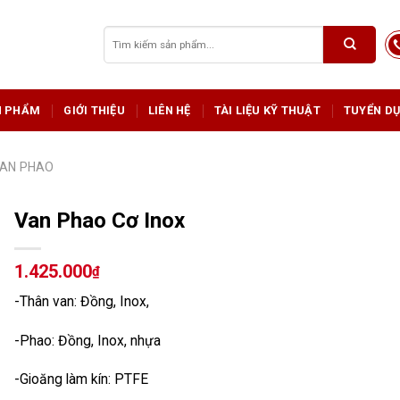
Tìm
kiếm:
N PHẨM
GIỚI THIỆU
LIÊN HỆ
TÀI LIỆU KỸ THUẬT
TUYỂN D
AN PHAO
Van Phao Cơ Inox
1.425.000
₫
-Thân van: Đồng, Inox,
-Phao: Đồng, Inox, nhựa
-Gioăng làm kín: PTFE