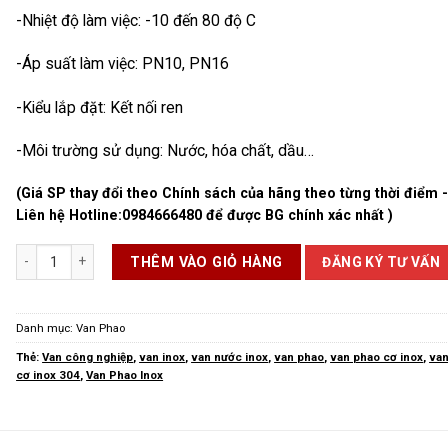
-Nhiệt độ làm việc: -10 đến 80 độ C
-Áp suất làm việc: PN10, PN16
-Kiểu lắp đặt: Kết nối ren
-Môi trường sử dụng: Nước, hóa chất, dầu…
(Giá SP thay đổi theo Chính sách của hãng theo từng thời điểm 
Liên hệ Hotline:
0984666480
để được BG chính xác nhất )
Van Phao Cơ Inox số lượng
ĐĂNG KÝ TƯ VẤN
THÊM VÀO GIỎ HÀNG
Danh mục:
Van Phao
Thẻ:
Van công nghiệp
,
van inox
,
van nước inox
,
van phao
,
van phao cơ inox
,
van
cơ inox 304
,
Van Phao Inox