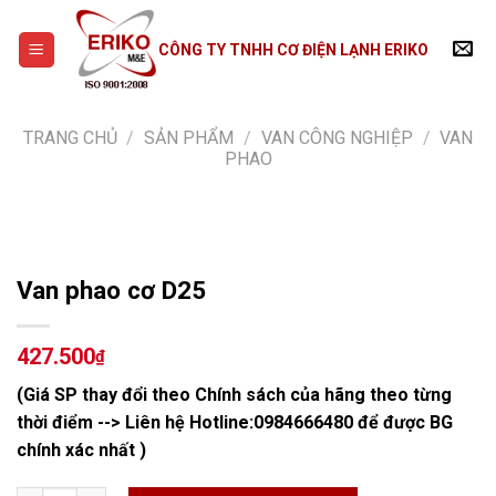
Skip
to
CÔNG TY TNHH CƠ ĐIỆN LẠNH ERIKO
content
TRANG CHỦ
/
SẢN PHẨM
/
VAN CÔNG NGHIỆP
/
VAN
PHAO
Van phao cơ D25
427.500
₫
(Giá SP thay đổi theo Chính sách của hãng theo từng
thời điểm --> Liên hệ Hotline:
0984666480
để được BG
chính xác nhất )