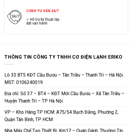
CSKH TƯ VẤN 24/7
✓ Hỗ trợ kỹ thuật lắp
đặt vận hành
THÔNG TIN CÔNG TY TNHH CƠ ĐIỆN LẠNH ERIKO
Lô 33 BT5 KĐT Cầu Bươu – Tân Triều – Thanh Trì – Hà Nội.
MST: 0106240019
Địa chỉ: Số 37 – BT4 – KĐT Mới Cầu Bươu – Xã Tân Triều –
Huyện Thanh Trì – TP Hà Nội
VP – Kho Hàng TP HCM: A75/54 Bạch Đằng, Phường 2,
Quận Tân Bình, TP HCM
Nhà Máy Chế Tạo Thiết Bị: Km17 – Quán Gánh, Thường Tín,