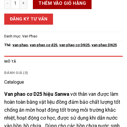
Van phao cơ D25 số lượng
THÊM VÀO GIỎ HÀNG
ĐĂNG KÝ TƯ VẤN
Danh mục:
Van Phao
Thẻ:
van phao
,
van phao cơ d25
,
van phao cơ DN25
,
van phao DN25
MÔ TẢ
ĐÁNH GIÁ (0)
Catalogue
Van phao cơ D25 hiệu Sanwa
với thân van được làm
hoàn toàn bằng vật liệu đồng đảm bảo chất lượng tốt
chống ăn mòn hoạt động tốt trong môi trường khắc
nhiệt, hoạt động cơ học, được sử dụng khi dẫn nước
vào bồn, hồ chứa… Dùng cho các bồn chứa nước sinh