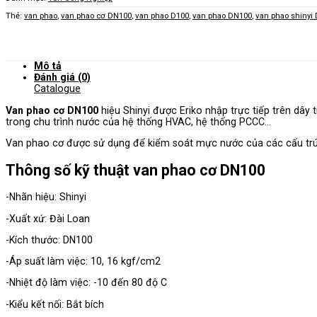
Thẻ:
van phao
,
van phao cơ DN100
,
van phao D100
,
van phao DN100
,
van phao shinyi
Mô tả
Đánh giá (0)
Catalogue
Van phao cơ DN100
hiệu Shinyi được Eriko nhập trực tiếp trên dây
trong chu trình nước của hệ thống HVAC, hệ thống PCCC…
Van phao cơ được sử dụng để kiểm soát mực nước của các cấu trú
Thông số kỹ thuật van phao cơ DN100
-Nhãn hiệu: Shinyi
-Xuất xứ: Đài Loan
-Kích thước: DN100
-Áp suất làm việc: 10, 16 kgf/cm2
-Nhiệt độ làm việc: -10 đến 80 độ C
-Kiểu kết nối: Bắt bích