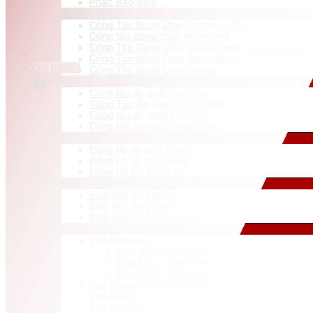
Phao Báo Mức
Công Tắc Dòng Chảy
Công Tắc Dòng Chảy Potter – USA
Công tắc dòng chảy honeywell
Công Tắc Dòng Chảy Saginomiya
Hotline/Zalo:
Công Tắc Dòng Chảy Autosigma
Giỏ hàng /
Công Tắc Dòng Chảy Dwyer
Công Tắc Áp Suất
0
₫
Công tắc áp suất Danfoss
Công Tắc Áp Suất Autosigma
Công tắc áp suất POTTER
Công tắc áp suất Saginomiya
Đồng hồ đo áp suất
Đồng hồ áp suất Wise
Đồng hồ áp suất Wika
Đồng Hồ Đo Nhiệt Độ
Bình Tích Áp
Bình tích áp Varem
Bình tích áp Zilmet
Bình tích áp Aquasystem
Van Công Nghiệp
Van Malaixia
Van Arita – Malaysia
Van ARV – Malaysia
Van AUT – Malaysia
Van Shinyi – Shinyi Valves
Van Miha
Van Điện Từ