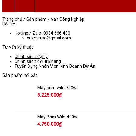
Trang chủ
/
Sản phẩm
/
Van Công Nghiệp
Hỗ Trợ
Hotline / Zalo: 0984 666 480
erikovn.sg@gmail.com
Tư vấn kỹ thuật
Chính sách đại lý
Chính sách đổi trả hàng
Tuyển Dụng Nhân Viên Kinh Doanh Dự Án
Sản phẩm nổi bật
Máy bơm wilo 750w
5.225.000
₫
Máy Bơm Wilo 400w
4.750.000
₫