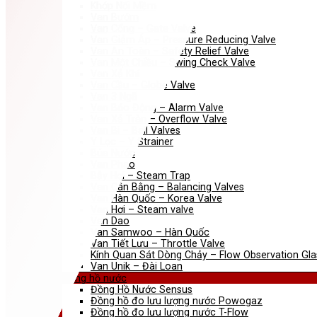
Khớp Nối Mềm
Van Bướm
Van Cổng – Gate Valve
Van Giảm Áp – Pressure Reducing Valve
Van An Toàn – Safety Relief Valve
Van Một Chiều – Swing Check Valve
Van Xả Khí
Van Cầu – Globe Valve
Van 3 Ngã
Van Báo Động – Alarm Valve
Van Xả Tràn – Overflow Valve
Van Bi – Ball Valves
Y Lọc – Y Strainer
Búa Nước
Van Phao
Bẫy Hơi – Steam Trap
Van Cân Bằng – Balancing Valves
Van Hàn Quốc – Korea Valve
Van Hơi – Steam valve
Van Dao
Van Samwoo – Hàn Quốc
Van Tiết Lưu – Throttle Valve
Kính Quan Sát Dòng Chảy – Flow Observation Gla
Van Unik – Đài Loan
Đồng hồ nước
Đồng Hồ Nước Sensus
Đồng hồ đo lưu lượng nước Powogaz
Đồng hồ đo lưu lượng nước T-Flow