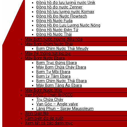
Đồng hồ đo lưu lượng nước Unik
Đồng hồ đo nước Zenner
Đồng hồ lưu lượng nước Komax
Đồng Hồ Đo Nước Flowtech
Đồng Hồ Nước Fuda
Đồng Hồ Đo Lưu Lượng Nước Nóng
Đồng Hồ Nước Điện Tử
Đồng Hồ Nước Thải
Máy bơm nước ngưng điều hòa
Máy Bơm Chìm Nước Thải
Bơm Chìm Nước Thải Meudy
Máy, hệ thống hút lọc bụi
Máy Bơm Nước Ebara
Bơm Trục Đứng Ebara
Máy Bơm Chữa Cháy Ebara
Bơm Tự Mồi Ebara
Bơm Ly Tâm Ebara
Bơm Chìm Nước Thải Ebara
Máy Bơm Tăng Áp Ebara
Máy Bơm Nước Wilo
Van PCCC / Thiết Bị PCCC
Trụ Chữa Cháy
Van Góc – Angle valve
Lăng Phun – Spray Mausoleum
Bình Giãn Nở
Cảm biến đo áp suất
Xem tất cả các danh mục