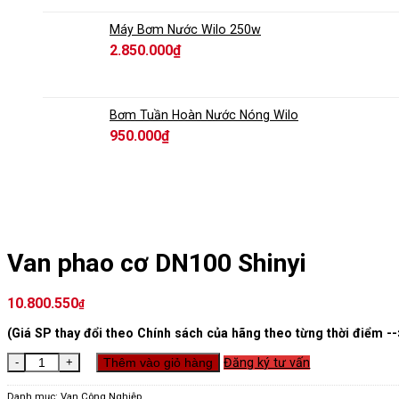
Máy Bơm Nước Wilo 250w
2.850.000
₫
Bơm Tuần Hoàn Nước Nóng Wilo
950.000
₫
Van phao cơ DN100 Shinyi
10.800.550
₫
(Giá SP thay đổi theo Chính sách của hãng theo từng thời điểm --
Van phao cơ DN100 Shinyi số lượng
Thêm vào giỏ hàng
Đăng ký tư vấn
Danh mục:
Van Công Nghiệp