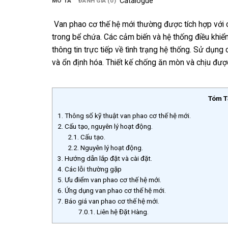
Catalogue
MÔ TẢ
ĐÁNH GIÁ (0)
Van phao cơ thế hệ mới thường được tích hợp với 
trong bể chứa. Các cảm biến và hệ thống điều khiển
thông tin trực tiếp về tình trạng hệ thống. Sử dụn
và ổn định hóa. Thiết kế chống ăn mòn và chịu được
Tóm T
1.
Thông số kỹ thuật van phao cơ thế hệ mới.
2.
Cấu tạo, nguyên lý hoạt động.
2.1.
Cấu tạo.
2.2.
Nguyên lý hoạt động.
3.
Hướng dẫn lắp đặt và cài đặt.
4.
Các lỗi thường gặp
5.
Ưu điểm van phao cơ thế hệ mới.
6.
Ứng dụng van phao cơ thế hệ mới.
7.
Báo giá van phao cơ thế hệ mới.
7.0.1.
Liên hệ Đặt Hàng.