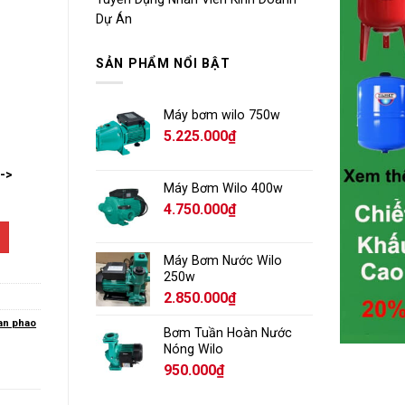
Dự Án
SẢN PHẨM NỔI BẬT
Máy bơm wilo 750w
5.225.000
₫
-->
Máy Bơm Wilo 400w
4.750.000
₫
Máy Bơm Nước Wilo
250w
2.850.000
₫
an phao
Bơm Tuần Hoàn Nước
Nóng Wilo
950.000
₫