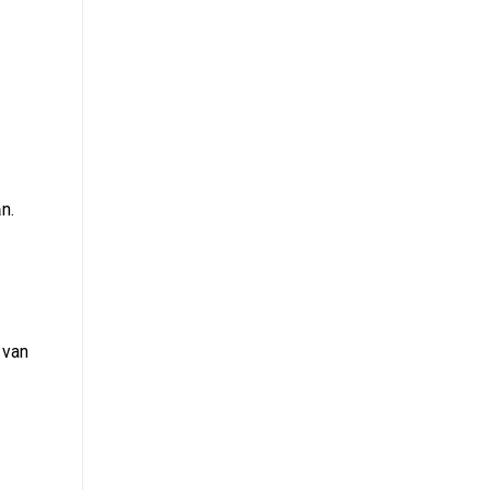
n.
 van