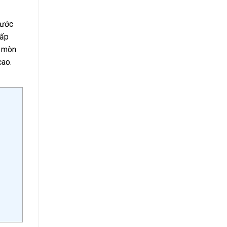
nước
cấp
i mòn
cao.