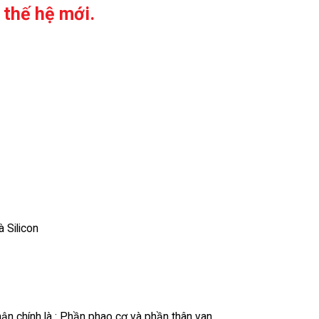
 thế hệ mới.
 Silicon
ận chính là : Phần phao cơ và phần thân van