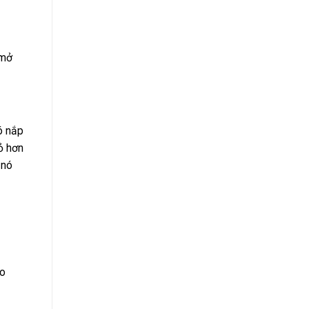
 mở
ó nắp
ỏ hơn
 nó
ảo