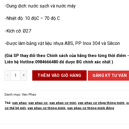
-Dung dịch: nước sạch và nước máy
-Nhiệt độ: 10 độC – 70 độ C
-Kích cỡ: Ø27
-Được làm bằng vật liệu: nhựa ABS, PP Inox 304 và Silicon
(Giá SP thay đổi theo Chính sách của hãng theo từng thời điểm 
Liên hệ Hotline:
0984666480
để được BG chính xác nhất )
Van Phao Cơ Thế Hệ Mới số lượng
ĐĂNG KÝ TƯ VẤN
THÊM VÀO GIỎ HÀNG
Danh mục:
Van Phao
Thẻ:
van phao
,
van phao cơ
,
van phao cơ mini
,
van phao cơ nhựa thông minh
,
v
cơ thế hệ mới
,
van phao cơ thông minh
,
van phao cơ thông minh đứng