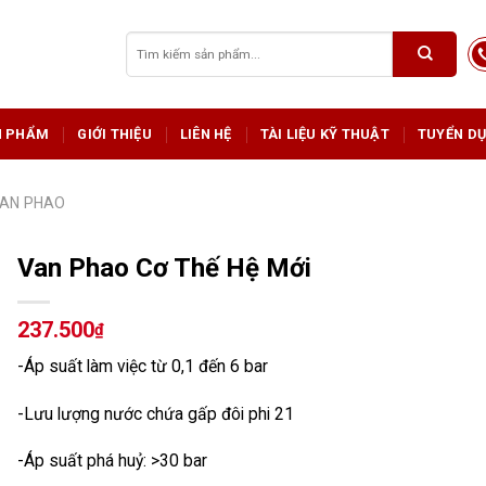
Tìm
kiếm:
N PHẨM
GIỚI THIỆU
LIÊN HỆ
TÀI LIỆU KỸ THUẬT
TUYỂN D
AN PHAO
Van Phao Cơ Thế Hệ Mới
237.500
₫
-Áp suất làm việc từ 0,1 đến 6 bar
-Lưu lượng nước chứa gấp đôi phi 21
-Áp suất phá huỷ: >30 bar