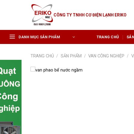
Skip
to
CÔNG TY TNHH CƠ ĐIỆN LẠNH ERIKO
content
DANH MỤC SẢN PHẨM
TRANG CHỦ
SẢ
TRANG CHỦ
/
SẢN PHẨM
/
VAN CÔNG NGHIỆP
/
V