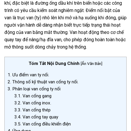
khí, đặc biệt là đường ống dầu khí trên biển hoặc các công
trình có yêu cầu kiểm soát nghiêm ngặt. Điểm nổi bật của
van là trục van (ty) nhô lên khi mở và hạ xuống khi đóng, giúp
người vận hành dễ dàng nhận biết trực tiếp trạng thái hoạt
động của van bằng mắt thường. Van hoạt động theo cơ chế
quay tay để nâng/hạ đĩa van, cho phép đóng hoàn toàn hoặc
mở thông suốt dòng chảy trong hệ thống.
Tóm Tắt Nội Dung Chính
[
Ẩn Văn Bản
]
1.
Ưu điểm van ty nổi.
2.
Thông số kỹ thuật van cổng ty nổi.
3.
Phân loại van cổng ty nổi
3.1.
Van cổng gang
3.2.
Van cổng inox.
3.3.
Van cổng thép
3.4.
Van cổng tay quay
3.5.
Van cổng điều khiển điện
4.
Ứng dụng.