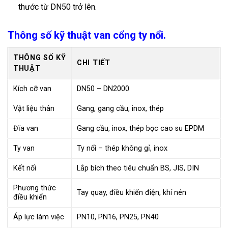
thước từ DN50 trở lên.
Thông số kỹ thuật van cổng ty nổi.
THÔNG SỐ KỸ
CHI TIẾT
THUẬT
Kích cỡ van
DN50 – DN2000
Vật liệu thân
Gang, gang cầu, inox, thép
Đĩa van
Gang cầu, inox, thép bọc cao su EPDM
Ty van
Ty nổi – thép không gỉ, inox
Kết nối
Lắp bích theo tiêu chuẩn BS, JIS, DIN
Phương thức
Tay quay, điều khiển điện, khí nén
điều khiển
Áp lực làm việc
PN10, PN16, PN25, PN40