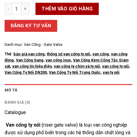
Van Ty Nổi số lượng
THÊM VÀO GIỎ HÀNG
ĐĂNG KÝ TƯ VẤN
Danh mục:
Van Cổng - Gate Valve
Thẻ:
báo giá van cổng
,
thông số van cổng ty nổi
,
van cổng
,
van cổng
đồng
,
Van Cổng Gang
,
van cổng inox
,
Van Cổng Kèm Công Tắc Giám
sát
,
van cổng tín hiệu điện
,
van cổng ty chìm và ty nổi
,
van cổng ty nổi
,
Van Cổng Ty Nổi DN200
,
Van Cổng Ty Nổi Trung Quốc
,
van ty nổi
MÔ TẢ
ĐÁNH GIÁ (0)
Catalogue
Van cổng ty nổi
(riser gate valve) là loại van công nghiệp
được sử dụng phổ biến trong các hệ thống dẫn chất lỏng và