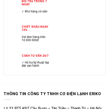
ĐỔI TRẢ TRONG 7
NGÀY
✓ Kho hàng có sẳn
CHIẾT KHẤU NGAY
10%
Với đơn hàng trên
10.000.000đ.
CSKH TƯ VẤN 24/7
✓ Hỗ trợ kỹ thuật lắp
đặt vận hành
THÔNG TIN CÔNG TY TNHH CƠ ĐIỆN LẠNH ERIKO
Lô 33 BT5 KĐT Cầu Bươu – Tân Triều – Thanh Trì – Hà Nội.