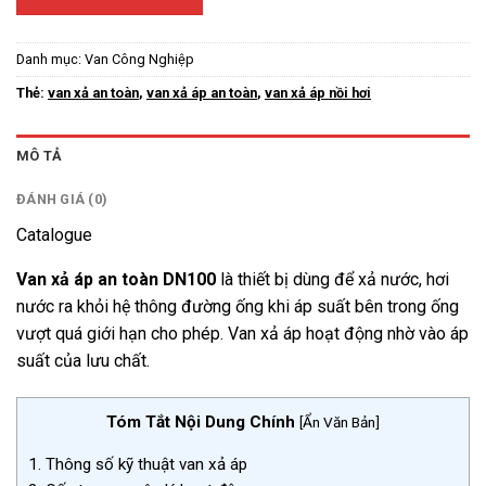
Danh mục:
Van Công Nghiệp
Thẻ:
van xả an toàn
,
van xả áp an toàn
,
van xả áp nồi hơi
MÔ TẢ
ĐÁNH GIÁ (0)
Catalogue
Van xả áp an toàn DN100
là thiết bị dùng để xả nước, hơi
nước ra khỏi hệ thông đường ống khi áp suất bên trong ống
vượt quá giới hạn cho phép. Van xả áp hoạt động nhờ vào áp
suất của lưu chất.
Tóm Tắt Nội Dung Chính
[
Ẩn Văn Bản
]
1.
Thông số kỹ thuật van xả áp