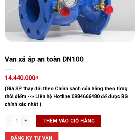
Van xả áp an toàn DN100
14.440.000
₫
(Giá SP thay đổi theo Chính sách của hãng theo từng
thời điểm --> Liên hệ Hotline:
0984666480
để được BG
chính xác nhất )
Van xả áp an toàn DN100 số lượng
THÊM VÀO GIỎ HÀNG
ĐĂNG KÝ TƯ VẤN