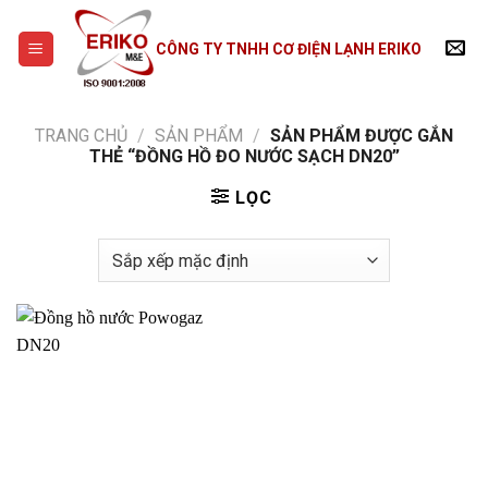
Skip
to
CÔNG TY TNHH CƠ ĐIỆN LẠNH ERIKO
content
TRANG CHỦ
/
SẢN PHẨM
/
SẢN PHẨM ĐƯỢC GẮN
THẺ “ĐỒNG HỒ ĐO NƯỚC SẠCH DN20”
LỌC