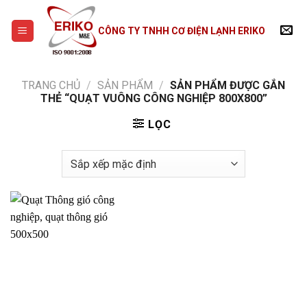
Skip
to
CÔNG TY TNHH CƠ ĐIỆN LẠNH ERIKO
content
TRANG CHỦ
/
SẢN PHẨM
/
SẢN PHẨM ĐƯỢC GẮN
THẺ “QUẠT VUÔNG CÔNG NGHIỆP 800X800”
LỌC