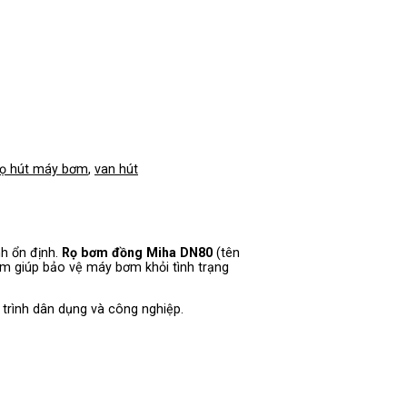
rọ hút máy bơm
,
van hút
nh ổn định.
Rọ bơm đồng Miha DN80
(tên
hẩm giúp bảo vệ máy bơm khỏi tình trạng
 trình dân dụng và công nghiệp.