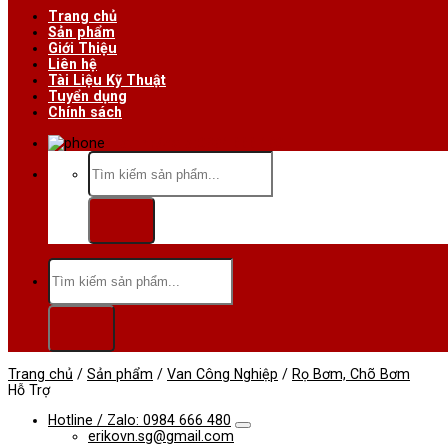
Trang chủ
Sản phẩm
Giới Thiệu
Liên hệ
Tài Liệu Kỹ Thuật
Tuyển dụng
Chính sách
Hotline/Zalo:0984 666 480
Tìm
kiếm:
Tìm
kiếm:
Trang chủ
/
Sản phẩm
/
Van Công Nghiệp
/
Rọ Bơm, Chõ Bơm
Hỗ Trợ
Hotline / Zalo: 0984 666 480
erikovn.sg@gmail.com