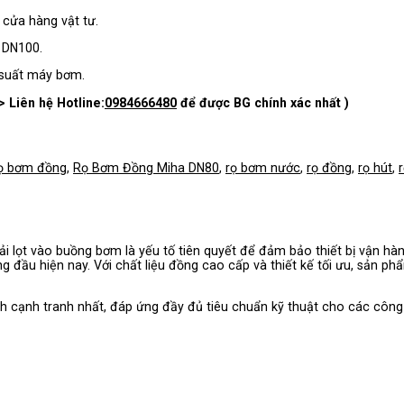
cửa hàng vật tư.
 DN100.
 suất máy bơm.
> Liên hệ Hotline:
0984666480
để được BG chính xác nhất )
ọ bơm đồng
,
Rọ Bơm Đồng Miha DN80
,
rọ bơm nước
,
rọ đồng
,
rọ hút
,
i lọt vào buồng bơm là yếu tố tiên quyết để đảm bảo thiết bị vận hà
ng đầu hiện nay. Với chất liệu đồng cao cấp và thiết kế tối ưu, sản p
nh cạnh tranh nhất, đáp ứng đầy đủ tiêu chuẩn kỹ thuật cho các công