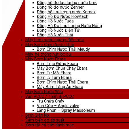
Đồng hồ đo lưu lượng nước Unik
Đồng hồ đo nước Zenner
Đồng hồ lưu lượng nước Komax
Đồng Hồ Đo Nước Flowtech
Đồng Hồ Nước Fuda
Đồng Hồ Đo Lưu Lượng Nước Nóng
Đồng Hồ Nước Điện Tử
Đồng Hồ Nước Thải
Máy bơm nước ngưng điều hòa
Máy Bơm Chìm Nước Thải
Bơm Chìm Nước Thải Meudy
Máy, hệ thống hút lọc bụi
Máy Bơm Nước Ebara
Bơm Trục Đứng Ebara
Máy Bơm Chữa Cháy Ebara
Bơm Tự Mồi Ebara
Bơm Ly Tâm Ebara
Bơm Chìm Nước Thải Ebara
Máy Bơm Tăng Áp Ebara
Máy Bơm Nước Wilo
Van PCCC / Thiết Bị PCCC
Trụ Chữa Cháy
Van Góc – Angle valve
Lăng Phun – Spray Mausoleum
Bình Giãn Nở
Cảm biến đo áp suất
Xem tất cả các danh mục