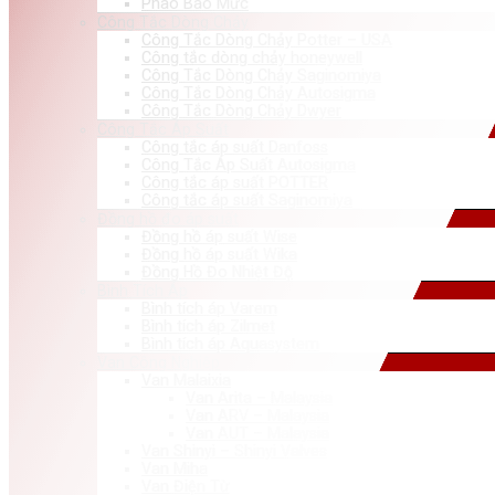
Phao Báo Mức
Công Tắc Dòng Chảy
Công Tắc Dòng Chảy Potter – USA
Công tắc dòng chảy honeywell
Công Tắc Dòng Chảy Saginomiya
Công Tắc Dòng Chảy Autosigma
Công Tắc Dòng Chảy Dwyer
Công Tắc Áp Suất
Công tắc áp suất Danfoss
Công Tắc Áp Suất Autosigma
Công tắc áp suất POTTER
Công tắc áp suất Saginomiya
Đồng hồ đo áp suất
Đồng hồ áp suất Wise
Đồng hồ áp suất Wika
Đồng Hồ Đo Nhiệt Độ
Bình Tích Áp
Bình tích áp Varem
Bình tích áp Zilmet
Bình tích áp Aquasystem
Van Công Nghiệp
Van Malaixia
Van Arita – Malaysia
Van ARV – Malaysia
Van AUT – Malaysia
Van Shinyi – Shinyi Valves
Van Miha
Van Điện Từ