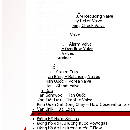
Khớp Nối Mềm
Van Bướm
Van Cổng – Gate Valve
Van Giảm Áp – Pressure Reducing Valve
Van An Toàn – Safety Relief Valve
Van Một Chiều – Swing Check Valve
Van Xả Khí
Van Cầu – Globe Valve
Van 3 Ngã
Van Báo Động – Alarm Valve
Van Xả Tràn – Overflow Valve
Van Bi – Ball Valves
Y Lọc – Y Strainer
Búa Nước
Van Phao
Bẫy Hơi – Steam Trap
Van Cân Bằng – Balancing Valves
Van Hàn Quốc – Korea Valve
Van Hơi – Steam valve
Van Dao
Van Samwoo – Hàn Quốc
Van Tiết Lưu – Throttle Valve
Kính Quan Sát Dòng Chảy – Flow Observation Gla
Van Unik – Đài Loan
Đồng hồ nước
Đồng Hồ Nước Sensus
Đồng hồ đo lưu lượng nước Powogaz
Đồng hồ đo lưu lượng nước T-Flow