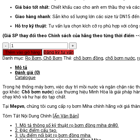
Giá báo tốt nhất:
Chiết khấu cao cho anh em thầu thợ và các 
Giao hàng nhanh:
Sẵn kho số lượng lớn các size từ DN15 đến
Hỗ trợ kỹ thuật:
Tư vấn lựa chọn kích cỡ rọ phù hợp với công
(Giá SP thay đổi theo Chính sách của hãng theo từng thời điểm --
Rọ
Bơm
Đăng ký tư vấn
Thêm vào giỏ hàng
Đồng
Danh mục:
Rọ Bơm, Chõ Bơm
Thẻ:
chõ bơm đồng
,
chõ bơm nước
,
r
Miha
DN80
Mô tả
số
Đánh giá (0)
lượng
Catalogue
Trong hệ thống máy bơm, việc duy trì mồi nước và ngăn chặn rác thả
gọi khác:
Chõ bơm nước
) của thương hiệu Minh Hòa là giải pháp hà
chạy khô và hư hại do tạp chất.
Tại
Mepvn
, chúng tôi cung cấp rọ bơm Miha chính hãng với giá thà
Tóm Tắt Nội Dung Chính
[
Ẩn Văn Bản
]
1.
Mô tả thông số kỹ thuật rọ bơm đồng miha dn80.
2.
Đặc điểm cấu tạo.
3.
Ưu điểm nổi bật rọ bơm đồng miha.