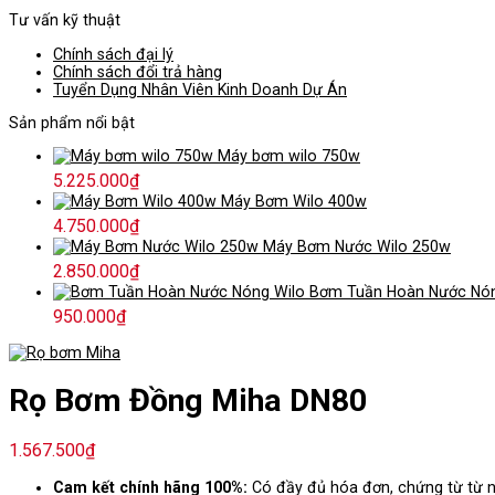
Tư vấn kỹ thuật
Chính sách đại lý
Chính sách đổi trả hàng
Tuyển Dụng Nhân Viên Kinh Doanh Dự Án
Sản phẩm nổi bật
Máy bơm wilo 750w
5.225.000
₫
Máy Bơm Wilo 400w
4.750.000
₫
Máy Bơm Nước Wilo 250w
2.850.000
₫
Bơm Tuần Hoàn Nước Nón
950.000
₫
Rọ Bơm Đồng Miha DN80
1.567.500
₫
Cam kết chính hãng 100%:
Có đầy đủ hóa đơn, chứng từ từ n