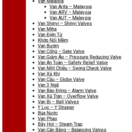
Van Malaixia
Van Arita – Malaysia
Van ARV – Malaysia
Van AUT – Malaysia
Van Shinyi – Shinyi Valves
Van Miha
Van Điện Từ
Khớp Nối Mềm
Van Bướm
Van Cổng – Gate Valve
Van Giảm Áp – Pressure Reducing Valve
Van An Toàn – Safety Relief Valve
Van Một Chiều – Swing Check Valve
Van Xả Khí
Van Cầu – Globe Valve
Van 3 Ngã
Van Báo Động – Alarm Valve
Van Xả Tràn – Overflow Valve
Van Bi – Ball Valves
Y Lọc – Y Strainer
Búa Nước
Van Phao
Bẫy Hơi – Steam Trap
Van Cân Bằng – Balancing Valves