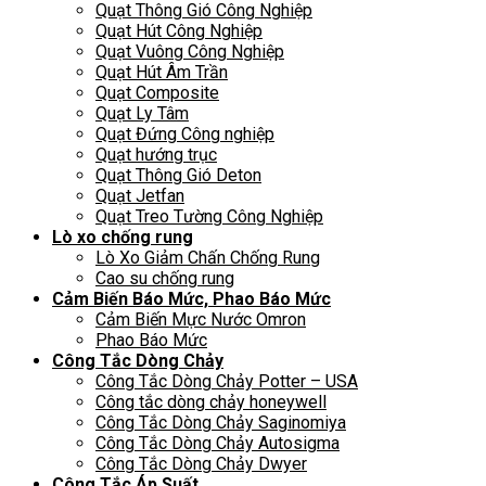
Quạt Thông Gió Công Nghiệp
Quạt Hút Công Nghiệp
Quạt Vuông Công Nghiệp
Quạt Hút Âm Trần
Quạt Composite
Quạt Ly Tâm
Quạt Đứng Công nghiệp
Quạt hướng trục
Quạt Thông Gió Deton
Quạt Jetfan
Quạt Treo Tường Công Nghiệp
Lò xo chống rung
Lò Xo Giảm Chấn Chống Rung
Cao su chống rung
Cảm Biến Báo Mức, Phao Báo Mức
Cảm Biến Mực Nước Omron
Phao Báo Mức
Công Tắc Dòng Chảy
Công Tắc Dòng Chảy Potter – USA
Công tắc dòng chảy honeywell
Công Tắc Dòng Chảy Saginomiya
Công Tắc Dòng Chảy Autosigma
Công Tắc Dòng Chảy Dwyer
Công Tắc Áp Suất