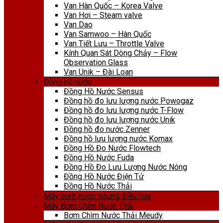
Van Hàn Quốc – Korea Valve
Van Hơi – Steam valve
Van Dao
Van Samwoo – Hàn Quốc
Van Tiết Lưu – Throttle Valve
Kính Quan Sát Dòng Chảy – Flow
Observation Glass
Van Unik – Đài Loan
Đồng hồ nước
Đồng Hồ Nước Sensus
Đồng hồ đo lưu lượng nước Powogaz
Đồng hồ đo lưu lượng nước T-Flow
Đồng hồ đo lưu lượng nước Unik
Đồng hồ đo nước Zenner
Đồng hồ lưu lượng nước Komax
Đồng Hồ Đo Nước Flowtech
Đồng Hồ Nước Fuda
Đồng Hồ Đo Lưu Lượng Nước Nóng
Đồng Hồ Nước Điện Tử
Đồng Hồ Nước Thải
Máy bơm nước ngưng điều hòa
Máy Bơm Chìm Nước Thải
Bơm Chìm Nước Thải Meudy