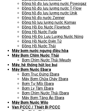
Đồng hồ đo lưu lượng nước Powogaz
Đồng hồ đo lưu lượng nước T-Flow
Đồng hồ đo lưu lượng nước Unik
Đồng hồ đo nước Zenner
Đồng hồ lưu lượng nước Komax
Đồng Hồ Đo Nước Flowtech
Đồng Hồ Nước Fuda
Đồng Hồ Đo Lưu Lượng Nước Nóng
Đồng Hồ Nước Điện Tử
Đồng Hồ Nước Thải
Máy bơm nước ngưng điều hòa
Máy Bơm Chìm Nước Thải
Bơm Chìm Nước Thải Meudy
Máy, hệ thống hút lọc bụi
Máy Bơm Nước Ebara
Bơm Trục Đứng Ebara
Máy Bơm Chữa Cháy Ebara
Bơm Tự Mồi Ebara
Bơm Ly Tâm Ebara
Bơm Chìm Nước Thải Ebara
Máy Bơm Tăng Áp Ebara
Máy Bơm Nước Wilo
Van PCCC / Thiết Bị PCCC