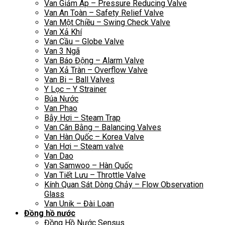
Van Giảm Áp – Pressure Reducing Valve
Van An Toàn – Safety Relief Valve
Van Một Chiều – Swing Check Valve
Van Xả Khí
Van Cầu – Globe Valve
Van 3 Ngã
Van Báo Động – Alarm Valve
Van Xả Tràn – Overflow Valve
Van Bi – Ball Valves
Y Lọc – Y Strainer
Búa Nước
Van Phao
Bẫy Hơi – Steam Trap
Van Cân Bằng – Balancing Valves
Van Hàn Quốc – Korea Valve
Van Hơi – Steam valve
Van Dao
Van Samwoo – Hàn Quốc
Van Tiết Lưu – Throttle Valve
Kính Quan Sát Dòng Chảy – Flow Observation
Glass
Van Unik – Đài Loan
Đồng hồ nước
Đồng Hồ Nước Sensus