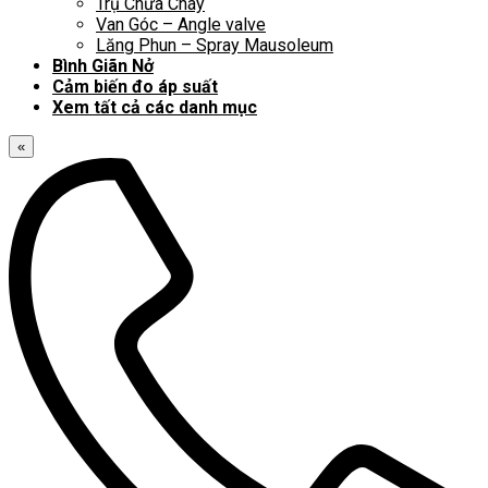
Trụ Chữa Cháy
Van Góc – Angle valve
Lăng Phun – Spray Mausoleum
Bình Giãn Nở
Cảm biến đo áp suất
Xem tất cả các danh mục
«