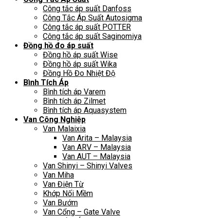
Công tắc áp suất Danfoss
Công Tắc Áp Suất Autosigma
Công tắc áp suất POTTER
Công tắc áp suất Saginomiya
Đồng hồ đo áp suất
Đồng hồ áp suất Wise
Đồng hồ áp suất Wika
Đồng Hồ Đo Nhiệt Độ
Bình Tích Áp
Bình tích áp Varem
Bình tích áp Zilmet
Bình tích áp Aquasystem
Van Công Nghiệp
Van Malaixia
Van Arita – Malaysia
Van ARV – Malaysia
Van AUT – Malaysia
Van Shinyi – Shinyi Valves
Van Miha
Van Điện Từ
Khớp Nối Mềm
Van Bướm
Van Cổng – Gate Valve