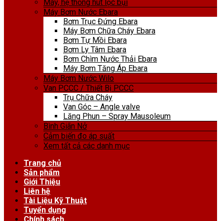
Máy, hệ thống hút lọc bụi
Máy Bơm Nước Ebara
Bơm Trục Đứng Ebara
Máy Bơm Chữa Cháy Ebara
Bơm Tự Mồi Ebara
Bơm Ly Tâm Ebara
Bơm Chìm Nước Thải Ebara
Máy Bơm Tăng Áp Ebara
Máy Bơm Nước Wilo
Van PCCC / Thiết Bị PCCC
Trụ Chữa Cháy
Van Góc – Angle valve
Lăng Phun – Spray Mausoleum
Bình Giãn Nở
Cảm biến đo áp suất
Xem tất cả các danh mục
Trang chủ
Sản phẩm
Giới Thiệu
Liên hệ
Tài Liệu Kỹ Thuật
Tuyển dụng
Chính sách