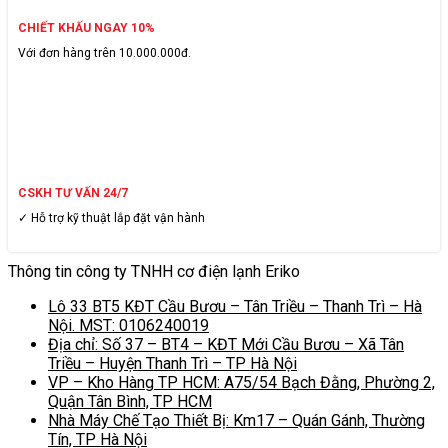
CHIẾT KHẤU NGAY 10%
Với đơn hàng trên 10.000.000đ.
CSKH TƯ VẤN 24/7
✓ Hỗ trợ kỹ thuật lắp đặt vận hành
Thông tin công ty TNHH cơ điện lạnh Eriko
Lô 33 BT5 KĐT Cầu Bươu – Tân Triều – Thanh Trì – Hà
Nội. MST: 0106240019
Địa chỉ: Số 37 – BT4 – KĐT Mới Cầu Bươu – Xã Tân
Triều – Huyện Thanh Trì – TP Hà Nội
VP – Kho Hàng TP HCM: A75/54 Bạch Đằng, Phường 2,
Quận Tân Bình, TP HCM
Nhà Máy Chế Tạo Thiết Bị: Km17 – Quán Gánh, Thường
Tín, TP Hà Nội