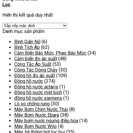
Lọc
Hiển thị kết quả duy nhất
Danh mục sản phẩm
Bình Giãn Nở
(6)
Bình Tích Áp
(62)
Cảm Biến Báo Mức, Phao Báo Mức
(34)
Cảm biến đo áp suất
(48)
Công Tắc Áp Suất
(53)
Công Tắc Dòng Chảy
(30)
Đồng hồ đo áp suất
(109)
Đồng hồ nước
(274)
Đồng hồ nước actaris
(1)
Đồng hồ nước mặt bích
(1)
đồng hồ nước siemens
(1)
Lò xo chống rung
(30)
Máy Bơm Chìm Nước Thải
(8)
Máy Bơm Nước Ebara
(38)
Máy bơm nước ngưng điều hòa
(14)
Máy Bơm Nước Wilo
(4)
Máy, hệ thống hút lọc bụi
(35)