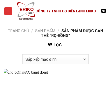
Skip
to
CÔNG TY TNHH CƠ ĐIỆN LẠNH ERIKO
content
TRANG CHỦ
/
SẢN PHẨM
/
SẢN PHẨM ĐƯỢC GẮN
THẺ “RỌ ĐỒNG”
LỌC