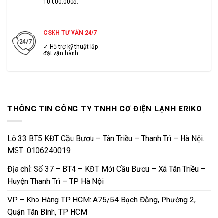
10.000.000đ.
CSKH TƯ VẤN 24/7
✓ Hỗ trợ kỹ thuật lắp
đặt vận hành
THÔNG TIN CÔNG TY TNHH CƠ ĐIỆN LẠNH ERIKO
Lô 33 BT5 KĐT Cầu Bươu – Tân Triều – Thanh Trì – Hà Nội.
MST: 0106240019
Địa chỉ: Số 37 – BT4 – KĐT Mới Cầu Bươu – Xã Tân Triều –
Huyện Thanh Trì – TP Hà Nội
VP – Kho Hàng TP HCM: A75/54 Bạch Đằng, Phường 2,
Quận Tân Bình, TP HCM