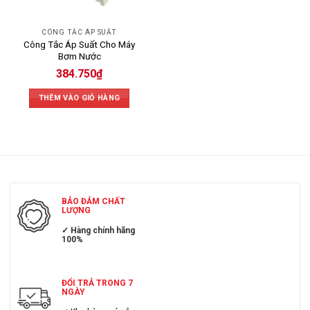
CÔNG TẮC ÁP SUẤT
Công Tắc Áp Suất Cho Máy
Bơm Nước
384.750
₫
THÊM VÀO GIỎ HÀNG
BẢO ĐẢM CHẤT
LƯỢNG
✓ Hàng chính hãng
100%
ĐỔI TRẢ TRONG 7
NGÀY