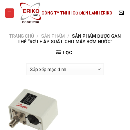
Skip
to
CÔNG TY TNHH CƠ ĐIỆN LẠNH ERIKO
content
TRANG CHỦ
/
SẢN PHẨM
/
SẢN PHẨM ĐƯỢC GẮN
THẺ “RƠ LE ÁP SUẤT CHO MÁY BƠM NƯỚC”
LỌC