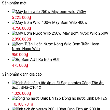
Sản phẩm mới
Máy bơm wilo 750w
5.225.000
₫
Máy Bơm Wilo 400w
4.750.000
₫
Máy Bơm Nước Wilo 250w
2.850.000
₫
Bơm Tuần Hoàn
Nước Nóng Wilo
950.000
₫
Rọ Bơm AUT
475.000
₫
Sản phẩm đánh giá cao
Công Tắc Áp
Suất SNS-C101X
1.026.000
₫
Đồng hồ nước Unik DN125
10.108.781
₫
Bình Tích Áp 200 lít