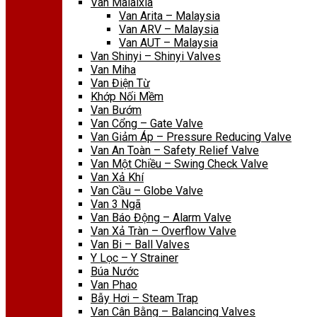
Van Malaixia
Van Arita – Malaysia
Van ARV – Malaysia
Van AUT – Malaysia
Van Shinyi – Shinyi Valves
Van Miha
Van Điện Từ
Khớp Nối Mềm
Van Bướm
Van Cổng – Gate Valve
Van Giảm Áp – Pressure Reducing Valve
Van An Toàn – Safety Relief Valve
Van Một Chiều – Swing Check Valve
Van Xả Khí
Van Cầu – Globe Valve
Van 3 Ngã
Van Báo Động – Alarm Valve
Van Xả Tràn – Overflow Valve
Van Bi – Ball Valves
Y Lọc – Y Strainer
Búa Nước
Van Phao
Bẫy Hơi – Steam Trap
Van Cân Bằng – Balancing Valves