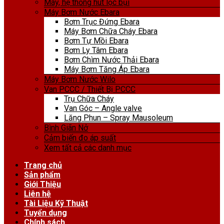
Máy, hệ thống hút lọc bụi
Máy Bơm Nước Ebara
Bơm Trục Đứng Ebara
Máy Bơm Chữa Cháy Ebara
Bơm Tự Mồi Ebara
Bơm Ly Tâm Ebara
Bơm Chìm Nước Thải Ebara
Máy Bơm Tăng Áp Ebara
Máy Bơm Nước Wilo
Van PCCC / Thiết Bị PCCC
Trụ Chữa Cháy
Van Góc – Angle valve
Lăng Phun – Spray Mausoleum
Bình Giãn Nở
Cảm biến đo áp suất
Xem tất cả các danh mục
Trang chủ
Sản phẩm
Giới Thiệu
Liên hệ
Tài Liệu Kỹ Thuật
Tuyển dụng
Chính sách