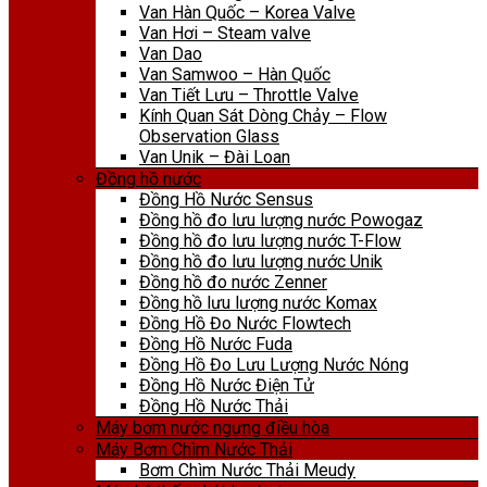
Van Hàn Quốc – Korea Valve
Van Hơi – Steam valve
Van Dao
Van Samwoo – Hàn Quốc
Van Tiết Lưu – Throttle Valve
Kính Quan Sát Dòng Chảy – Flow
Observation Glass
Van Unik – Đài Loan
Đồng hồ nước
Đồng Hồ Nước Sensus
Đồng hồ đo lưu lượng nước Powogaz
Đồng hồ đo lưu lượng nước T-Flow
Đồng hồ đo lưu lượng nước Unik
Đồng hồ đo nước Zenner
Đồng hồ lưu lượng nước Komax
Đồng Hồ Đo Nước Flowtech
Đồng Hồ Nước Fuda
Đồng Hồ Đo Lưu Lượng Nước Nóng
Đồng Hồ Nước Điện Tử
Đồng Hồ Nước Thải
Máy bơm nước ngưng điều hòa
Máy Bơm Chìm Nước Thải
Bơm Chìm Nước Thải Meudy