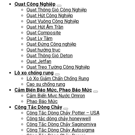
Quạt Công Nghiệp
Quạt Thông Gió Công Nghiệp
Quạt Hút Công Nghiệp
Quạt Vuông Công Nghiệp
Quạt Hút Âm Trần
Quạt Composite
Quạt Ly Tâm
Quạt Đứng Công nghiệp
Quạt hướng trục
Quạt Thông Gió Deton
Quạt Jetfan
Quạt Treo Tường Công Nghiệp
Lò xo chống rung
Lò Xo Giảm Chấn Chống Rung
Cao su chống rung
Cảm Biến Báo Mức, Phao Báo Mức
Cảm Biến Mực Nước Omron
Phao Báo Mức
Công Tắc Dòng Chảy
Công Tắc Dòng Chảy Potter – USA
Công tắc dòng chảy honeywell
Công Tắc Dòng Chảy Saginomiya
Công Tắc Dòng Chảy Autosigma