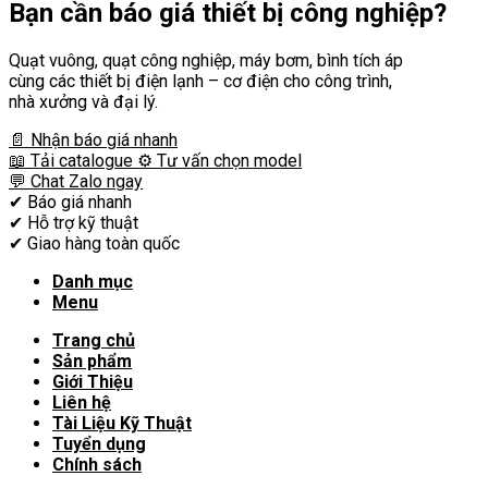
Bạn cần
báo giá thiết bị công nghiệp?
Quạt vuông, quạt công nghiệp, máy bơm, bình tích áp
cùng các thiết bị điện lạnh – cơ điện cho công trình,
nhà xưởng và đại lý.
📄 Nhận báo giá nhanh
📖 Tải catalogue
⚙️ Tư vấn chọn model
💬 Chat Zalo ngay
✔
Báo giá nhanh
✔
Hỗ trợ kỹ thuật
✔
Giao hàng toàn quốc
Danh mục
Menu
Trang chủ
Sản phẩm
Giới Thiệu
Liên hệ
Tài Liệu Kỹ Thuật
Tuyển dụng
Chính sách