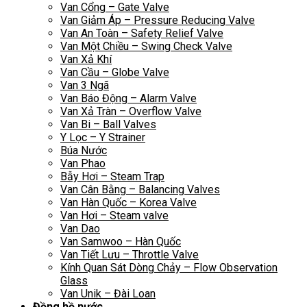
Van Cổng – Gate Valve
Van Giảm Áp – Pressure Reducing Valve
Van An Toàn – Safety Relief Valve
Van Một Chiều – Swing Check Valve
Van Xả Khí
Van Cầu – Globe Valve
Van 3 Ngã
Van Báo Động – Alarm Valve
Van Xả Tràn – Overflow Valve
Van Bi – Ball Valves
Y Lọc – Y Strainer
Búa Nước
Van Phao
Bẫy Hơi – Steam Trap
Van Cân Bằng – Balancing Valves
Van Hàn Quốc – Korea Valve
Van Hơi – Steam valve
Van Dao
Van Samwoo – Hàn Quốc
Van Tiết Lưu – Throttle Valve
Kính Quan Sát Dòng Chảy – Flow Observation
Glass
Van Unik – Đài Loan
Đồng hồ nước