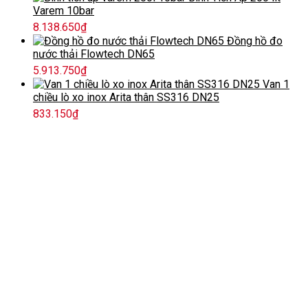
Varem 10bar
8.138.650
₫
Đồng hồ đo
nước thải Flowtech DN65
5.913.750
₫
Van 1
chiều lò xo inox Arita thân SS316 DN25
833.150
₫