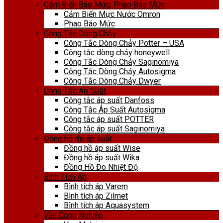
Cảm Biến Báo Mức, Phao Báo Mức
Cảm Biến Mực Nước Omron
Phao Báo Mức
Công Tắc Dòng Chảy
Công Tắc Dòng Chảy Potter – USA
Công tắc dòng chảy honeywell
Công Tắc Dòng Chảy Saginomiya
Công Tắc Dòng Chảy Autosigma
Công Tắc Dòng Chảy Dwyer
Công Tắc Áp Suất
Công tắc áp suất Danfoss
Công Tắc Áp Suất Autosigma
Công tắc áp suất POTTER
Công tắc áp suất Saginomiya
Đồng hồ đo áp suất
Đồng hồ áp suất Wise
Đồng hồ áp suất Wika
Đồng Hồ Đo Nhiệt Độ
Bình Tích Áp
Bình tích áp Varem
Bình tích áp Zilmet
Bình tích áp Aquasystem
Van Công Nghiệp