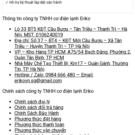
✓ Hỗ trợ kỹ thuật lắp đặt vận hành
Thông tin công ty TNHH cơ điện lạnh Eriko
Lô 33 BT5 KĐT Cầu Bươu – Tân Triều – Thanh Trì – Hà
Nội. MST: 0106240019
Địa chỉ: Số 37 – BT4 – KĐT Mới Cầu Bươu – Xã Tân
Triều – Huyện Thanh Trì – TP Hà Nội
VP – Kho Hàng TP HCM: A75/54 Bạch Đằng, Phường 2,
Quận Tân Bình, TP HCM
Nhà Máy Chế Tạo Thiết Bị: Km17 – Quán Gánh, Thường
Tín, TP Hà Nội
Hotline / Zalo: 0984 666 480 — Email:
erikovn.sg@gmail.com
Chính sách công ty TNHH cơ điện lạnh Eriko
Chính sách đại lý
Chính sách đổi trả hàng
Chính Sách Bảo Hành
Phương thức đặt hàng
Phương thức thanh toán
Phương thức vận chuyển