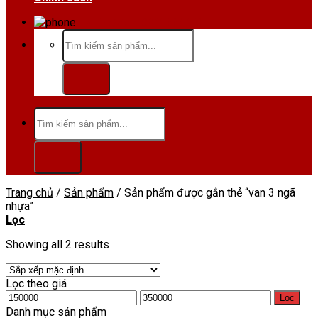
Hotline/Zalo:0984 666 480
Tìm
kiếm:
Tìm
kiếm:
Trang chủ
/
Sản phẩm
/
Sản phẩm được gắn thẻ “van 3 ngã
nhựa”
Lọc
Showing all 2 results
Lọc theo giá
Giá
Giá
Lọc
tối
tối
Danh mục sản phẩm