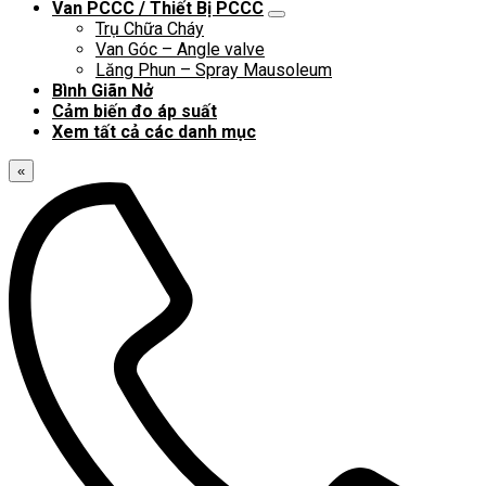
Van PCCC / Thiết Bị PCCC
Trụ Chữa Cháy
Van Góc – Angle valve
Lăng Phun – Spray Mausoleum
Bình Giãn Nở
Cảm biến đo áp suất
Xem tất cả các danh mục
«