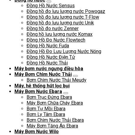
Đồng Hồ Nước Sensus
Đồng hồ đo lưu lượng nước Powogaz
Đồng hồ đo lưu lượng nước T-Flow
Đồng hồ đo lưu lượng nước Unik
Đồng hồ đo nước Zenner
Đồng hồ lưu lượng nước Komax
Đồng Hồ Đo Nước Flowtech
Đồng Hồ Nước Fuda
Đồng Hồ Đo Lưu Lượng Nước Nóng
Đồng Hồ Nước Điện Tử
Đồng Hồ Nước Thải
Máy bơm nước ngưng điều hòa
Máy Bơm Chìm Nước Thải
Bơm Chìm Nước Thải Meudy
Máy, hệ thống hút lọc bụi
Máy Bơm Nước Ebara
Bơm Trục Đứng Ebara
Máy Bơm Chữa Cháy Ebara
Bơm Tự Mồi Ebara
Bơm Ly Tâm Ebara
Bơm Chìm Nước Thải Ebara
Máy Bơm Tăng Áp Ebara
Máy Bơm Nước Wilo