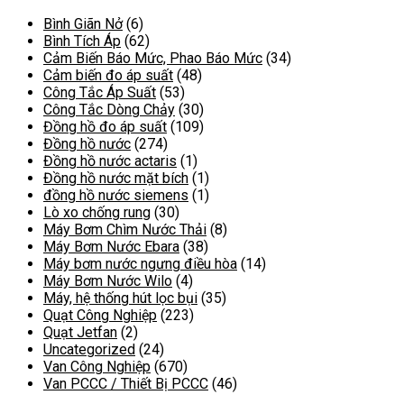
thiểu
đa
Bình Giãn Nở
(6)
Bình Tích Áp
(62)
Cảm Biến Báo Mức, Phao Báo Mức
(34)
Cảm biến đo áp suất
(48)
Công Tắc Áp Suất
(53)
Công Tắc Dòng Chảy
(30)
Đồng hồ đo áp suất
(109)
Đồng hồ nước
(274)
Đồng hồ nước actaris
(1)
Đồng hồ nước mặt bích
(1)
đồng hồ nước siemens
(1)
Lò xo chống rung
(30)
Máy Bơm Chìm Nước Thải
(8)
Máy Bơm Nước Ebara
(38)
Máy bơm nước ngưng điều hòa
(14)
Máy Bơm Nước Wilo
(4)
Máy, hệ thống hút lọc bụi
(35)
Quạt Công Nghiệp
(223)
Quạt Jetfan
(2)
Uncategorized
(24)
Van Công Nghiệp
(670)
Van PCCC / Thiết Bị PCCC
(46)