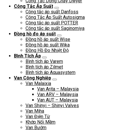
Công Tắc Dòng Chảy Dwyer
Công Tắc Áp Suất
Công tắc áp suất Danfoss
Công Tắc Áp Suất Autosigma
Công tắc áp suất POTTER
Công tắc áp suất Saginomiya
Đồng hồ đo áp suất
Đồng hồ áp suất Wise
Đồng hồ áp suất Wika
Đồng Hồ Đo Nhiệt Độ
Bình Tích Áp
Bình tích áp Varem
Bình tích áp Zilmet
Bình tích áp Aquasystem
Van Công Nghiệp
Van Malaixia
Van Arita – Malaysia
Van ARV – Malaysia
Van AUT – Malaysia
Van Shinyi – Shinyi Valves
Van Miha
Van Điện Từ
Khớp Nối Mềm
Van Bướm