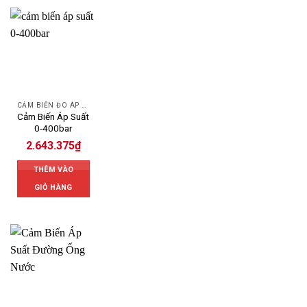
CẢM BIẾN ĐO ÁP SUẤT
Cảm Biến Áp Suất
0-400bar
2.643.375
₫
THÊM VÀO
GIỎ HÀNG