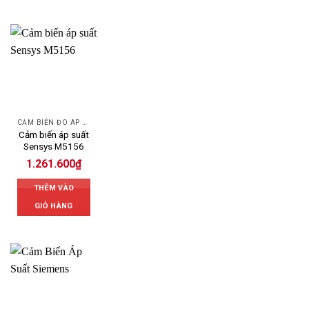
CẢM BIẾN ĐO ÁP SUẤT
Cảm biến áp suất
Sensys M5156
1.261.600
₫
THÊM VÀO
GIỎ HÀNG