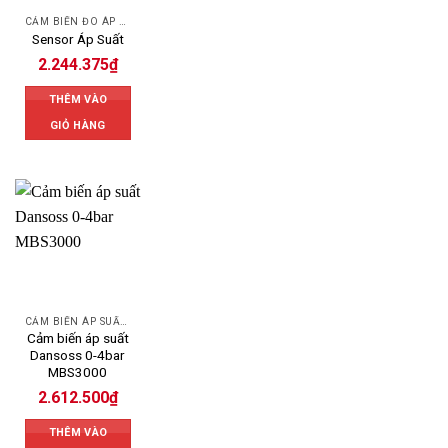
CẢM BIẾN ĐO ÁP SUẤT
Sensor Áp Suất
2.244.375
₫
THÊM VÀO
GIỎ HÀNG
CẢM BIẾN ÁP SUẤT DANFOSS
Cảm biến áp suất
Dansoss 0-4bar
MBS3000
2.612.500
₫
THÊM VÀO