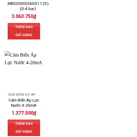
MBS3000(060G1123)
(0-4 bar)
3.063.750
₫
THÊM VÀO
GIỎ HÀNG
CẢM BIẾN ĐO ÁP SUẤT
Cảm Biến Áp Lực
Nước 4-20mA
1.377.500
₫
THÊM VÀO
GIỎ HÀNG