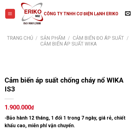
Skip
to
CÔNG TY TNHH CƠ ĐIỆN LẠNH ERIKO
content
TRANG CHỦ
/
SẢN PHẨM
/
CẢM BIẾN ĐO ÁP SUẤT
/
CẢM BIẾN ÁP SUẤT WIKA
Cảm biến áp suất chống cháy nổ WIKA
IS3
1.900.000
₫
-Bảo hành 12 tháng, 1 đổi 1 trong 7 ngày, giá rẻ, chiết
khấu cao, miễn phí vận chuyển.