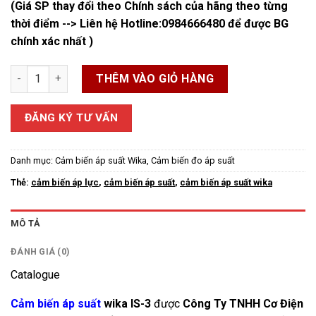
(Giá SP thay đổi theo Chính sách của hãng theo từng
thời điểm --> Liên hệ Hotline:
0984666480
để được BG
chính xác nhất )
Cảm biến áp suất chống cháy nổ WIKA IS3 số lượng
THÊM VÀO GIỎ HÀNG
ĐĂNG KÝ TƯ VẤN
Danh mục:
Cảm biến áp suất Wika
,
Cảm biến đo áp suất
Thẻ:
cảm biến áp lực
,
cảm biến áp suất
,
cảm biến áp suất wika
MÔ TẢ
ĐÁNH GIÁ (0)
Catalogue
Cảm biến áp suất
wika IS-3
được
Công Ty TNHH Cơ Điện