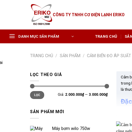
Skip
to
CÔNG TY TNHH CƠ ĐIỆN LẠNH ERIKO
content
DANH MỤC SẢN PHẨM
TRANG CHỦ
SẢ
TRANG CHỦ
/
SẢN PHẨM
/
CẢM BIẾN ĐO ÁP SUẤT
LỌC THEO GIÁ
Cảm bi
trong 
là thư
Giá
Giá
Giá:
2.000.000₫
—
3.000.000₫
LỌC
tối
tối
thiểu
đa
Đặc
SẢN PHẨM MỚI
Công 
WIKA ứ
giúp t
Máy bơm wilo 750w
động, 