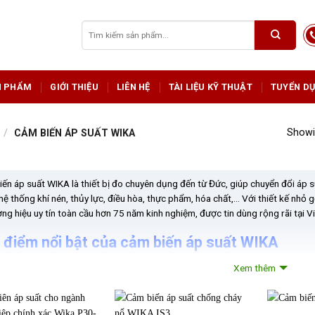
Tìm
kiếm:
N PHẨM
GIỚI THIỆU
LIÊN HỆ
TÀI LIỆU KỸ THUẬT
TUYỂN D
Showin
/
CẢM BIẾN ÁP SUẤT WIKA
ến áp suất WIKA là thiết bị đo chuyên dụng đến từ Đức, giúp chuyển đổi áp su
hệ thống khí nén, thủy lực, điều hòa, thực phẩm, hóa chất,… Với thiết kế nh
ơng hiệu uy tín toàn cầu hơn 75 năm kinh nghiệm, được tin dùng rộng rãi tại V
 điểm nổi bật của cảm biến áp suất WIKA
nghệ cảm biến hiện đại
Xem thêm
ng dụng các công nghệ tiên tiến như cảm biến màng mỏng, áp điện (piezore
hiết bị đo áp suất chính xác với sai số thấp (chỉ từ 0,25%), đồng thời hoạt độn
áp suất cao hoặc môi trường nhiều biến động. Đây là yếu tố then chốt trong