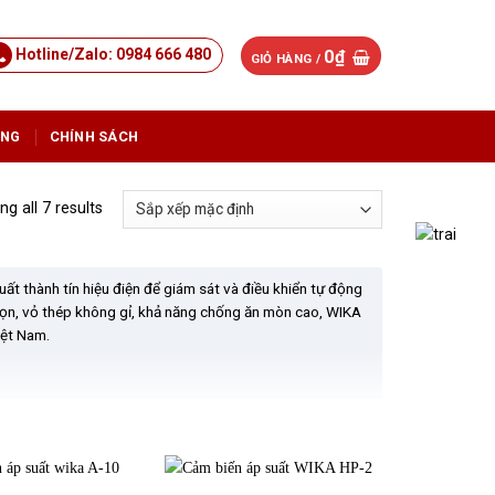
Hotline/Zalo: 0984 666 480
0
₫
GIỎ HÀNG /
ỤNG
CHÍNH SÁCH
g all 7 results
ất thành tín hiệu điện để giám sát và điều khiển tự động
ỏ gọn, vỏ thép không gỉ, khả năng chống ăn mòn cao, WIKA
iệt Nam.
sistive) và công nghệ phún xạ. Những công nghệ này
g ổn định trong thời gian dài, ngay cả khi chịu rung
 các ngành cần độ tin cậy cao như dược phẩm, hóa chất,