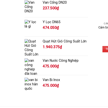
Van Cổng DN20
TIÊU 
237.500
₫
Xuất x
Dải đo
Y Lọc DN65
CẢ
Độ chí
474.050
₫
Cảm bi
Chịu n
Vật li
Quạt Hút Gió Công Suất Lớn
1.940.375
₫
Giá th
T
Màn hì
Van Nước Công Nghiệp
Độ tin
475.000
₫
Wika
Van Bi Inox
nghiệp
phổ th
475.000
₫
Xem t
Bản