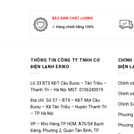
TÊN 
BẢO ĐẢM CHẤT LƯỢNG
WIKA P
✓ Hàng chính hãng 100%
WIKA 
WIKA I
THÔNG TIN CÔNG TY TNHH CƠ
CHÍNH
WIKA 
ĐIỆN LẠNH ERIKO
ĐIỆN L
WIKA E
Lô 33 BT5 KĐT Cầu Bươu – Tân Triều –
Chính sá
WIKA 
Thanh Trì – Hà Nội. MST: 0106240019
Chính sá
Địa chỉ: Số 37 – BT4 – KĐT Mới Cầu
WIKA U
Chính S
Bươu – Xã Tân Triều – Huyện Thanh Trì
– TP Hà Nội
Phương 
VP – Kho Hàng TP HCM: A75/54 Bạch
Phương 
Việc 
Đằng, Phường 2, Quận Tân Bình, TP