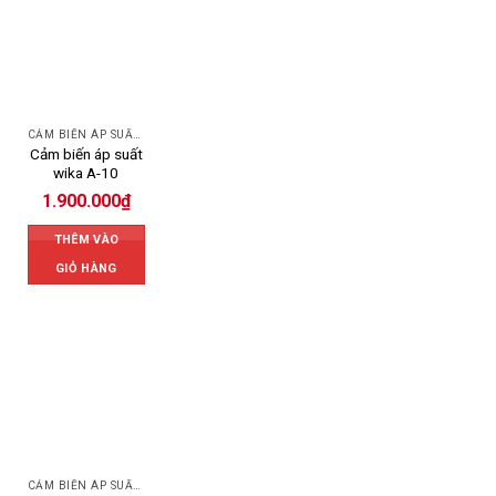
CẢM BIẾN ÁP SUẤT WIKA
Cảm biến áp suất
wika A-10
1.900.000
₫
THÊM VÀO
GIỎ HÀNG
CẢM BIẾN ÁP SUẤT WIKA