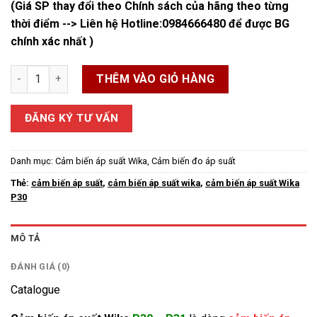
(Giá SP thay đổi theo Chính sách của hãng theo từng
thời điểm --> Liên hệ Hotline:
0984666480
để được BG
chính xác nhất )
Cảm biên áp suất cho ngành công nghiệp chính xác Wika P30-
THÊM VÀO GIỎ HÀNG
ĐĂNG KÝ TƯ VẤN
Danh mục:
Cảm biến áp suất Wika
,
Cảm biến đo áp suất
Thẻ:
cảm biến áp suất
,
cảm biến áp suất wika
,
cảm biến áp suất Wika
P30
MÔ TẢ
ĐÁNH GIÁ (0)
Catalogue