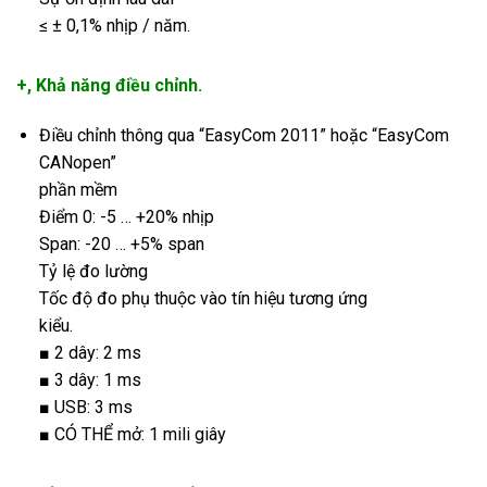
≤ ± 0,1% nhịp / năm.
+, Khả năng điều chỉnh.
Điều chỉnh thông qua “EasyCom 2011” hoặc “EasyCom
CANopen”
phần mềm
Điểm 0: -5 … +20% nhịp
Span: -20 … +5% span
Tỷ lệ đo lường
Tốc độ đo phụ thuộc vào tín hiệu tương ứng
kiểu.
■ 2 dây: 2 ms
■ 3 dây: 1 ms
■ USB: 3 ms
■ CÓ THỂ mở: 1 mili giây