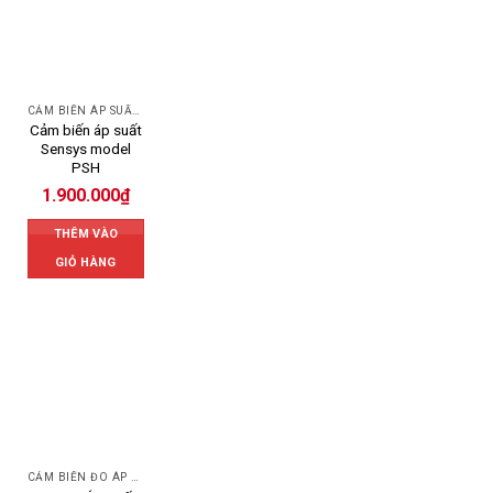
CẢM BIẾN ÁP SUẤT SENSYS
Cảm biến áp suất
Sensys model
PSH
1.900.000
₫
THÊM VÀO
GIỎ HÀNG
CẢM BIẾN ĐO ÁP SUẤT