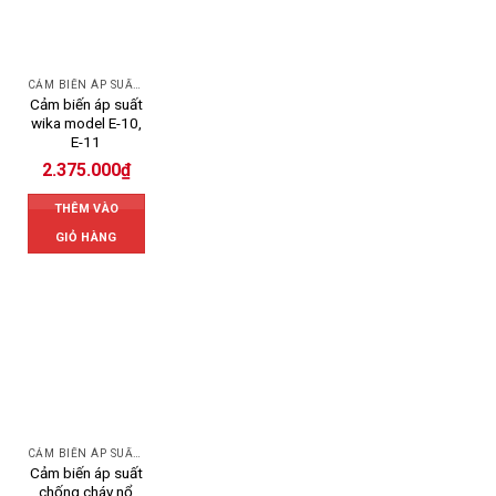
CẢM BIẾN ÁP SUẤT WIKA
Cảm biến áp suất
wika model E-10,
E-11
2.375.000
₫
THÊM VÀO
GIỎ HÀNG
CẢM BIẾN ÁP SUẤT SENSYS
Cảm biến áp suất
chống cháy nổ