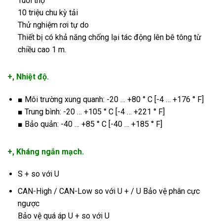
Tuổi thọ
10 triệu chu kỳ tải
Thử nghiệm rơi tự do
Thiết bị có khả năng chống lại tác động lên bê tông từ
chiều cao 1 m.
+, Nhiệt độ.
■ Môi trường xung quanh: -20 … +80 ° C [-4 … +176 ° F]
■ Trung bình: -20 … +105 ° C [-4 … +221 ° F]
■ Bảo quản: -40 … +85 ° C [-40 … +185 ° F]
+, Kháng ngắn mạch.
S + so với U
CAN-High / CAN-Low so với U + / U Bảo vệ phân cực
ngược
Bảo vệ quá áp U + so với U