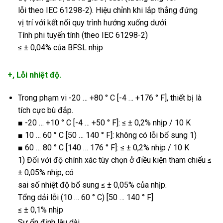
lỗi theo IEC 61298-2). Hiệu chỉnh khi lắp thẳng đứng
vị trí với kết nối quy trình hướng xuống dưới.
Tính phi tuyến tính (theo IEC 61298-2)
≤ ± 0,04% của BFSL nhịp
+, Lỗi nhiệt độ.
Trong phạm vi -20 … +80 ° C [-4 … +176 ° F], thiết bị là
tích cực bù đắp.
■ -20 … +10 ° C [-4 … +50 ° F]: ≤ ± 0,2% nhịp / 10 K
■ 10 … 60 ° C [50 … 140 ° F]: không có lỗi bổ sung 1)
■ 60 … 80 ° C [140 … 176 ° F]: ≤ ± 0,2% nhịp / 10 K
1) Đối với độ chính xác tùy chọn ở điều kiện tham chiếu ≤
± 0,05% nhịp, có
sai số nhiệt độ bổ sung ≤ ± 0,05% của nhịp.
Tổng dải lỗi (10 … 60 ° C) [50 … 140 ° F]
≤ ± 0,1% nhịp
Sự ổn định lâu dài