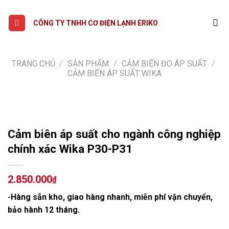
Skip
to
CÔNG TY TNHH CƠ ĐIỆN LẠNH ERIKO
content
TRANG CHỦ
/
SẢN PHẨM
/
CẢM BIẾN ĐO ÁP SUẤT
/
CẢM BIẾN ÁP SUẤT WIKA
Cảm biên áp suất cho ngành công nghiệp
chính xác Wika P30-P31
2.850.000
₫
-Hàng sẵn kho, giao hàng nhanh, miễn phí vận chuyển,
bảo hành 12 tháng.