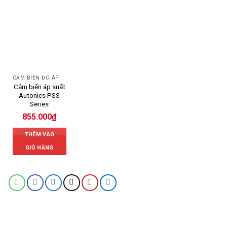
CẢM BIẾN ĐO ÁP SUẤT
Cảm biến áp suất
Autonics PSS
Series
855.000
₫
THÊM VÀO
GIỎ HÀNG