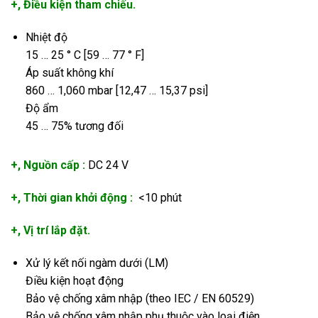
+, Điều kiện tham chiếu.
Nhiệt độ
15 … 25 ° C [59 … 77 ° F]
Áp suất không khí
860 … 1,060 mbar [12,47 … 15,37 psi]
Độ ẩm
45 … 75% tương đối
+, Nguồn cấp :
DC 24 V
+, Thời gian khởi động :
<10 phút
+, Vị trí lắp đặt.
Xử lý kết nối ngàm dưới (LM)
Điều kiện hoạt động
Bảo vệ chống xâm nhập (theo IEC / EN 60529)
Bảo vệ chống xâm nhập phụ thuộc vào loại điện