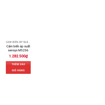
CẢM BIẾN ÁP SUẤT SENSYS
Cảm biến áp suất
sensys M5256
1.282.500
₫
THÊM VÀO
GIỎ HÀNG