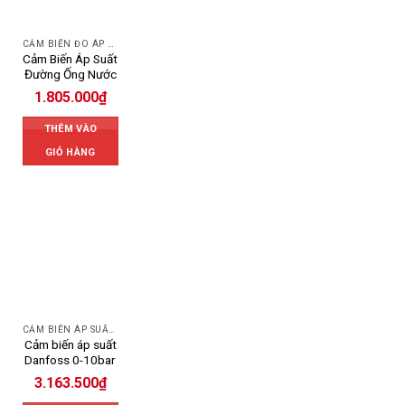
CẢM BIẾN ĐO ÁP SUẤT
Cảm Biến Áp Suất
Đường Ống Nước
1.805.000
₫
THÊM VÀO
GIỎ HÀNG
CẢM BIẾN ÁP SUẤT DANFOSS
Cảm biến áp suất
Danfoss 0-10bar
3.163.500
₫