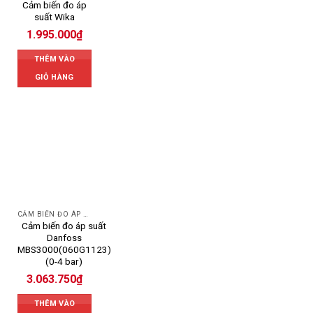
Cảm biến đo áp
suất Wika
1.995.000
₫
THÊM VÀO
GIỎ HÀNG
CẢM BIẾN ĐO ÁP SUẤT
Cảm biến đo áp suất
Danfoss
MBS3000(060G1123)
(0-4 bar)
3.063.750
₫
THÊM VÀO