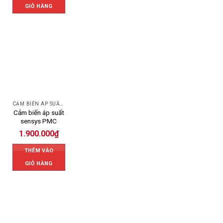
GIỎ HÀNG
CẢM BIẾN ÁP SUẤT SENSYS
Cảm biến áp suất
sensys PMC
1.900.000
₫
THÊM VÀO
GIỎ HÀNG