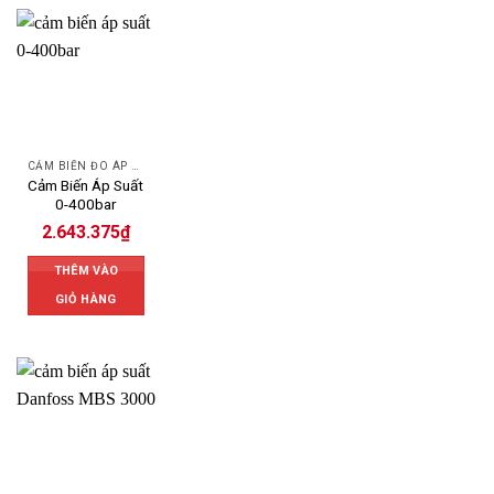
CẢM BIẾN ĐO ÁP SUẤT
Cảm Biến Áp Suất
0-400bar
2.643.375
₫
THÊM VÀO
GIỎ HÀNG