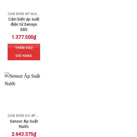
CẢM BIẾN ÁP SUẤT SENSYS
Cảm biến áp suất
điện tử Sensys
SBS
1.377.500
₫
THÊM VÀO
GIỎ HÀNG
CẢM BIẾN ĐO ÁP SUẤT
Sensor Áp Suất
Nước
2.643.375
₫