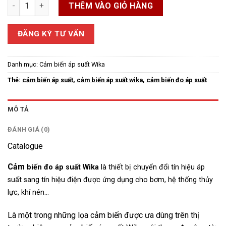
Cảm biến đo áp suất Wika số lượng
THÊM VÀO GIỎ HÀNG
ĐĂNG KÝ TƯ VẤN
Danh mục:
Cảm biến áp suất Wika
Thẻ:
cảm biến áp suất
,
cảm biến áp suất wika
,
cảm biến đo áp suất
MÔ TẢ
ĐÁNH GIÁ (0)
Catalogue
Cảm
biến đo áp suất Wika
là thiết bị chuyển đổi tín hiệu áp
suất sang tín hiệu điện được ứng dụng cho bơm, hệ thống thủy
lực, khí nén…
Là một trong những lọa cảm biến được ưa dùng trên thị