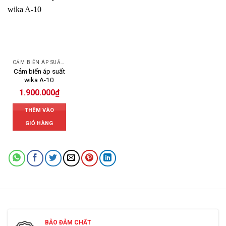
CẢM BIẾN ÁP SUẤT WIKA
Cảm biến áp suất
wika A-10
1.900.000
₫
THÊM VÀO
GIỎ HÀNG
BẢO ĐẢM CHẤT