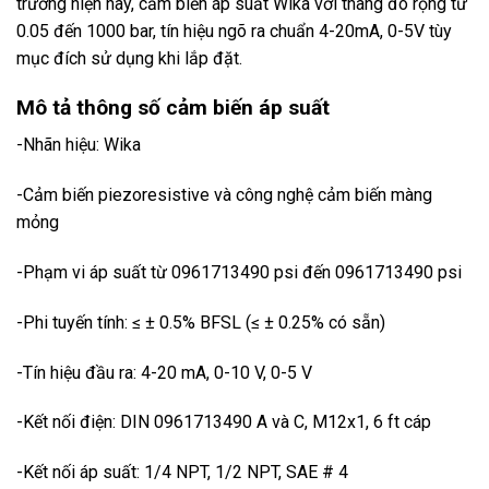
trường hiện nay, cảm biến áp suất Wika với thang đo rộng từ
0.05 đến 1000 bar, tín hiệu ngõ ra chuẩn 4-20mA, 0-5V tùy
mục đích sử dụng khi lắp đặt.
Mô tả thông số cảm biến áp suất
-Nhãn hiệu: Wika
-Cảm biến piezoresistive và công nghệ cảm biến màng
mỏng
-Phạm vi áp suất từ 0961713490 psi đến 0961713490 psi
-Phi tuyến tính: ≤ ± 0.5% BFSL (≤ ± 0.25% có sẵn)
-Tín hiệu đầu ra: 4-20 mA, 0-10 V, 0-5 V
-Kết nối điện: DIN 0961713490 A và C, M12x1, 6 ft cáp
-Kết nối áp suất: 1/4 NPT, 1/2 NPT, SAE # 4