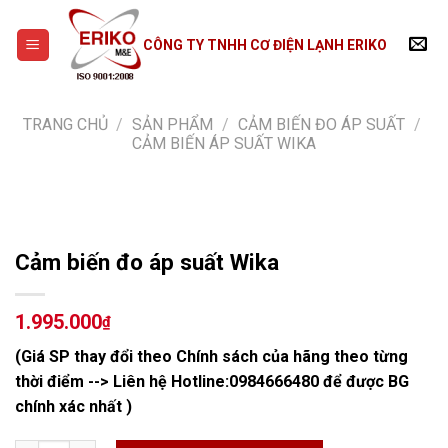
Skip
to
CÔNG TY TNHH CƠ ĐIỆN LẠNH ERIKO
content
TRANG CHỦ
/
SẢN PHẨM
/
CẢM BIẾN ĐO ÁP SUẤT
/
CẢM BIẾN ÁP SUẤT WIKA
Cảm biến đo áp suất Wika
1.995.000
₫
(Giá SP thay đổi theo Chính sách của hãng theo từng
thời điểm --> Liên hệ Hotline:
0984666480
để được BG
chính xác nhất )