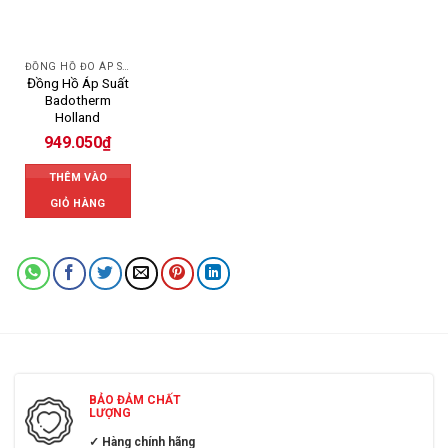
ĐỒNG HỒ ĐO ÁP SUẤT
Đồng Hồ Áp Suất
Badotherm
Holland
949.050
₫
THÊM VÀO
GIỎ HÀNG
BẢO ĐẢM CHẤT
LƯỢNG
✓ Hàng chính hãng