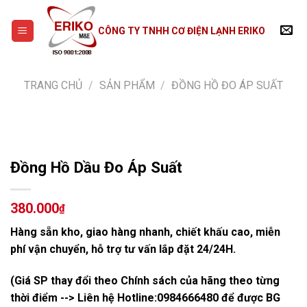
Skip
to
CÔNG TY TNHH CƠ ĐIỆN LẠNH ERIKO
content
TRANG CHỦ
/
SẢN PHẨM
/
ĐỒNG HỒ ĐO ÁP SUẤT
Đồng Hồ Dầu Đo Áp Suất
380.000
₫
Hàng sẵn kho, giao hàng nhanh, chiết khấu cao, miễn
phí vận chuyển, hỗ trợ tư vấn lắp đặt 24/24H.
(Giá SP thay đổi theo Chính sách của hãng theo từng
thời điểm --> Liên hệ Hotline:
0984666480
để được BG