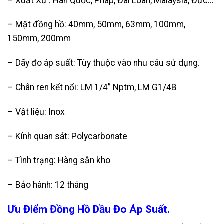
– Xuất Xứ : Hàn Quốc, Pháp, Đài Loan, Malaysia, Đức…
– Mặt đồng hồ: 40mm, 50mm, 63mm, 100mm,
150mm, 200mm
– Dãy đo áp suất: Tùy thuộc vào nhu câu sử dụng.
– Chân ren kết nối: LM 1/4” Nptm, LM G1/4B
– Vật liệu: Inox
– Kính quan sát: Polycarbonate
– Tình trạng: Hàng sẵn kho
– Bảo hành: 12 tháng
Ưu Điểm Đồng Hồ Dầu Đo Áp Suất.