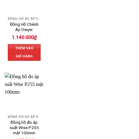
ĐỒNG HỒ ĐO ÁP SUẤT
Đồng Hồ Chênh
Áp Dwyer
1.140.000
₫
THÊM VÀO
GIỎ HÀNG
ĐỒNG HỒ ĐO ÁP SUẤT
Đồng hồ đo áp
suất Wise P255
mặt 100mm