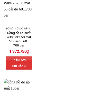
ĐỒNG HỒ ĐO ÁP SUẤT
Đồng hồ áp suất
Wika 232.50 mặt
63 dải đo 60…
700 bar
1.372.750
₫
THÊM VÀO
GIỎ HÀNG