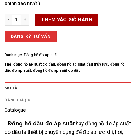
chính xác nhất )
Đồng Hồ Dầu Đo Áp Suất số lượng
THÊM VÀO GIỎ HÀNG
ĐĂNG KÝ TƯ VẤN
Danh mục:
Đồng hồ đo áp suất
Thẻ:
đồng hồ áp suất có dầu
,
đồng hồ áp suất dầu thủy lực
,
đồng hồ
dầu đo áp suất
,
đồng hồ đo áp suất có dầu
MÔ TẢ
ĐÁNH GIÁ (0)
Catalogue
Đồng hồ dầu đo áp suất
hay đồng hồ đo áp suất
có dầu là thiết bị chuyên dụng để đo áp lực khí, hơi,