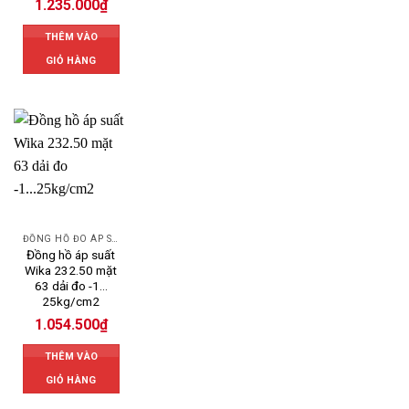
1.235.000
₫
THÊM VÀO
GIỎ HÀNG
ĐỒNG HỒ ĐO ÁP SUẤT
Đồng hồ áp suất
Wika 232.50 mặt
63 dải đo -1…
25kg/cm2
1.054.500
₫
THÊM VÀO
GIỎ HÀNG