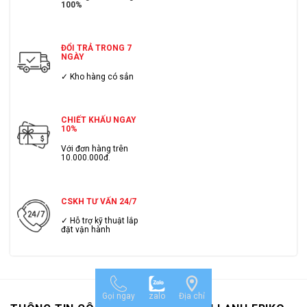
100%
ĐỔI TRẢ TRONG 7
NGÀY
✓ Kho hàng có sẳn
CHIẾT KHẤU NGAY
10%
Với đơn hàng trên
10.000.000đ.
CSKH TƯ VẤN 24/7
✓ Hỗ trợ kỹ thuật lắp
đặt vận hành
Gọi ngay
zalo
Địa chỉ