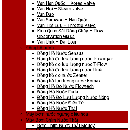
Van Hàn Quốc – Korea Valve
Van Hơi – Steam valve
Van Dao
Van Samwoo – Hàn Quốc
Van Tiết Lưu – Throttle Valve
Kính Quan Sát Dòng Chảy – Flow
Observation Glass
Van Unik – Đài Loan
Đồng hồ nước
Đồng Hồ Nước Sensus
Đồng hồ đo lưu lượng nước Powogaz
Đồng hồ đo lưu lượng nước T-Flow
Đồng hồ đo lưu lượng nước Unik
Đồng hồ đo nước Zenner
Đồng hồ lưu lượng nước Komax
Đồng Hồ Đo Nước Flowtech
Đồng Hồ Nước Fuda
Đồng Hồ Đo Lưu Lượng Nước Nóng
Đồng Hồ Nước Điện Tử
Đồng Hồ Nước Thải
Máy bơm nước ngưng điều hòa
Máy Bơm Chìm Nước Thải
Bơm Chìm Nước Thải Meudy