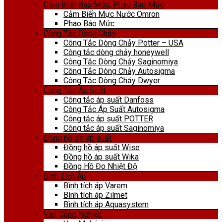
Cảm Biến Báo Mức, Phao Báo Mức
Cảm Biến Mực Nước Omron
Phao Báo Mức
Công Tắc Dòng Chảy
Công Tắc Dòng Chảy Potter – USA
Công tắc dòng chảy honeywell
Công Tắc Dòng Chảy Saginomiya
Công Tắc Dòng Chảy Autosigma
Công Tắc Dòng Chảy Dwyer
Công Tắc Áp Suất
Công tắc áp suất Danfoss
Công Tắc Áp Suất Autosigma
Công tắc áp suất POTTER
Công tắc áp suất Saginomiya
Đồng hồ đo áp suất
Đồng hồ áp suất Wise
Đồng hồ áp suất Wika
Đồng Hồ Đo Nhiệt Độ
Bình Tích Áp
Bình tích áp Varem
Bình tích áp Zilmet
Bình tích áp Aquasystem
Van Công Nghiệp