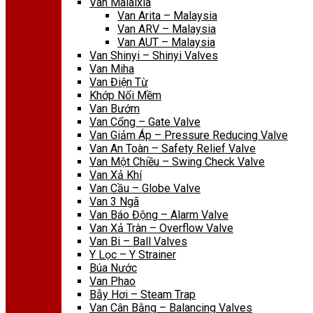
Van Malaixia
Van Arita – Malaysia
Van ARV – Malaysia
Van AUT – Malaysia
Van Shinyi – Shinyi Valves
Van Miha
Van Điện Từ
Khớp Nối Mềm
Van Bướm
Van Cổng – Gate Valve
Van Giảm Áp – Pressure Reducing Valve
Van An Toàn – Safety Relief Valve
Van Một Chiều – Swing Check Valve
Van Xả Khí
Van Cầu – Globe Valve
Van 3 Ngã
Van Báo Động – Alarm Valve
Van Xả Tràn – Overflow Valve
Van Bi – Ball Valves
Y Lọc – Y Strainer
Búa Nước
Van Phao
Bẫy Hơi – Steam Trap
Van Cân Bằng – Balancing Valves