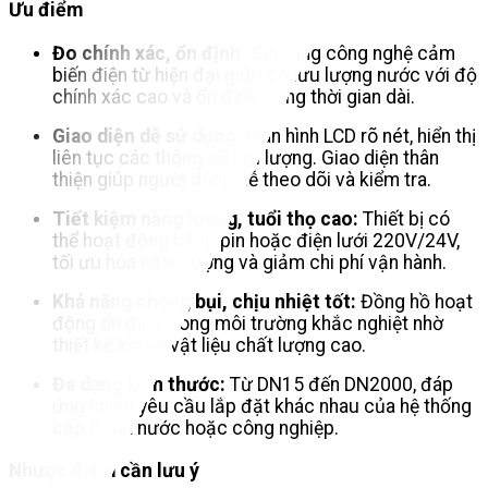
Ưu điểm
Đo chính xác, ổn định:
Sử dụng công nghệ cảm
biến điện từ hiện đại giúp đo lưu lượng nước với độ
chính xác cao và ổn định trong thời gian dài.
Giao diện dễ sử dụng:
Màn hình LCD rõ nét, hiển thị
liên tục các thông số lưu lượng. Giao diện thân
thiện giúp người dùng dễ theo dõi và kiểm tra.
Tiết kiệm năng lượng, tuổi thọ cao:
Thiết bị có
thể hoạt động bằng pin hoặc điện lưới 220V/24V,
tối ưu hóa năng lượng và giảm chi phí vận hành.
Khả năng chống bụi, chịu nhiệt tốt:
Đồng hồ hoạt
động ổn định trong môi trường khắc nghiệt nhờ
thiết kế kín và vật liệu chất lượng cao.
Đa dạng kích thước:
Từ DN15 đến DN2000, đáp
ứng nhiều yêu cầu lắp đặt khác nhau của hệ thống
cấp thoát nước hoặc công nghiệp.
Nhược điểm cần lưu ý