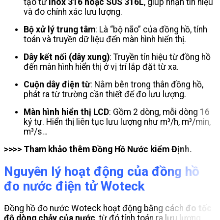
tạo từ
inox 316 hoặc SUS 316L
, giúp nhận tín hiệu
và đo chính xác lưu lượng.
Bộ xử lý trung tâm
: Là “bộ não” của đồng hồ, tính
toán và truyền dữ liệu đến màn hình hiển thị.
Dây kết nối (dây xung)
: Truyền tín hiệu từ đồng hồ
đến màn hình hiển thị ở vị trí lắp đặt từ xa.
Cuộn dây điện từ
: Nằm bên trong thân đồng hồ,
phát ra từ trường cần thiết để đo lưu lượng.
Màn hình hiển thị LCD
: Gồm 2 dòng, mỗi dòng 16
ký tự. Hiển thị liên tục lưu lượng như m³/h, m³/min,
m³/s…
>>>> Tham khảo thêm Đồng Hồ Nước kiểm Định.
Nguyên lý hoạt động của đồng hồ
đo nước điện tử Woteck
Đồng hồ đo nước Woteck hoạt động bằng cách
đo tốc
độ dòng chảy của nước
, từ đó tính toán ra lưu lượng.