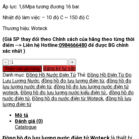
Áp lực: 1,6Mpa tương đương 16 bar.
Nhiệt độ làm việc: – 10 độ C ~ 150 độ C
Thương hiệu: Woteck
(Giá SP thay đổi theo Chính sách của hãng theo từng thời
điểm --> Liên hệ Hotline:
0984666480
để được BG chính
xác nhất )
Đồng
Hồ
Đăng ký tư vấn
Thêm vào giỏ hàng
Đo
Danh mục:
Đồng Hồ Nước Điện Tử
Thẻ:
Đồng Hồ Điện Từ Đo
Nước
Lưu Lượng Nước
,
đồng hồ đo lưu lượng điện từ
,
đồng hồ đo
Điện
lưu lượng nước điện từ
,
đồng hồ đo lưu lượng nước điện tử
Tử
woteck
,
Đồng hồ đo lưu lượng nước kiểu điện tử.
,
đồng hồ đo
Woteck
nước điện tử
,
Đồng hồ đo nước điện từ Woteck
,
đồng hồ lưu
số
lượng điện từ
lượng
Mô tả
Đánh giá (0)
Catalogue
Đồng hồ đo lưu lượng nước điện tử Woteck
là thiết bị