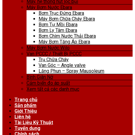
Máy, hệ thống hút lọc bụi
Máy Bơm Nước Ebara
Bơm Trục Đứng Ebara
Máy Bơm Chữa Cháy Ebara
Bơm Tự Mồi Ebara
Bơm Ly Tâm Ebara
Bơm Chìm Nước Thải Ebara
Máy Bơm Tăng Áp Ebara
Máy Bơm Nước Wilo
Van PCCC / Thiết Bị PCCC
Trụ Chữa Cháy
Van Góc – Angle valve
Lăng Phun – Spray Mausoleum
Bình Giãn Nở
Cảm biến đo áp suất
Xem tất cả các danh mục
Trang chủ
Sản phẩm
Giới Thiệu
Liên hệ
Tài Liệu Kỹ Thuật
Tuyển dụng
Chính sách