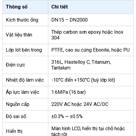
Thông số
Chi tiết
Kích thước ống
DN15 – DN2000
Thép carbon sơn epoxy hoặc Inox
Vật liệu thân
304
Lớp lót bên trong
PTFE, cao su cứng Ebonite, hoặc PU
316L, Hastelloy C, Titanium,
Điện cực
Tantalum
Nhiệt độ làm việc
-10°C đến +150°C (tuỳ lớp lót)
Áp lực làm việc
1.6MPa (16 bar)
Nguồn cấp
220V AC hoặc 24V AC/DC
Độ sai số
±0.3% ~ ±0.5%
Màn hình LCD, hiển thị tại chỗ hoặc
Hiển thị
tách rời