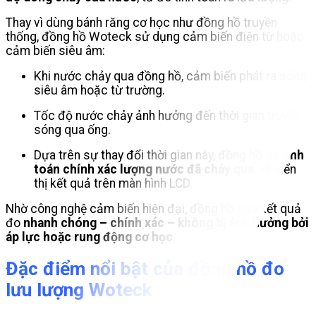
Thay vì dùng bánh răng cơ học như đồng hồ truyền
thống, đồng hồ Woteck sử dụng cảm biến điện từ hoặc
cảm biến siêu âm:
Khi nước chảy qua đồng hồ, cảm biến phát ra sóng
siêu âm hoặc từ trường.
Tốc độ nước chảy ảnh hưởng đến thời gian truyền
sóng qua ống.
Dựa trên sự thay đổi thời gian này, đồng hồ sẽ
tính
toán chính xác lượng nước đã chảy qua
, và hiển
thị kết quả trên màn hình LCD.
Nhờ công nghệ cảm biến hiện đại, đồng hồ cho kết quả
đo
nhanh chóng – chính xác – không bị ảnh hưởng bởi
áp lực hoặc rung động cơ học
.
Đặc điểm nổi bật của đồng hồ đo
lưu lượng Woteck