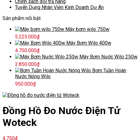
Chính sách đổi trả hàng
Tuyển Dụng Nhân Viên Kinh Doanh Dự Án
Sản phẩm nổi bật
Máy bơm wilo 750w
5.225.000
₫
Máy Bơm Wilo 400w
4.750.000
₫
Máy Bơm Nước Wilo 250w
2.850.000
₫
Bơm Tuần Hoàn
Nước Nóng Wilo
950.000
₫
Đồng Hồ Đo Nước Điện Tử
Woteck
4.750
₫