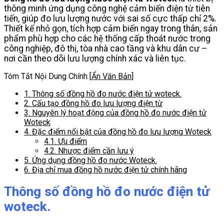
thông minh ứng dụng công nghệ cảm biến điện từ tiên
tiến, giúp đo lưu lượng nước với sai số cực thấp chỉ 2%.
Thiết kế nhỏ gọn, tích hợp cảm biến ngay trong thân, sản
phẩm phù hợp cho các hệ thống cấp thoát nước trong
công nghiệp, đô thị, tòa nhà cao tầng và khu dân cư –
nơi cần theo dõi lưu lượng chính xác và liên tục.
Tóm Tắt Nội Dung Chính
[
Ẩn Văn Bản
]
1.
Thông số đồng hồ đo nước điện tử woteck.
2.
Cấu tạo đồng hồ đo lưu lượng điện từ
3.
Nguyên lý hoạt động của đồng hồ đo nước điện tử
Woteck
4.
Đặc điểm nổi bật của đồng hồ đo lưu lượng Woteck
4.1.
Ưu điểm
4.2.
Nhược điểm cần lưu ý
5.
Ứng dụng đồng hồ đo nước Woteck.
6.
Địa chỉ mua đồng hồ nước điện tử chính hãng
Thông số đồng hồ đo nước điện tử
woteck.