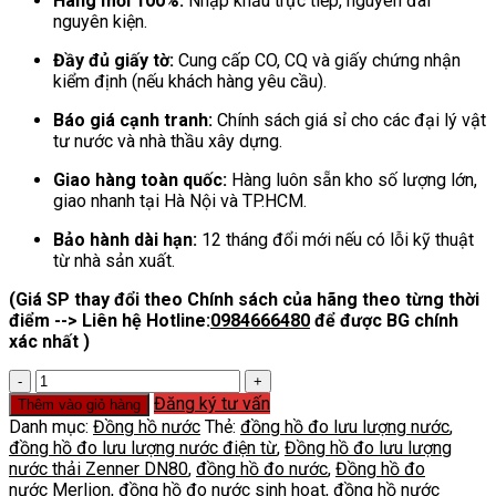
Hàng mới 100%:
Nhập khẩu trực tiếp, nguyên đai
nguyên kiện.
Đầy đủ giấy tờ:
Cung cấp CO, CQ và giấy chứng nhận
kiểm định (nếu khách hàng yêu cầu).
Báo giá cạnh tranh:
Chính sách giá sỉ cho các đại lý vật
tư nước và nhà thầu xây dựng.
Giao hàng toàn quốc:
Hàng luôn sẵn kho số lượng lớn,
giao nhanh tại Hà Nội và TP.HCM.
Bảo hành dài hạn:
12 tháng đổi mới nếu có lỗi kỹ thuật
từ nhà sản xuất.
(Giá SP thay đổi theo Chính sách của hãng theo từng thời
điểm --> Liên hệ Hotline:
0984666480
để được BG chính
xác nhất )
Đồng
hồ
Đăng ký tư vấn
Thêm vào giỏ hàng
đo
Danh mục:
Đồng hồ nước
Thẻ:
đồng hồ đo lưu lượng nước
,
nước Merlion
đồng hồ đo lưu lượng nước điện từ
,
Đồng hồ đo lưu lượng
số
nước thải Zenner DN80
,
đồng hồ đo nước
,
Đồng hồ đo
lượng
nước Merlion
,
đồng hồ đo nước sinh hoạt
,
đồng hồ nước