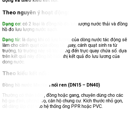
động và theo kiểu kết nối.
Theo nguyên ý hoạt động
:
Dạng cơ:
có 2 loại là đồng hồ đo lưu lượng nước thải và đồng
hồ đo lưu lượng nước sạch.
Dạng từ:
là dạng khi có lưu lượng của dòng nước tác động sẽ
làm cho cánh quạt của dồng hồ quay, cánh quạt sinh ra từ
trường, từ trường này sẽ tác đông đến trực quay chứa số. dựa
trên kết quả này đồng hồ hiển thị kết quả đo lưu lương của
dong nước.
Theo kiểu kết nối
:
Đồng hồ nước Merlion nối ren (DN15 – DN40)
Thường có thân bằng đồng hoặc gang, chuyên dùng cho các
hộ gia đình, phòng trọ, căn hộ chung cư. Kích thước nhỏ gọn,
dễ dàng lắp đặt vào hệ thống ống PPR hoặc PVC.