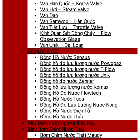
Van Hàn Quốc – Korea Valve
Van Hơi – Steam valve
Van Dao
Van Samwoo – Hàn Quốc
Van Tiết Lưu – Throttle Valve
Kính Quan Sát Dòng Chảy – Flow
Observation Glass
Van Unik – Đài Loan
Đồng hồ nước
Đồng Hồ Nước Sensus
Đồng hồ đo lưu lượng nước Powogaz
Đồng hồ đo lưu lượng nước T-Flow
Đồng hồ đo lưu lượng nước Unik
Đồng hồ đo nước Zenner
Đồng hồ lưu lượng nước Komax
Đồng Hồ Đo Nước Flowtech
Đồng Hồ Nước Fuda
Đồng Hồ Đo Lưu Lượng Nước Nóng
Đồng Hồ Nước Điện Tử
Đồng Hồ Nước Thải
Máy bơm nước ngưng điều hòa
Máy Bơm Chìm Nước Thải
Bơm Chìm Nước Thải Meudy