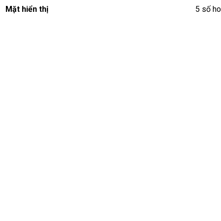
Mặt hiển thị
5 số ho