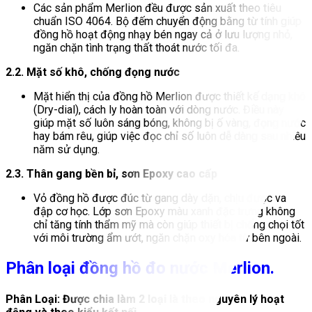
Các sản phẩm Merlion đều được sản xuất theo tiêu
chuẩn ISO 4064. Bộ đếm chuyển động bằng từ tính giúp
đồng hồ hoạt động nhạy bén ngay cả ở lưu lượng nhỏ,
ngăn chặn tình trạng thất thoát nước tối đa.
2.2. Mặt số khô, chống đọng nước
Mặt hiển thị của đồng hồ Merlion được thiết kế dạng khô
(Dry-dial), cách ly hoàn toàn với dòng nước. Điều này
giúp mặt số luôn sáng bóng, không bị ố vàng, đọng nước
hay bám rêu, giúp việc đọc chỉ số luôn dễ dàng sau nhiều
năm sử dụng.
2.3. Thân gang bền bỉ, sơn Epoxy cao cấp
Vỏ đồng hồ được đúc từ gang dày dặn, chịu được va
đập cơ học. Lớp sơn Epoxy màu xanh đặc trưng không
chỉ tăng tính thẩm mỹ mà còn giúp thiết bị chống chọi tốt
với môi trường ẩm ướt, ngăn chặn oxy hóa từ bên ngoài.
Phân loại
đồng hồ đo nước Merlion.
Phân Loại:
Được chia làm 2 loại là theo nguyên lý hoạt