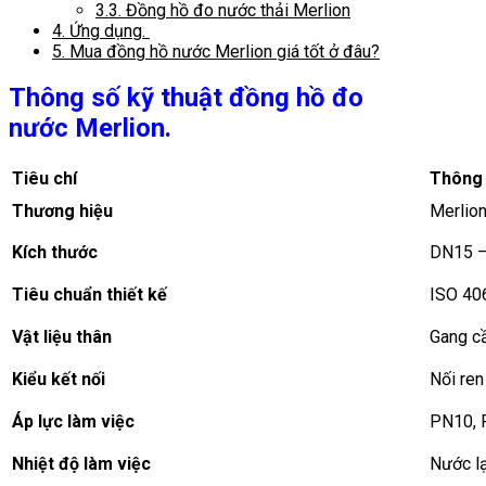
3.3.
Đồng hồ đo nước thải Merlion
4.
Ứng dụng.
5.
Mua đồng hồ nước Merlion giá tốt ở đâu?
Thông số kỹ thuật đồng hồ đo
nước Merlion.
Tiêu chí
Thông 
Thương hiệu
Merlion
Kích thước
DN15 
Tiêu chuẩn thiết kế
ISO 406
Vật liệu thân
Gang c
Kiểu kết nối
Nối re
Áp lực làm việc
PN10,
Nhiệt độ làm việc
Nước lạ