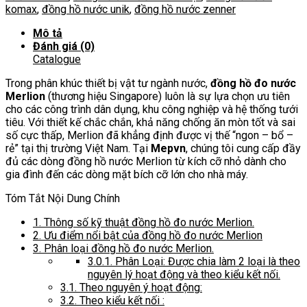
komax
,
đồng hồ nước unik
,
đồng hồ nước zenner
Mô tả
Đánh giá (0)
Catalogue
Trong phân khúc thiết bị vật tư ngành nước,
đồng hồ đo nước
Merlion
(thương hiệu Singapore) luôn là sự lựa chọn ưu tiên
cho các công trình dân dụng, khu công nghiệp và hệ thống tưới
tiêu. Với thiết kế chắc chắn, khả năng chống ăn mòn tốt và sai
số cực thấp, Merlion đã khẳng định được vị thế “ngon – bổ –
rẻ” tại thị trường Việt Nam. Tại
Mepvn
, chúng tôi cung cấp đầy
đủ các dòng đồng hồ nước Merlion từ kích cỡ nhỏ dành cho
gia đình đến các dòng mặt bích cỡ lớn cho nhà máy.
Tóm Tắt Nội Dung Chính
1.
Thông số kỹ thuật đồng hồ đo nước Merlion.
2.
Ưu điểm nổi bật của đồng hồ đo nước Merlion
3.
Phân loại đồng hồ đo nước Merlion.
3.0.1.
Phân Loại: Được chia làm 2 loại là theo
nguyên lý hoạt động và theo kiểu kết nối.
3.1.
Theo nguyên ý hoạt động:
3.2.
Theo kiểu kết nối :