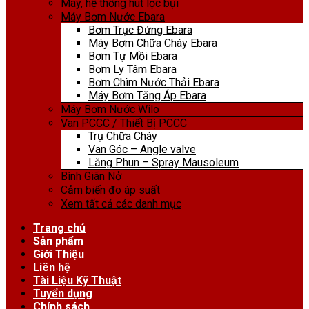
Máy, hệ thống hút lọc bụi
Máy Bơm Nước Ebara
Bơm Trục Đứng Ebara
Máy Bơm Chữa Cháy Ebara
Bơm Tự Mồi Ebara
Bơm Ly Tâm Ebara
Bơm Chìm Nước Thải Ebara
Máy Bơm Tăng Áp Ebara
Máy Bơm Nước Wilo
Van PCCC / Thiết Bị PCCC
Trụ Chữa Cháy
Van Góc – Angle valve
Lăng Phun – Spray Mausoleum
Bình Giãn Nở
Cảm biến đo áp suất
Xem tất cả các danh mục
Trang chủ
Sản phẩm
Giới Thiệu
Liên hệ
Tài Liệu Kỹ Thuật
Tuyển dụng
Chính sách