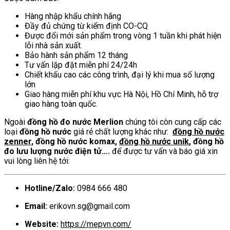
Hàng nhập khẩu chính hãng
Đầy đủ chứng từ kiểm định CO-CQ
Được đổi mới sản phẩm trong vòng 1 tuần khi phát hiện
lỗi nhà sản xuất.
Bảo hành sản phẩm 12 tháng
Tư vấn lặp đặt miễn phí 24/24h
Chiết khấu cao các công trình, đại lý khi mua số lượng
lớn
Giao hàng miễn phí khu vực Hà Nội, Hồ Chí Minh, hỗ trợ
giao hàng toàn quốc.
Ngoài
đồng hồ đo nước Merlion
chúng tôi còn cung cấp các
loại
đồng hồ nước
giá rẻ chất lượng khác như:
đồng hồ nước
zenner,
đồng hồ nước komax,
đồng hồ nước unik
, đồng hồ
đo lưu lượng nước điện tử….
để được tư vấn và báo giá xin
vui lòng liên hệ tới:
Hotline/Zalo:
0984 666 480
Email:
erikovn.sg@gmail.com
Website:
https://mepvn.com/