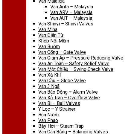
Van Malaixia
Van Arita – Malaysia
Van ARV – Malaysia
Van AUT – Malaysia
Van Shinyi – Shinyi Valves
Van Miha
Van Điện Từ
Khớp Nối Mềm
Van Bướm
Van Cổng – Gate Valve
Van Giảm Áp – Pressure Reducing Valve
Van An Toàn – Safety Relief Valve
Van Một Chiều – Swing Check Valve
Van Xả Khí
Van Cầu – Globe Valve
Van 3 Ngã
Van Báo Động – Alarm Valve
Van Xả Tràn – Overflow Valve
Van Bi – Ball Valves
Y Lọc – Y Strainer
Búa Nước
Van Phao
Bẫy Hơi – Steam Trap
Van Cân Bằng – Balancing Valves