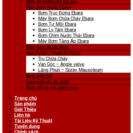
Máy, hệ thống hút lọc bụi
Máy Bơm Nước Ebara
Bơm Trục Đứng Ebara
Máy Bơm Chữa Cháy Ebara
Bơm Tự Mồi Ebara
Bơm Ly Tâm Ebara
Bơm Chìm Nước Thải Ebara
Máy Bơm Tăng Áp Ebara
Máy Bơm Nước Wilo
Van PCCC / Thiết Bị PCCC
Trụ Chữa Cháy
Van Góc – Angle valve
Lăng Phun – Spray Mausoleum
Bình Giãn Nở
Cảm biến đo áp suất
Xem tất cả các danh mục
Trang chủ
Sản phẩm
Giới Thiệu
Liên hệ
Tài Liệu Kỹ Thuật
Tuyển dụng
Chính sách