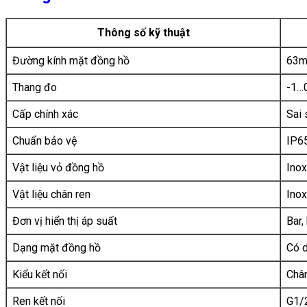
Thông số kỹ thuật
Đường kính mặt đồng hồ
63m
Thang đo
-1…0
Cấp chính xác
Sai
Chuẩn bảo vệ
IP65
Vật liệu vỏ đồng hồ
Ino
Vật liệu chân ren
Ino
Đơn vị hiển thị áp suất
Bar,
Dạng mặt đồng hồ
Có 
Kiểu kết nối
Chân
Ren kết nối
G1/2