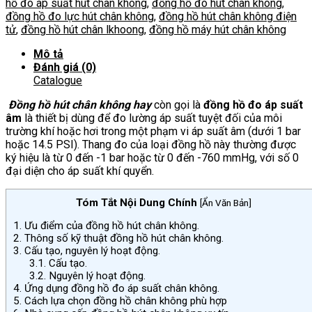
hồ đo áp suất hút chân không
,
đồng hồ đo hút chân không
,
số
đồng hồ đo lực hút chân không
,
đồng hồ hút chân không điện
lượng
tử
,
đồng hồ hút chân lkhoong
,
đồng hồ máy hút chân không
Mô tả
Đánh giá (0)
Catalogue
Đồng hồ hút chân không hay
còn gọi là
đồng hồ đo áp suất
âm
là thiết bị dùng để đo lường áp suất tuyệt đối của môi
trường khí hoặc hơi trong một phạm vi áp suất âm (dưới 1 bar
hoặc 14.5 PSI). Thang đo của loại đồng hồ này thường được
ký hiệu là từ 0 đến -1 bar hoặc từ 0 đến -760 mmHg, với số 0
đại diện cho áp suất khí quyển.
Tóm Tắt Nội Dung Chính
[
Ẩn Văn Bản
]
1.
Ưu điểm của đồng hồ hút chân không.
2.
Thông số kỹ thuật đồng hồ hút chân không.
3.
Cấu tạo, nguyên lý hoạt động.
3.1.
Cấu tạo.
3.2.
Nguyên lý hoạt động.
4.
Ứng dụng đồng hồ đo áp suất chân không.
5.
Cách lựa chọn đồng hồ chân không phù hợp