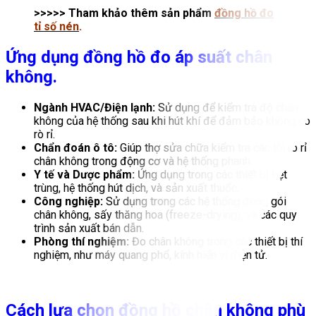
>>>>> Tham khảo thêm sản phẩm
đồng hồ đo
tỉ số nén
.
Ứng dụng đồng hồ đo áp suất chân
không.
Ngành HVAC/Điện lạnh:
Sử dụng để kiểm tra độ chân
không của hệ thống sau khi hút khí để đảm bảo không có
rò rỉ.
Chẩn đoán ô tô:
Giúp thợ sửa chữa kiểm tra các lỗi rò rỉ
chân không trong động cơ và hệ thống phanh.
Y tế và Dược phẩm:
Ứng dụng trong các thiết bị tiệt
trùng, hệ thống hút dịch, và sản xuất thuốc.
Công nghiệp:
Sử dụng trong các hệ thống đóng gói
chân không, sấy thăng hoa (freeze-drying), và các quy
trình sản xuất bán dẫn.
Phòng thí nghiệm:
Đo chân không trong các thiết bị thí
nghiệm, như máy quang phổ, kính hiển vi điện tử.
Cách lựa chọn đồng hồ chân không phù