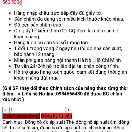
560.500
₫
Hàng nhập khẩu trực tiếp đầy đủ giấy tờ.
Sản phẩm đa dạng với nhiều kích thước khác nhau.
Độ bền sản phẩm cao.
Có giấy tờ kiểm định CO-CQ đem lại niềm tin nơi
khách hàng.
Hàng luôn có sẵn với số lượng lớn.
1 đổi 1 trong vòng 7 ngày nếu lỗi do nhà sản xuất,
bảo hành 12 tháng
Miễn phí giao hàng nội thành Hà Nội, Hồ Chí Minh.
Tư vấn 24/24h,hỗ trợ lắp đặt tại chân công trình.
Hỗ trợ giao hàng toàn quốc, cam kết đúng thời gian
khách hàng đặt mua.
(Giá SP thay đổi theo Chính sách của hãng theo từng thời
điểm --> Liên hệ Hotline:
0984666480
để được BG chính
xác nhất )
Đồng
Hồ
Đăng ký tư vấn
Thêm vào giỏ hàng
Hút
Danh mục:
Đồng hồ đo áp suất
Thẻ:
đồng hồ áp suất âm
,
đồng
Chân
hồ đo áp suất âm
,
đồng hồ đo áp suất âm chân không
,
đồng
Không