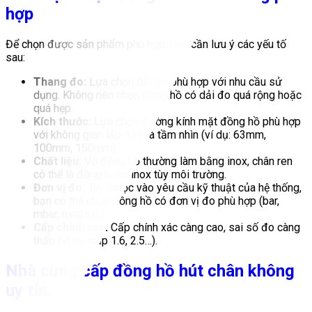
hợp
Để chọn được sản phẩm phù hợp, bạn cần lưu ý các yếu tố
sau:
Thang đo:
Lựa chọn dải đo phù hợp với nhu cầu sử
dụng. Không nên chọn đồng hồ có dải đo quá rộng hoặc
quá hẹp.
Kích thước:
Lựa chọn đường kính mặt đồng hồ phù hợp
với không gian lắp đặt và tầm nhìn (ví dụ: 63mm,
100mm, 150mm).
Chất liệu:
Vỏ đồng hồ thường làm bằng inox, chân ren
có thể là đồng hoặc inox tùy môi trường.
Đơn vị đo:
Tùy thuộc vào yêu cầu kỹ thuật của hệ thống,
bạn có thể chọn đồng hồ có đơn vị đo phù hợp (bar,
mbar, mmHg…).
Cấp chính xác:
Cấp chính xác càng cao, sai số đo càng
thấp (ví dụ: cấp 1.6, 2.5…).
Nhà cung cấp đồng hồ hút chân không
uy tín.