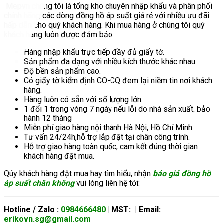
Mepvn chúng tôi là tổng kho chuyên nhập khẩu và phân phối
chính hãng các dòng
đồng hồ áp suất
giá rẻ với nhiều ưu đãi
hấp dẫn cho quý khách hàng. Khi mua hàng ở chúng tôi quý
khách hàng luôn được đảm bảo.
Hàng nhập khẩu trực tiếp đầy đủ giấy tờ.
Sản phẩm đa dạng với nhiều kích thước khác nhau.
Độ bền sản phẩm cao.
Có giấy tờ kiểm định CO-CQ đem lại niềm tin nơi khách
hàng.
Hàng luôn có sẵn với số lượng lớn.
1 đổi 1 trong vòng 7 ngày nếu lỗi do nhà sản xuất, bảo
hành 12 tháng
Miễn phí giao hàng nội thành Hà Nội, Hồ Chí Minh.
Tư vấn 24/24h,hỗ trợ lắp đặt tại chân công trình.
Hỗ trợ giao hàng toàn quốc, cam kết đúng thời gian
khách hàng đặt mua.
Qúy khách hàng đặt mua hay tìm hiểu, nhận
báo giá đồng hồ
áp suất chân không
vui lòng liên hệ tới:
Hotline / Zalo :
0984666480
| MST: | Email:
erikovn.sg@gmail.com