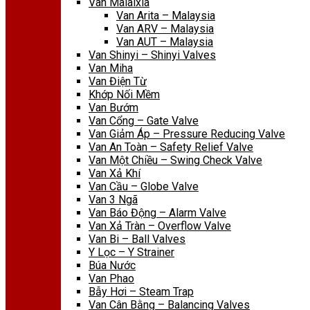
Van Malaixia
Van Arita – Malaysia
Van ARV – Malaysia
Van AUT – Malaysia
Van Shinyi – Shinyi Valves
Van Miha
Van Điện Từ
Khớp Nối Mềm
Van Bướm
Van Cổng – Gate Valve
Van Giảm Áp – Pressure Reducing Valve
Van An Toàn – Safety Relief Valve
Van Một Chiều – Swing Check Valve
Van Xả Khí
Van Cầu – Globe Valve
Van 3 Ngã
Van Báo Động – Alarm Valve
Van Xả Tràn – Overflow Valve
Van Bi – Ball Valves
Y Lọc – Y Strainer
Búa Nước
Van Phao
Bẫy Hơi – Steam Trap
Van Cân Bằng – Balancing Valves