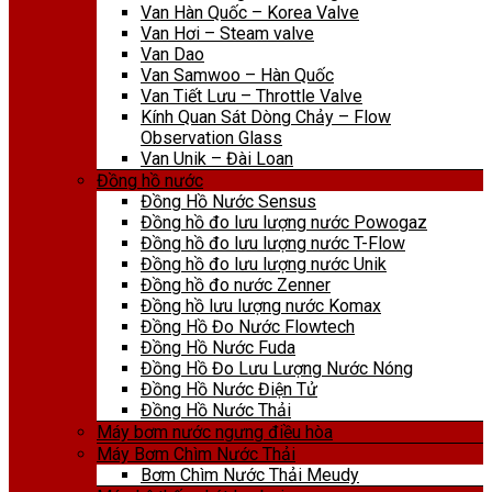
Van Hàn Quốc – Korea Valve
Van Hơi – Steam valve
Van Dao
Van Samwoo – Hàn Quốc
Van Tiết Lưu – Throttle Valve
Kính Quan Sát Dòng Chảy – Flow
Observation Glass
Van Unik – Đài Loan
Đồng hồ nước
Đồng Hồ Nước Sensus
Đồng hồ đo lưu lượng nước Powogaz
Đồng hồ đo lưu lượng nước T-Flow
Đồng hồ đo lưu lượng nước Unik
Đồng hồ đo nước Zenner
Đồng hồ lưu lượng nước Komax
Đồng Hồ Đo Nước Flowtech
Đồng Hồ Nước Fuda
Đồng Hồ Đo Lưu Lượng Nước Nóng
Đồng Hồ Nước Điện Tử
Đồng Hồ Nước Thải
Máy bơm nước ngưng điều hòa
Máy Bơm Chìm Nước Thải
Bơm Chìm Nước Thải Meudy