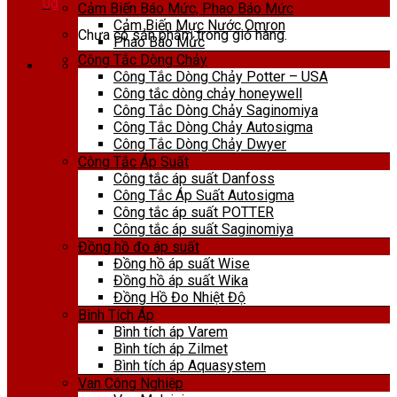
0
₫
Cảm Biến Báo Mức, Phao Báo Mức
Cảm Biến Mực Nước Omron
Chưa có sản phẩm trong giỏ hàng.
Phao Báo Mức
Công Tắc Dòng Chảy
Công Tắc Dòng Chảy Potter – USA
Công tắc dòng chảy honeywell
Công Tắc Dòng Chảy Saginomiya
Công Tắc Dòng Chảy Autosigma
Công Tắc Dòng Chảy Dwyer
Công Tắc Áp Suất
Công tắc áp suất Danfoss
Công Tắc Áp Suất Autosigma
Công tắc áp suất POTTER
Công tắc áp suất Saginomiya
Đồng hồ đo áp suất
Đồng hồ áp suất Wise
Đồng hồ áp suất Wika
Đồng Hồ Đo Nhiệt Độ
Bình Tích Áp
Bình tích áp Varem
Bình tích áp Zilmet
Bình tích áp Aquasystem
Van Công Nghiệp