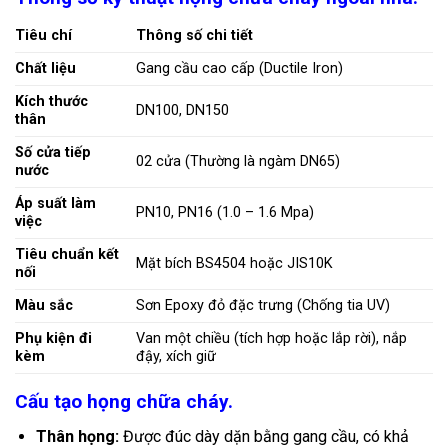
Tiêu chí
Thông số chi tiết
Chất liệu
Gang cầu cao cấp (Ductile Iron)
Kích thước
DN100, DN150
thân
Số cửa tiếp
02 cửa (Thường là ngàm DN65)
nước
Áp suất làm
PN10, PN16 (1.0 – 1.6 Mpa)
việc
Tiêu chuẩn kết
Mặt bích BS4504 hoặc JIS10K
nối
Màu sắc
Sơn Epoxy đỏ đặc trưng (Chống tia UV)
Phụ kiện đi
Van một chiều (tích hợp hoặc lắp rời), nắp
kèm
đậy, xích giữ
Cấu tạo họng chữa cháy.
Thân họng:
Được đúc dày dặn bằng gang cầu, có khả