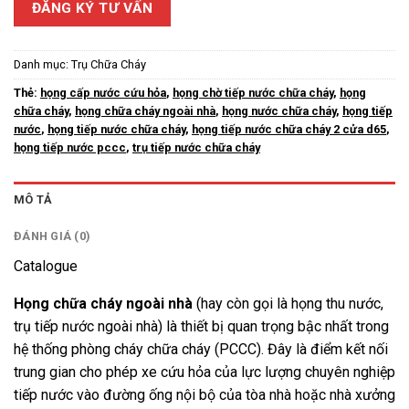
ĐĂNG KÝ TƯ VẤN
Danh mục:
Trụ Chữa Cháy
Thẻ:
họng cấp nước cứu hỏa
,
họng chờ tiếp nước chữa cháy
,
họng
chữa cháy
,
họng chữa cháy ngoài nhà
,
họng nước chữa cháy
,
họng tiếp
nước
,
họng tiếp nước chữa cháy
,
họng tiếp nước chữa cháy 2 cửa d65
,
họng tiếp nước pccc
,
trụ tiếp nước chữa cháy
MÔ TẢ
ĐÁNH GIÁ (0)
Catalogue
Họng chữa cháy ngoài nhà
(hay còn gọi là họng thu nước,
trụ tiếp nước ngoài nhà) là thiết bị quan trọng bậc nhất trong
hệ thống phòng cháy chữa cháy (PCCC). Đây là điểm kết nối
trung gian cho phép xe cứu hỏa của lực lượng chuyên nghiệp
tiếp nước vào đường ống nội bộ của tòa nhà hoặc nhà xưởng