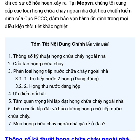
khi có sự cố hỏa hoạn xảy ra.
Tại
Mepvn
, chúng tôi cung
cấp các loại họng chữa cháy ngoài nhà đạt tiêu chuẩn kiểm
định của Cục PCCC, đảm bảo vận hành ổn định trong mọi
điều kiện thời tiết khắc nghiệt.
Tóm Tắt Nội Dung Chính
[
Ẩn Văn Bản
]
1.
Thông số kỹ thuật họng chữa cháy ngoài nhà.
2.
Cấu tạo họng chữa cháy.
3.
Phân loại họng tiếp nước chữa cháy ngoài nhà
3.1.
1. Trụ tiếp nước 2 họng (Dạng đứng)
3.2.
2. Họng thu nước dạng hộp
4.
Ưu điểm nổi bật.
5.
Tằm quan trọng khi lắp đặt họng chữa cháy ngoài nhà.
6.
Tiêu chuẩn lắp đặt và bảo dưỡng họng chờ tiếp nước
chữa cháy.
7.
Mua họng chữa cháy ngoài nhà giá rẻ ở đâu?
Thông số kỹ thuật họng chữa cháy ngoài nhà.