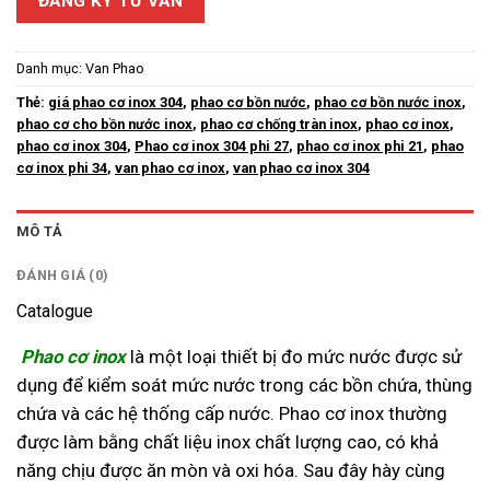
ĐĂNG KÝ TƯ VẤN
Danh mục:
Van Phao
Thẻ:
giá phao cơ inox 304
,
phao cơ bồn nước
,
phao cơ bồn nước inox
,
phao cơ cho bồn nước inox
,
phao cơ chống tràn inox
,
phao cơ inox
,
phao cơ inox 304
,
Phao cơ inox 304 phi 27
,
phao cơ inox phi 21
,
phao
cơ inox phi 34
,
van phao cơ inox
,
van phao cơ inox 304
MÔ TẢ
ĐÁNH GIÁ (0)
Catalogue
Phao cơ inox
là một loại thiết bị đo mức nước được sử
dụng để kiểm soát mức nước trong các bồn chứa, thùng
chứa và các hệ thống cấp nước. Phao cơ inox thường
được làm bằng chất liệu inox chất lượng cao, có khả
năng chịu được ăn mòn và oxi hóa. Sau đây hày cùng