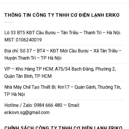
THÔNG TIN CÔNG TY TNHH CƠ ĐIỆN LẠNH ERIKO
Lô 33 BT5 KĐT Cầu Bươu – Tân Triều – Thanh Trì – Hà Nội.
MST: 0106240019
Địa chỉ: Số 37 – BT4 – KĐT Mới Cầu Bươu – Xã Tân Triều –
Huyện Thanh Trì – TP Hà Nội
VP – Kho Hàng TP HCM: A75/54 Bạch Đằng, Phường 2,
Quận Tân Bình, TP HCM
Nhà Máy Chế Tạo Thiết Bị: Km17 – Quán Gánh, Thường Tín,
TP Hà Nội
Hotline / Zalo: 0984 666 480 — Email:
erikovn.sg@gmail.com
CHÍNH SÁCH CÔNG TY TNHH CƠ ĐIỆN LẠNH ERIKO