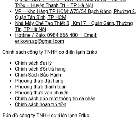
Triều – Huyện Thanh Trì – TP Hà Nội
VP – Kho Hàng TP HCM: A75/54 Bạch Đằng, Phường 2,
Quận Tân Bình, TP HCM
Nhà Máy Chế Tạo Thiết Bị: Km17 – Quán Gánh, Thường
Tín, TP Hà Nội
Hotline / Zalo: 0984 666 480 — Email:
erikovn.sg@gmail.com
Chính sách công ty TNHH cơ điện lạnh Eriko
Chính sách đại lý
Chính sách đổi trả hàng
Chính Sách Bảo Hành
Phương thức đặt hàng
Phương thức thanh toán
Phương thức vận chuyển
Chính sách bảo mật thông tin cá nhân
Chính sách hoàn trả tiền
Bản đồ công ty TNHH cơ điện lạnh Eriko