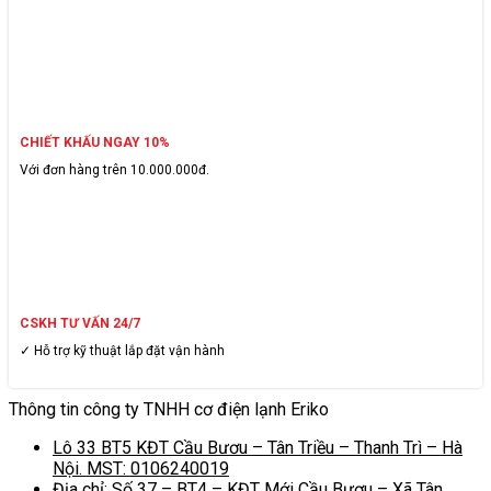
CHIẾT KHẤU NGAY 10%
Với đơn hàng trên 10.000.000đ.
CSKH TƯ VẤN 24/7
✓ Hỗ trợ kỹ thuật lắp đặt vận hành
Thông tin công ty TNHH cơ điện lạnh Eriko
Lô 33 BT5 KĐT Cầu Bươu – Tân Triều – Thanh Trì – Hà
Nội. MST: 0106240019
Địa chỉ: Số 37 – BT4 – KĐT Mới Cầu Bươu – Xã Tân