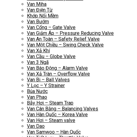
Van Miha
Van Điện Từ
Khớp Nối Mềm
Van Bướm
Van Cổng – Gate Valve
Van Giảm Áp – Pressure Reducing Valve
Van An Toàn – Safety Relief Valve
Van Một Chiều – Swing Check Valve
Van Xả Khí
Van Cầu – Globe Valve
Van 3 Ngã
Van Báo Động – Alarm Valve
Van Xả Tràn – Overflow Valve
Van Bi – Ball Valves
Y Lọc – Y Strainer
Búa Nước
Van Phao
Bẫy Hơi – Steam Trap
Van Cân Bằng – Balancing Valves
Van Hàn Quốc – Korea Valve
Van Hơi – Steam valve
Van Dao
Van Samwoo – Hàn Quốc