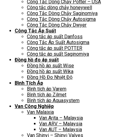
Công Tắc Dòng Chảy Potter – USA
Công tắc dòng chảy honeywell
Công Tắc Dòng Chảy Saginomiya
Công Tắc Dòng Chảy Autosigma
Công Tắc Dòng Chảy Dwyer
Công Tắc Áp Suất
Công tắc áp suất Danfoss
Công Tắc Áp Suất Autosigma
Công tắc áp suất POTTER
Công tắc áp suất Saginomiya
Đồng hồ đo áp suất
Đồng hồ áp suất Wise
Đồng hồ áp suất Wika
Đồng Hồ Đo Nhiệt Độ
Bình Tích Áp
Bình tích áp Varem
Bình tích áp Zilmet
Bình tích áp Aquasystem
Van Công Nghiệp
Van Malaixia
Van Arita – Malaysia
Van ARV – Malaysia
Van AUT – Malaysia
Van Shinyi – Shinyi Valves