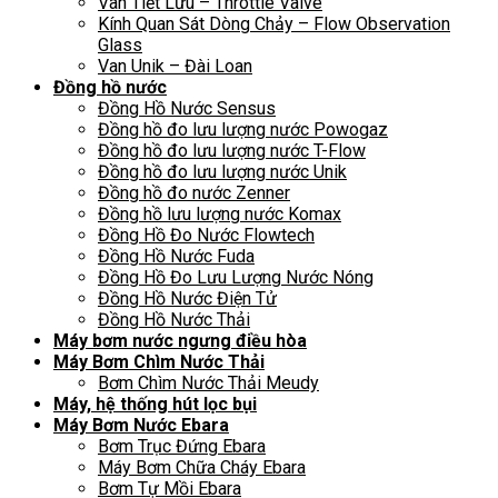
Van Tiết Lưu – Throttle Valve
Kính Quan Sát Dòng Chảy – Flow Observation
Glass
Van Unik – Đài Loan
Đồng hồ nước
Đồng Hồ Nước Sensus
Đồng hồ đo lưu lượng nước Powogaz
Đồng hồ đo lưu lượng nước T-Flow
Đồng hồ đo lưu lượng nước Unik
Đồng hồ đo nước Zenner
Đồng hồ lưu lượng nước Komax
Đồng Hồ Đo Nước Flowtech
Đồng Hồ Nước Fuda
Đồng Hồ Đo Lưu Lượng Nước Nóng
Đồng Hồ Nước Điện Tử
Đồng Hồ Nước Thải
Máy bơm nước ngưng điều hòa
Máy Bơm Chìm Nước Thải
Bơm Chìm Nước Thải Meudy
Máy, hệ thống hút lọc bụi
Máy Bơm Nước Ebara
Bơm Trục Đứng Ebara
Máy Bơm Chữa Cháy Ebara
Bơm Tự Mồi Ebara