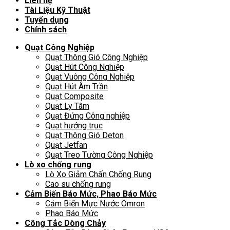
Liên hệ
Tài Liệu Kỹ Thuật
Tuyển dụng
Chính sách
Quạt Công Nghiệp
Quạt Thông Gió Công Nghiệp
Quạt Hút Công Nghiệp
Quạt Vuông Công Nghiệp
Quạt Hút Âm Trần
Quạt Composite
Quạt Ly Tâm
Quạt Đứng Công nghiệp
Quạt hướng trục
Quạt Thông Gió Deton
Quạt Jetfan
Quạt Treo Tường Công Nghiệp
Lò xo chống rung
Lò Xo Giảm Chấn Chống Rung
Cao su chống rung
Cảm Biến Báo Mức, Phao Báo Mức
Cảm Biến Mực Nước Omron
Phao Báo Mức
Công Tắc Dòng Chảy