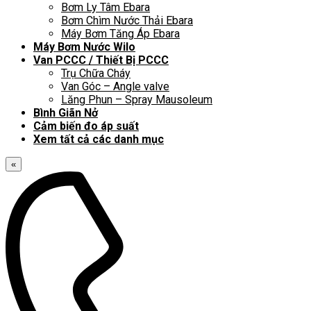
Bơm Ly Tâm Ebara
Bơm Chìm Nước Thải Ebara
Máy Bơm Tăng Áp Ebara
Máy Bơm Nước Wilo
Van PCCC / Thiết Bị PCCC
Trụ Chữa Cháy
Van Góc – Angle valve
Lăng Phun – Spray Mausoleum
Bình Giãn Nở
Cảm biến đo áp suất
Xem tất cả các danh mục
«