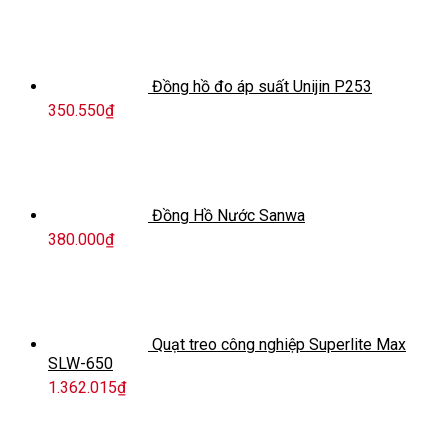
Đồng hồ đo áp suất Unijin P253
350.550
₫
Đồng Hồ Nước Sanwa
380.000
₫
Quạt treo công nghiệp Superlite Max
SLW-650
1.362.015
₫