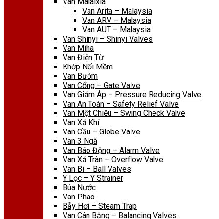
Van Malaixia
Van Arita – Malaysia
Van ARV – Malaysia
Van AUT – Malaysia
Van Shinyi – Shinyi Valves
Van Miha
Van Điện Từ
Khớp Nối Mềm
Van Bướm
Van Cổng – Gate Valve
Van Giảm Áp – Pressure Reducing Valve
Van An Toàn – Safety Relief Valve
Van Một Chiều – Swing Check Valve
Van Xả Khí
Van Cầu – Globe Valve
Van 3 Ngã
Van Báo Động – Alarm Valve
Van Xả Tràn – Overflow Valve
Van Bi – Ball Valves
Y Lọc – Y Strainer
Búa Nước
Van Phao
Bẫy Hơi – Steam Trap
Van Cân Bằng – Balancing Valves