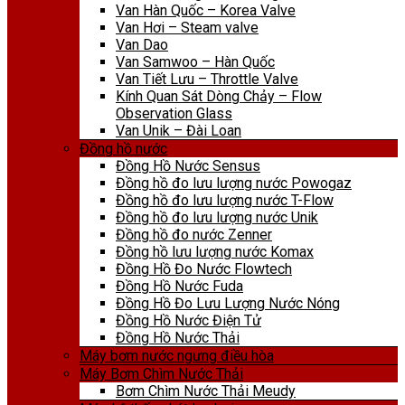
Van Hàn Quốc – Korea Valve
Van Hơi – Steam valve
Van Dao
Van Samwoo – Hàn Quốc
Van Tiết Lưu – Throttle Valve
Kính Quan Sát Dòng Chảy – Flow
Observation Glass
Van Unik – Đài Loan
Đồng hồ nước
Đồng Hồ Nước Sensus
Đồng hồ đo lưu lượng nước Powogaz
Đồng hồ đo lưu lượng nước T-Flow
Đồng hồ đo lưu lượng nước Unik
Đồng hồ đo nước Zenner
Đồng hồ lưu lượng nước Komax
Đồng Hồ Đo Nước Flowtech
Đồng Hồ Nước Fuda
Đồng Hồ Đo Lưu Lượng Nước Nóng
Đồng Hồ Nước Điện Tử
Đồng Hồ Nước Thải
Máy bơm nước ngưng điều hòa
Máy Bơm Chìm Nước Thải
Bơm Chìm Nước Thải Meudy