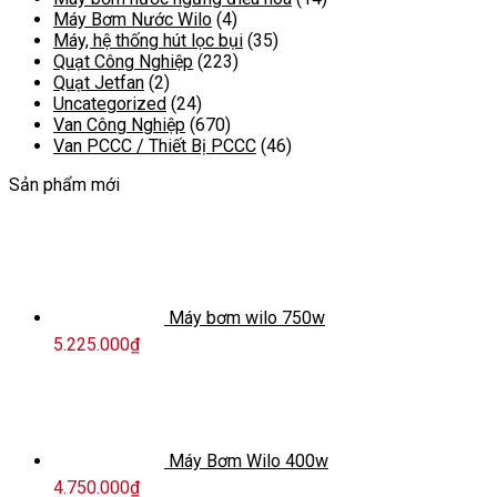
Máy Bơm Nước Wilo
(4)
Máy, hệ thống hút lọc bụi
(35)
Quạt Công Nghiệp
(223)
Quạt Jetfan
(2)
Uncategorized
(24)
Van Công Nghiệp
(670)
Van PCCC / Thiết Bị PCCC
(46)
Sản phẩm mới
Máy bơm wilo 750w
5.225.000
₫
Máy Bơm Wilo 400w
4.750.000
₫