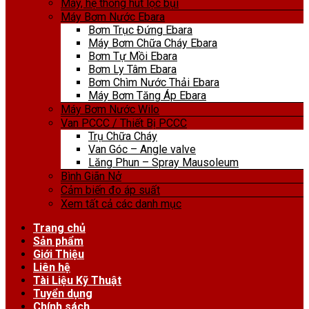
Máy, hệ thống hút lọc bụi
Máy Bơm Nước Ebara
Bơm Trục Đứng Ebara
Máy Bơm Chữa Cháy Ebara
Bơm Tự Mồi Ebara
Bơm Ly Tâm Ebara
Bơm Chìm Nước Thải Ebara
Máy Bơm Tăng Áp Ebara
Máy Bơm Nước Wilo
Van PCCC / Thiết Bị PCCC
Trụ Chữa Cháy
Van Góc – Angle valve
Lăng Phun – Spray Mausoleum
Bình Giãn Nở
Cảm biến đo áp suất
Xem tất cả các danh mục
Trang chủ
Sản phẩm
Giới Thiệu
Liên hệ
Tài Liệu Kỹ Thuật
Tuyển dụng
Chính sách