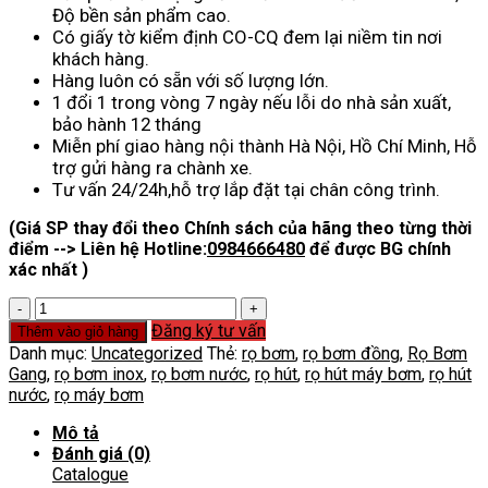
Độ bền sản phẩm cao.
Có giấy tờ kiểm định CO-CQ đem lại niềm tin nơi
khách hàng.
Hàng luôn có sẵn với số lượng lớn.
1 đổi 1 trong vòng 7 ngày nếu lỗi do nhà sản xuất,
bảo hành 12 tháng
Miễn phí giao hàng nội thành Hà Nội, Hồ Chí Minh, Hỗ
trợ gửi hàng ra chành xe.
Tư vấn 24/24h,hỗ trợ lắp đặt tại chân công trình.
(Giá SP thay đổi theo Chính sách của hãng theo từng thời
điểm --> Liên hệ Hotline:
0984666480
để được BG chính
xác nhất )
Rọ
Hút
Đăng ký tư vấn
Thêm vào giỏ hàng
Máy
Danh mục:
Uncategorized
Thẻ:
rọ bơm
,
rọ bơm đồng
,
Rọ Bơm
Bơm
Gang
,
rọ bơm inox
,
rọ bơm nước
,
rọ hút
,
rọ hút máy bơm
,
rọ hút
số
nước
,
rọ máy bơm
lượng
Mô tả
Đánh giá (0)
Catalogue