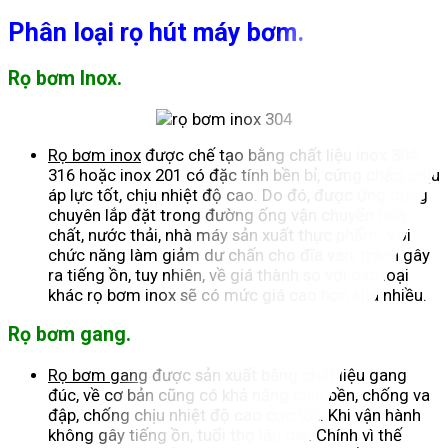
Phân loại rọ hút máy bơm.
Rọ bơm Inox.
Rọ bơm inox
được chế tạo bằng chất liệu inox 304,
316 hoặc inox 201 có đặc tính bền bỉ, cứng chắc, chịu
áp lực tốt, chịu nhiệt độ cao. Do đó, được ứng dụng
chuyên lắp đặt trong đường ống vận chuyển hóa
chất, nước thải, nhà máy sản xuất thực phẩm. Với
chức năng làm giảm dư chấn cho đĩa van, tránh gây
ra tiếng ồn, tuy nhiên, về giá thành so với các loại
khác rọ bơm inox sẽ có mức giá cao hơn khá nhiều.
Rọ bơm gang.
Rọ bơm gang
được sản xuất bằng chất liệu gang
đúc, về cơ bản cũng có khả năng chịu bền, chống va
đập, chống chịu nhiệt độ cao cực tốt. Khi vận hành
không gây tiếng ồn, tuổi thọ lâu dài. Chính vì thế