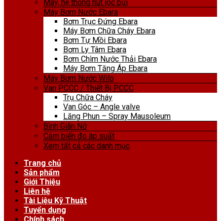
Máy, hệ thống hút lọc bụi
Máy Bơm Nước Ebara
Bơm Trục Đứng Ebara
Máy Bơm Chữa Cháy Ebara
Bơm Tự Mồi Ebara
Bơm Ly Tâm Ebara
Bơm Chìm Nước Thải Ebara
Máy Bơm Tăng Áp Ebara
Máy Bơm Nước Wilo
Van PCCC / Thiết Bị PCCC
Trụ Chữa Cháy
Van Góc – Angle valve
Lăng Phun – Spray Mausoleum
Bình Giãn Nở
Cảm biến đo áp suất
Xem tất cả các danh mục
Trang chủ
Sản phẩm
Giới Thiệu
Liên hệ
Tài Liệu Kỹ Thuật
Tuyển dụng
Chính sách