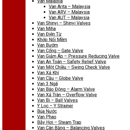
Van Malaixia
Van Arita – Malaysia
Van ARV – Malaysia
Van AUT – Malaysia
Van Shinyi – Shinyi Valves
Van Miha
Van Điện Từ
Khớp Nối Mềm
Van Bướm
Van Cổng – Gate Valve
Van Giảm Áp – Pressure Reducing Valve
Van An Toàn – Safety Relief Valve
Van Một Chiều – Swing Check Valve
Van Xả Khí
Van Cầu – Globe Valve
Van 3 Ngã
Van Báo Động – Alarm Valve
Van Xả Tràn – Overflow Valve
Van Bi – Ball Valves
Y Lọc – Y Strainer
Búa Nước
Van Phao
Bẫy Hơi – Steam Trap
Van Cân Bằng – Balancing Valves