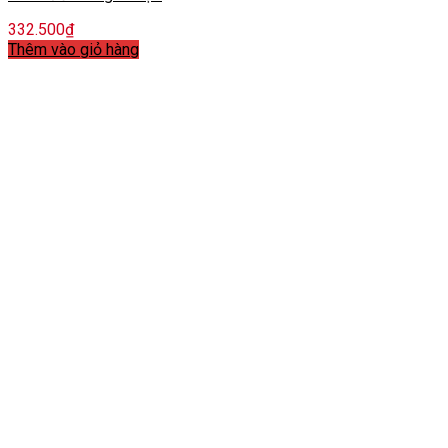
332.500
₫
Thêm vào giỏ hàng