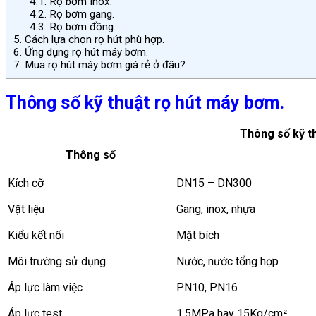
4.1.
Rọ bơm Inox.
4.2.
Rọ bơm gang.
4.3.
Rọ bơm đồng.
5.
Cách lựa chọn rọ hút phù hợp.
6.
Ứng dụng rọ hút máy bơm.
7.
Mua rọ hút máy bơm giá rẻ ở đâu?
Thông số kỹ thuật rọ hút máy bơm.
Thông số kỹ t
Thông số
Kích cỡ
DN15 – DN300
Vật liệu
Gang, inox, nhựa
Kiểu kết nối
Mặt bích
Môi trường sử dụng
Nước, nước tổng hợp
Áp lực làm việc
PN10, PN16
Áp lực test
1,5MPa hay 15Kg/cm²