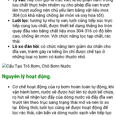
lưu chất thực hiện nhiệm vụ cho phép đĩa van trượt
lên trượt xuống nên chủ yếu làm bằng vật liệu inox
304 (có khả năng chống ăn mòn và oxy hóa tốt).
Lưới lọc:
tương tự như ty van, lưới cũng tiếp xúc trực
tiếp cùng lưu chất, được thiết kế dạng thẳng bo tròn
quay đầu vào bằng chất liệu inox 304-316 có độ bền
cao, chống ăn mòn. Với chức năng lọc tạp chất, rác
thải.
Lò xo đàn hồi:
có chức năng làm giảm dư chấn cho
đĩa van, tránh gây ra tiếng ồn chỉ được chế tạo ở
những loại rọ bơm có kishc thước nhỏ.
Nguyên lý hoạt động.
Cơ chế hoạt động của rọ bơm hoàn toàn tự động, khi
vận hành bơm, nước sẽ được hút lên từ dưới bể chứa,
rọ hút sẽ nhận lực đẩy của dòng nước và đẩy đĩa van
trượt lên theo trục sang trạng thái mở và nén lò xo
lại. Đồng thời, lưới lọc cũng sẽ được hoạt động để
lọc rác thải, cặn bẩn và dòng nước sạch vẫn tiếp tục