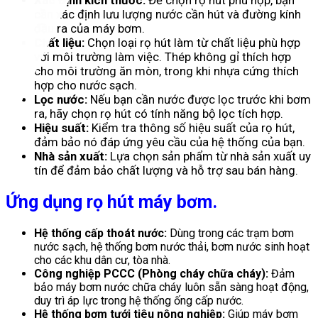
Xác Định kích thước:
Để chọn rọ hút phù hợp, bạn
cần xác định lưu lượng nước cần hút và đường kính
đầu ra của máy bơm.
Chất liệu:
Chọn loại rọ hút làm từ chất liệu phù hợp
với môi trường làm việc. Thép không gỉ thích hợp
cho môi trường ăn mòn, trong khi nhựa cứng thích
hợp cho nước sạch.
Lọc nước:
Nếu bạn cần nước được lọc trước khi bơm
ra, hãy chọn rọ hút có tính năng bộ lọc tích hợp.
Hiệu suất:
Kiểm tra thông số hiệu suất của rọ hút,
đảm bảo nó đáp ứng yêu cầu của hệ thống của bạn.
Nhà sản xuất:
Lựa chọn sản phẩm từ nhà sản xuất uy
tín để đảm bảo chất lượng và hỗ trợ sau bán hàng.
Ứng dụng rọ hút máy bơm.
Hệ thống cấp thoát nước:
Dùng trong các trạm bơm
nước sạch, hệ thống bơm nước thải, bơm nước sinh hoạt
cho các khu dân cư, tòa nhà.
Công nghiệp PCCC (Phòng cháy chữa cháy):
Đảm
bảo máy bơm nước chữa cháy luôn sẵn sàng hoạt động,
duy trì áp lực trong hệ thống ống cấp nước.
Hệ thống bơm tưới tiêu nông nghiệp:
Giúp máy bơm