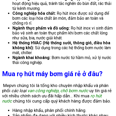
hoạt động hiệu quả, tránh tắc nghẽn do bùn đất, rác thải
từ kênh mương.
Công nghiệp hóa chất:
Rọ hút inox được sử dụng để
bơm các loại hóa chất ăn mòn, đảm bảo an toàn và
chống rò rỉ.
Ngành thực phẩm và đồ uống:
Rọ hút inox vi sinh đảm
bảo vệ sinh an toàn thực phẩm khi bơm các chất lỏng
như sữa, bia, nước giải khát.
Hệ thống HVAC (Hệ thống sưởi, thông gió, điều hòa
không khí):
Sử dụng trong các hệ thống bơm nước làm
mát, chiller.
Ngành khai khoáng:
Bơm nước từ hầm mỏ, xử lý nước
thải công nghiệp.
Mua rọ hút máy bơm giá rẻ ở đâu?
Mepvn chúng tôi là tổng kho chuyên nhập khẩu và phân
phối
các loại
van công nghiệp, chõ bơm nước
uy tín giá rẻ
với nhiều chính sách ưu đãi hấp dẫn… Khi mua
rọ hút
nước
chúng tôi cung cấp quý khách hàng được đảm bảo.
Hàng nhập khẩu, phân phối chính hãng.
Sản phẩm đa dạng với nhiều kích thước khác nhau,