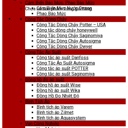
Cảm Biến Báo Mức, Phao Báo Mức
Cảm Biến Mực Nước Omron
Chưa có sản phẩm trong giỏ hàng.
Phao Báo Mức
Công Tắc Dòng Chảy
Công Tắc Dòng Chảy Potter – USA
Công tắc dòng chảy honeywell
Công Tắc Dòng Chảy Saginomiya
Công Tắc Dòng Chảy Autosigma
Công Tắc Dòng Chảy Dwyer
Công Tắc Áp Suất
Công tắc áp suất Danfoss
Công Tắc Áp Suất Autosigma
Công tắc áp suất POTTER
Công tắc áp suất Saginomiya
Đồng hồ đo áp suất
Đồng hồ áp suất Wise
Đồng hồ áp suất Wika
Đồng Hồ Đo Nhiệt Độ
Bình Tích Áp
Bình tích áp Varem
Bình tích áp Zilmet
Bình tích áp Aquasystem
Van Công Nghiệp