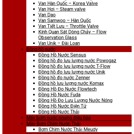
Van Hàn Quốc – Korea Valve
Van Hơi – Steam valve
Van Dao
Van Samwoo – Hàn Quốc
Van Tiết Lưu – Throttle Valve
Kính Quan Sát Dòng Chảy – Flow
Observation Glass
Van Unik – Đài Loan
Đồng hồ nước
Đồng Hồ Nước Sensus
Đồng hồ đo lưu lượng nước Powogaz
Đồng hồ đo lưu lượng nước T-Flow
Đồng hồ đo lưu lượng nước Unik
Đồng hồ đo nước Zenner
Đồng hồ lưu lượng nước Komax
Đồng Hồ Đo Nước Flowtech
Đồng Hồ Nước Fuda
Đồng Hồ Đo Lưu Lượng Nước Nóng
Đồng Hồ Nước Điện Tử
Đồng Hồ Nước Thải
Máy bơm nước ngưng điều hòa
Máy Bơm Chìm Nước Thải
Bơm Chìm Nước Thải Meudy