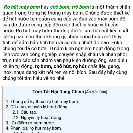
Rọ hút máy bơm
hay
chõ bơm, trõ bơm
là một thành phần
quan trọng trong hệ thống máy bơm. Chúng được thiết kế
để hút nước từ nguồn cung cấp và đưa vào máy bơm để
sau đó được cung cấp đến các thiết bị hoặc vị trí cần
nước. Rọ hút máy bơm thường được làm từ chất liệu chất
lượng cao như thép không gỉ, nhựa cứng hoặc sợi thủy
tinh để đảm bảo tính bền và sự chịu nhiệt độ cao. Eriko
chúng tôi đã có hơn 10 năm kinh nghiệm hoạt động trong
lĩnh vực van công nghiệp, chuyên nhập khẩu và phân phối
trực tiếp các sản phẩm van phụ kiện đường ống, van điều
khiển tự động,
rọ bơm, chõ hút
,
rọ hút
chất liệu gang,
inox, nhựa dạng kết nối ren và nối bích. Sau đây hãy cùng
chúng tôi tìm hiểu về nó nhé.
Tóm Tắt Nội Dung Chính
[
Ẩn Văn Bản
]
1.
Thông số kỹ thuật rọ hút máy bơm.
2.
Cấu tạo, nguyên lý họat động.
2.1.
Cấu tạo.
2.2.
Nguyên lý hoạt động.
3.
Ưu điểm rọ bơm nước.
4.
Phân loại rọ hút máy bơm.