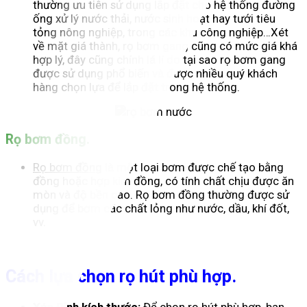
thường ưu tiên sử dụng lắp đặt cho hệ thống đường
ống xử lý nước thải, nước sinh hoạt hay tưới tiêu
tỏng nông nghiệp, trong các khu công nghiệp…Xét
về mặt giá thành, rọ bơm gang cũng có mức giá khá
hợp lý, đây cũng chính lá lí do tại sao rọ bơm gang
được sử dụng phổ biến và được nhiều quý khách
hàng chọn lựa để lắp đặt trong hệ thống.
Rọ bơm đồng.
Rọ bơm đồng
là một loại bơm được chế tạo bằng
đồng hoặc hợp kim đồng, có tính chất chịu được ăn
mòn và độ bền cao. Rọ bơm đồng thường được sử
dụng để bơm các chất lỏng như nước, dầu, khí đốt,
vv.
Cách lựa chọn rọ hút phù hợp.