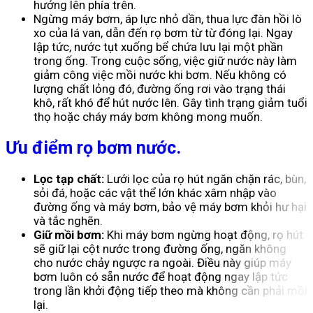
hướng lên phía trên.
Ngừng máy bơm, áp lực nhỏ dần, thua lực đàn hồi lò
xo của lá van, dẫn đến rọ bơm từ từ đóng lại. Ngay
lập tức, nước tụt xuống bể chứa lưu lại một phần
trong ống. Trong cuộc sống, việc giữ nước này làm
giảm công việc mồi nước khi bơm. Nếu không có
lượng chất lỏng đó, đường ống rơi vào trạng thái
khô, rất khó để hút nước lên. Gây tình trạng giảm tuổi
thọ hoặc cháy máy bơm không mong muốn.
Ưu điểm rọ bơm nước.
Lọc tạp chất:
Lưới lọc của rọ hút ngăn chặn rác, bùn,
sỏi đá, hoặc các vật thể lớn khác xâm nhập vào
đường ống và máy bơm, bảo vệ máy bơm khỏi hư hại
và tắc nghẽn.
Giữ mồi bơm:
Khi máy bơm ngừng hoạt động, rọ hút
sẽ giữ lại cột nước trong đường ống, ngăn không
cho nước chảy ngược ra ngoài. Điều này giúp máy
bơm luôn có sẵn nước để hoạt động ngay lập tức
trong lần khởi động tiếp theo mà không cần phải mồi
lại.