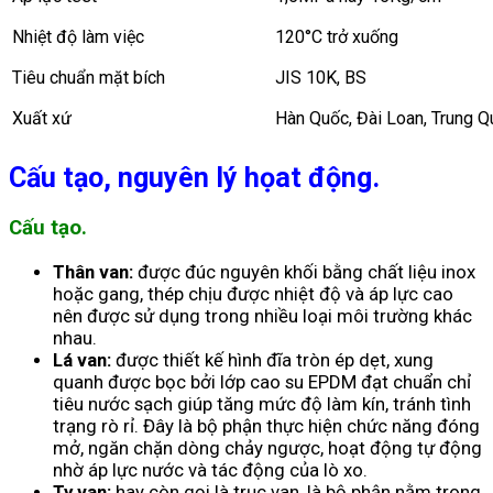
Nhiệt độ làm việc
120°C trở xuống
Tiêu chuẩn mặt bích
JIS 10K, BS
Xuất xứ
Hàn Quốc, Đài Loan, Trung Q
Cấu tạo, nguyên lý họat động.
Cấu tạo.
Thân van:
được đúc nguyên khối bằng chất liệu inox
hoặc gang, thép chịu được nhiệt độ và áp lực cao
nên được sử dụng trong nhiều loại môi trường khác
nhau.
Lá van:
được thiết kế hình đĩa tròn ép dẹt, xung
quanh được bọc bởi lớp cao su EPDM đạt chuẩn chỉ
tiêu nước sạch giúp tăng mức độ làm kín, tránh tình
trạng rò rỉ. Đây là bộ phận thực hiện chức năng đóng
mở, ngăn chặn dòng chảy ngược, hoạt động tự động
nhờ áp lực nước và tác động của lò xo.
Ty van:
hay còn gọi là trục van, là bộ phận nằm trong