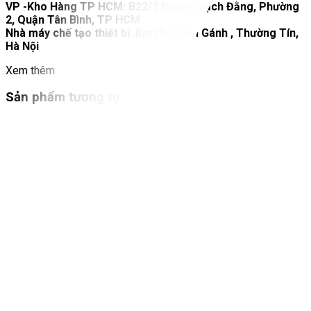
VP -Kho Hàng TP HCM: B22/2 Đường Bạch Đằng, Phường
2, Quận Tân Bình, TP HCM
Nhà máy chế tạo thiết bị: Km17- Quán Gánh , Thường Tín,
Hà Nội
Xem thêm
Sản phẩm tương tự