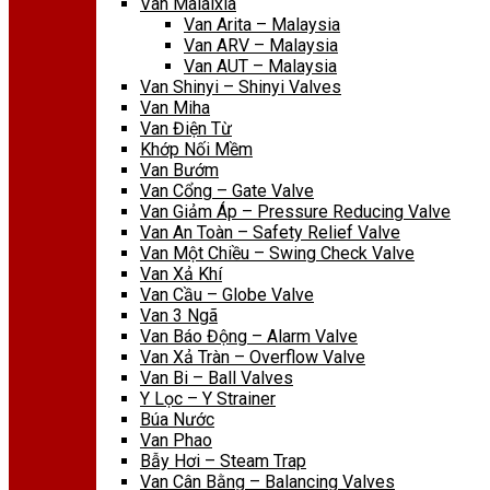
Van Malaixia
Van Arita – Malaysia
Van ARV – Malaysia
Van AUT – Malaysia
Van Shinyi – Shinyi Valves
Van Miha
Van Điện Từ
Khớp Nối Mềm
Van Bướm
Van Cổng – Gate Valve
Van Giảm Áp – Pressure Reducing Valve
Van An Toàn – Safety Relief Valve
Van Một Chiều – Swing Check Valve
Van Xả Khí
Van Cầu – Globe Valve
Van 3 Ngã
Van Báo Động – Alarm Valve
Van Xả Tràn – Overflow Valve
Van Bi – Ball Valves
Y Lọc – Y Strainer
Búa Nước
Van Phao
Bẫy Hơi – Steam Trap
Van Cân Bằng – Balancing Valves