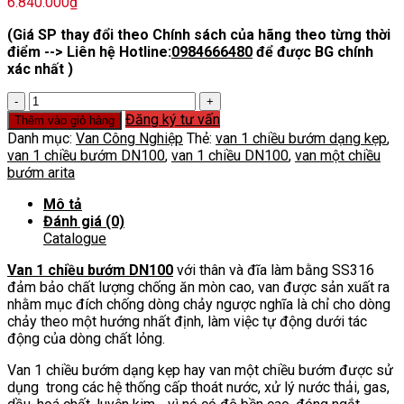
6.840.000
₫
(Giá SP thay đổi theo Chính sách của hãng theo từng thời
điểm --> Liên hệ Hotline:
0984666480
để được BG chính
xác nhất )
Van
1
Đăng ký tư vấn
Thêm vào giỏ hàng
chiều
Danh mục:
Van Công Nghiệp
Thẻ:
van 1 chiều bướm dạng kẹp
,
bướm
van 1 chiều bướm DN100
,
van 1 chiều DN100
,
van một chiều
DN100
bướm arita
hiệu
Arita
Mô tả
Malaysia
Đánh giá (0)
số
Catalogue
lượng
Van 1 chiều bướm DN100
với thân và đĩa làm bằng SS316
đảm bảo chất lượng chống ăn mòn cao, van được sản xuất ra
nhằm mục đích chống dòng chảy ngược nghĩa là chỉ cho dòng
chảy theo một hướng nhất định, làm việc tự động dưới tác
động của dòng chất lỏng.
Van 1 chiều bướm dạng kẹp hay van một chiều bướm được sử
dụng trong các hệ thống cấp thoát nước, xử lý nước thải, gas,