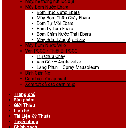
Máy, hệ thống hút lọc bụi
Máy Bơm Nước Ebara
Bơm Trục Đứng Ebara
Máy Bơm Chữa Cháy Ebara
Bơm Tự Mồi Ebara
Bơm Ly Tâm Ebara
Bơm Chìm Nước Thải Ebara
Máy Bơm Tăng Áp Ebara
Máy Bơm Nước Wilo
Van PCCC / Thiết Bị PCCC
Trụ Chữa Cháy
Van Góc – Angle valve
Lăng Phun – Spray Mausoleum
Bình Giãn Nở
Cảm biến đo áp suất
Xem tất cả các danh mục
Trang chủ
Sản phẩm
Giới Thiệu
Liên hệ
Tài Liệu Kỹ Thuật
Tuyển dụng
Chính sách