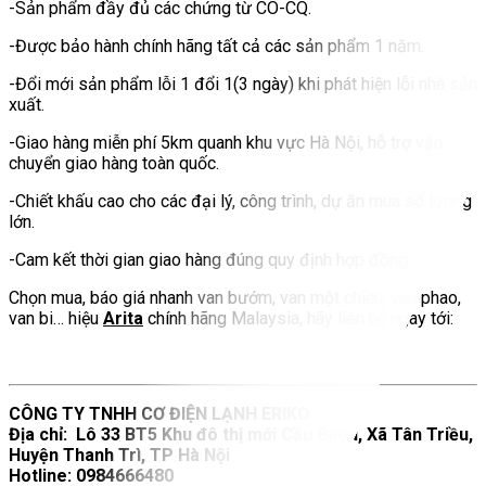
-Sản phẩm đầy đủ các chứng từ CO-CQ.
-Được bảo hành chính hãng tất cả các sản phẩm 1 năm.
-Đổi mới sản phẩm lỗi 1 đổi 1(3 ngày) khi phát hiện lỗi nhà sản
xuất.
-Giao hàng miễn phí 5km quanh khu vực Hà Nội, hỗ trợ vận
chuyển giao hàng toàn quốc.
-Chiết khấu cao cho các đại lý, công trình, dự ăn mua số lượng
lớn.
-Cam kết thời gian giao hàng đúng quy định hợp đồng.
Chọn mua, báo giá nhanh van bướm, van một chiều, van phao,
van bi… hiệu
Arita
chính hãng Malaysia, hãy liên hệ ngay tới:
CÔNG TY TNHH CƠ ĐIỆN LẠNH ERIKO
Địa chỉ: Lô 33 BT5 Khu đô thị mới Cầu Bươu, Xã Tân Triều,
Huyện Thanh Trì, TP Hà Nội
Hotline: 0984666480