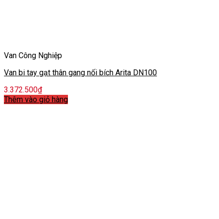
Van Công Nghiệp
Van bi tay gạt thân gang nối bích Arita DN100
3.372.500
₫
Thêm vào giỏ hàng