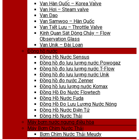
Van Hàn Quốc – Korea Valve
Van Hơi – Steam valve
Van Dao
Van Samwoo – Hàn Quốc
Van Tiết Lưu – Throttle Valve
Kính Quan Sát Dòng Chảy – Flow
Observation Glass
Van Unik – Đài Loan
Đồng hồ nước
Đồng Hồ Nước Sensus
Đồng hồ đo lưu lượng nước Powogaz
Đồng hồ đo lưu lượng nước T-Flow
Đồng hồ đo lưu lượng nước Unik
Đồng hồ đo nước Zenner
Đồng hồ lưu lượng nước Komax
Đồng Hồ Đo Nước Flowtech
Đồng Hồ Nước Fuda
Đồng Hồ Đo Lưu Lượng Nước Nóng
Đồng Hồ Nước Điện Tử
Đồng Hồ Nước Thải
Máy bơm nước ngưng điều hòa
Máy Bơm Chìm Nước Thải
Bơm Chìm Nước Thải Meudy