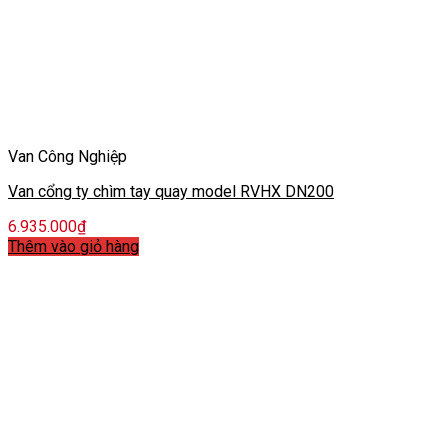
Van Công Nghiệp
Van cổng ty chìm tay quay model RVHX DN200
6.935.000
₫
Thêm vào giỏ hàng