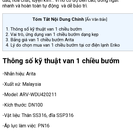
dầu, hoá chất, luyện kim… vì nó có độ bền cao, đóng ngắt
nhanh và hoàn toàn tự động và dễ bảo trì.
Tóm Tắt Nội Dung Chính
[
Ẩn Văn Bản
]
1.
Thông số kỹ thuật van 1 chiều bướm
2.
Vai trò, ứng dụng van 1 chiều bướm dạng kẹp
3.
Bảng giá van 1 chiều bướm Arita
4.
Lý do chọn mua van 1 chiều bướm tại cơ điện lạnh Eriko
Thông số kỹ thuật van 1 chiều bướm
-Nhãn hiệu: Arita
-Xuất xứ: Malaysia
-Model: ARV-WDU420211
-Kích thước: DN100
-Vật liệu: Thân SS316, đĩa SSP316
-Áp lực làm việc: PN16