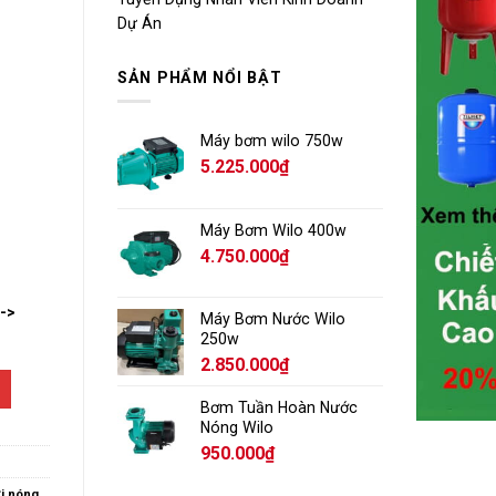
Dự Án
SẢN PHẨM NỔI BẬT
Máy bơm wilo 750w
5.225.000
₫
Máy Bơm Wilo 400w
4.750.000
₫
-->
Máy Bơm Nước Wilo
250w
2.850.000
₫
Bơm Tuần Hoàn Nước
Nóng Wilo
950.000
₫
ơi nóng
,