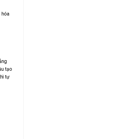
n hóa
hẳng
ầu tạo
hì tự