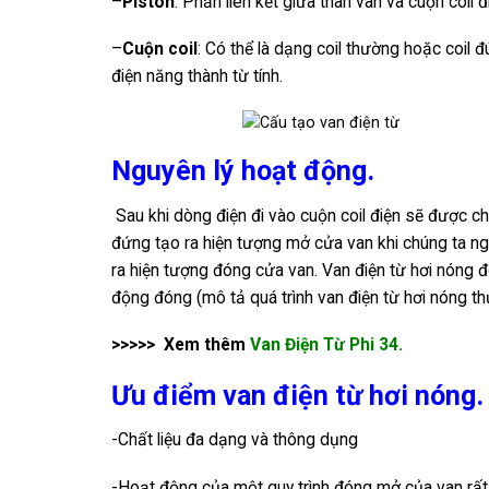
–
Piston
: Phần liên kết giữa thân van và cuộn coil đ
–
Cuộn coil
: Có thể là dạng coil thường hoặc coil
điện năng thành từ tính.
Nguyên lý hoạt động.
Sau khi dòng điện đi vào cuộn coil điện sẽ được ch
đứng tạo ra hiện tượng mở cửa van khi chúng ta ngắ
ra hiện tượng đóng cửa van. Van điện từ hơi nóng đ
động đóng (mô tả quá trình van điện từ hơi nóng t
>>>>> Xem thêm
Van Điện Từ Phi 34.
Ưu điểm van điện từ hơi nóng.
-Chất liệu đa dạng và thông dụng
-Hoạt động của một quy trình đóng mở của van rất