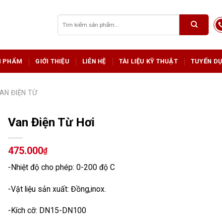
Tìm
kiếm:
N PHẨM
GIỚI THIỆU
LIÊN HỆ
TÀI LIỆU KỸ THUẬT
TUYỂN D
AN ĐIỆN TỪ
Van Điện Từ Hơi
475.000
₫
-Nhiệt độ cho phép: 0-200 độ C
-Vật liệu sản xuất: Đồng,inox.
-Kích cỡ: DN15-DN100