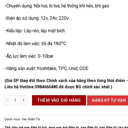
-Chuyên dụng: Nồi hơi, lò hơi, hệ thống khí nén, khí gas
-Điện áp sử dụng: 12v, 24v, 220v
-Kiểu lắp: Lắp ren, lắp mặt bích
o
-Nhiệt độ làm việc: tối đa 180
C.
-Áp lực làm việc: 0-10bar
-Hãng sản xuất: Yoshitake, TPC, Unid, ODE
(Giá SP thay đổi theo Chính sách của hãng theo từng thời điểm 
Liên hệ Hotline:
0984666480
để được BG chính xác nhất )
Van Điện Từ Hơi số lượng
ĐĂNG KÝ TƯ VẤN
THÊM VÀO GIỎ HÀNG
Danh mục:
Van Điện Từ
Thẻ:
báo giá van điện từ hơi
,
mau van hơi điện từ
,
van điện từ
,
van điện từ cho h