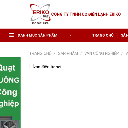
Skip
to
CÔNG TY TNHH CƠ ĐIỆN LẠNH ERIKO
content
DANH MỤC SẢN PHẨM
TRANG CHỦ
SẢ
TRANG CHỦ
/
SẢN PHẨM
/
VAN CÔNG NGHIỆP
/
V