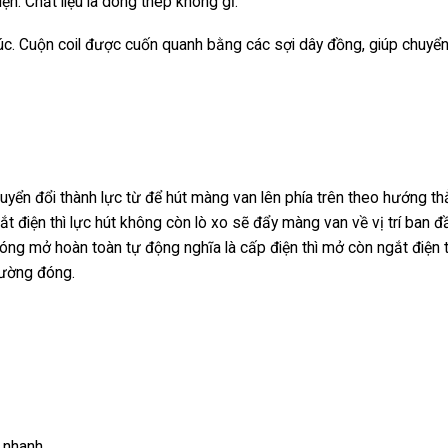
iện. Chất liệu là dòng thép không gỉ.
 đúc. Cuộn coil được cuốn quanh bằng các sợi dây đồng, giúp chuyể
uyển đổi thành lực từ để hút màng van lên phía trên theo hướng t
t điện thì lực hút không còn lò xo sẽ đẩy màng van về vị trí ban đ
óng mở hoàn toàn tự động nghĩa là cấp điện thì mở còn ngắt điện t
hường đóng.
 nhanh