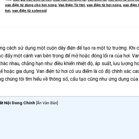
van điện từ dùng cho hơi nóng
,
Van Điện Từ Hơi
,
van điện từ hơi nóng
,
van điện 
hơi
,
van điện từ solenoid
ằng cách sử dụng một cuộn dây điện để tạo ra một từ trường. Khi 
c đẩy một cánh van bên trong để mở hoặc đóng lối ra của hơi. Van
hác nhau, chẳng hạn như điều khiển nhiệt độ, áp suất, lưu lượng h
ế hoặc gia dụng. Van điện từ hơi có ưu điểm là có độ chính xác ca
ng chúng tôi tìm hiểu về thông số, cấu tạo cũng như ứng dụng của
ắt Nội Dung Chính
[
Ẩn Văn Bản
]