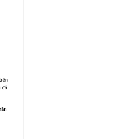
trên
g đã
hần