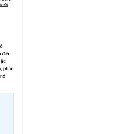
từ nồi
có
 điện
oặc
o, phản
 nó