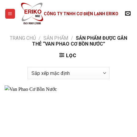
Skip
to
CÔNG TY TNHH CƠ ĐIỆN LẠNH ERIKO
content
TRANG CHỦ
/
SẢN PHẨM
/
SẢN PHẨM ĐƯỢC GẮN
THẺ “VAN PHAO CƠ BỒN NƯỚC”
LỌC