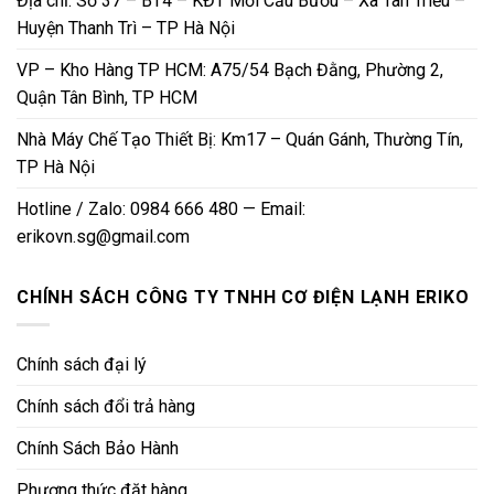
Địa chỉ: Số 37 – BT4 – KĐT Mới Cầu Bươu – Xã Tân Triều –
Huyện Thanh Trì – TP Hà Nội
VP – Kho Hàng TP HCM: A75/54 Bạch Đằng, Phường 2,
Quận Tân Bình, TP HCM
Nhà Máy Chế Tạo Thiết Bị: Km17 – Quán Gánh, Thường Tín,
TP Hà Nội
Hotline / Zalo: 0984 666 480 — Email:
erikovn.sg@gmail.com
CHÍNH SÁCH CÔNG TY TNHH CƠ ĐIỆN LẠNH ERIKO
Chính sách đại lý
Chính sách đổi trả hàng
Chính Sách Bảo Hành
Phương thức đặt hàng