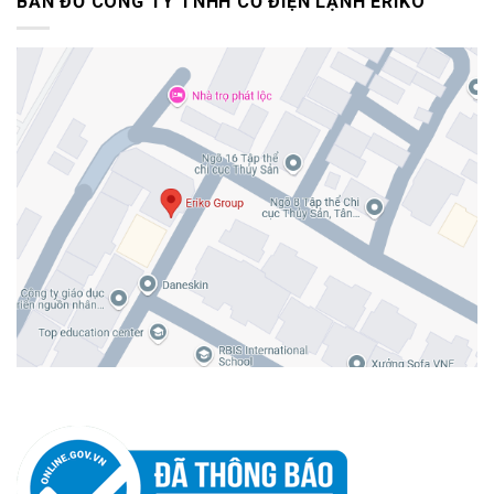
BẢN ĐỒ CÔNG TY TNHH CƠ ĐIỆN LẠNH ERIKO