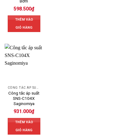
Bơm
Email:
erikovn.sg@gmail.com
598.500
₫
THÊM VÀO
Website:
https://mepvn.com/
GIỎ HÀNG
CÔNG TẮC ÁP SUẤT
Công tắc áp suất
SNS-C104X
Saginomiya
931.000
₫
THÊM VÀO
GIỎ HÀNG