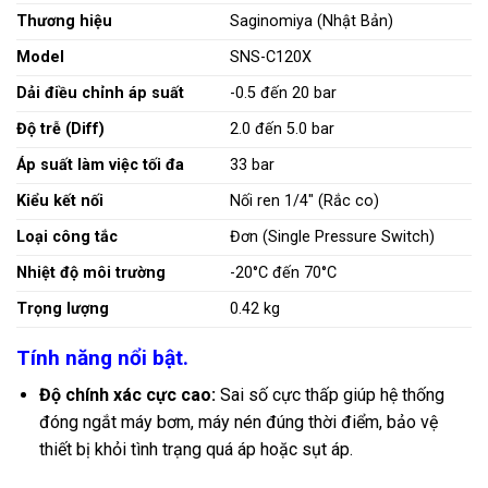
Thương hiệu
Saginomiya (Nhật Bản)
Model
SNS-C120X
Dải điều chỉnh áp suất
-0.5 đến 20 bar
Độ trễ (Diff)
2.0 đến 5.0 bar
Áp suất làm việc tối đa
33 bar
Kiểu kết nối
Nối ren 1/4″ (Rắc co)
Loại công tắc
Đơn (Single Pressure Switch)
Nhiệt độ môi trường
-20°C đến 70°C
Trọng lượng
0.42 kg
Tính năng nổi bật.
Độ chính xác cực cao:
Sai số cực thấp giúp hệ thống
đóng ngắt máy bơm, máy nén đúng thời điểm, bảo vệ
thiết bị khỏi tình trạng quá áp hoặc sụt áp.