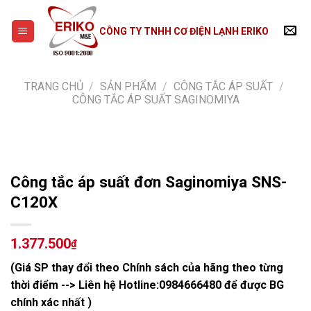
Skip
to
CÔNG TY TNHH CƠ ĐIỆN LẠNH ERIKO
content
TRANG CHỦ
/
SẢN PHẨM
/
CÔNG TẮC ÁP SUẤT
/
CÔNG TẮC ÁP SUẤT SAGINOMIYA
Công tắc áp suất đơn Saginomiya SNS-
C120X
1.377.500
₫
(Giá SP thay đổi theo Chính sách của hãng theo từng
thời điểm --> Liên hệ Hotline:
0984666480
để được BG
chính xác nhất )