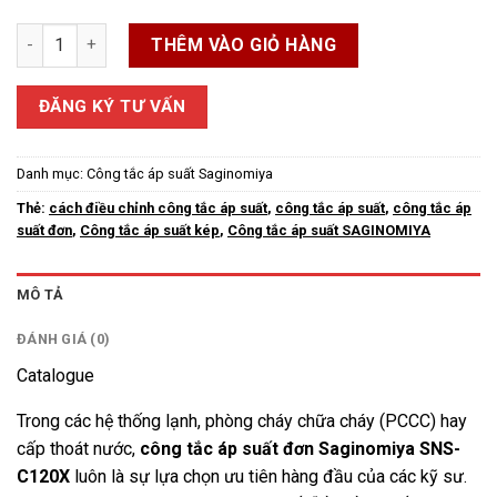
Công tắc áp suất đơn Saginomiya SNS-C120X số lượng
THÊM VÀO GIỎ HÀNG
ĐĂNG KÝ TƯ VẤN
Danh mục:
Công tắc áp suất Saginomiya
Thẻ:
cách điều chỉnh công tắc áp suất
,
công tắc áp suất
,
công tắc áp
suất đơn
,
Công tắc áp suất kép
,
Công tắc áp suất SAGINOMIYA
MÔ TẢ
ĐÁNH GIÁ (0)
Catalogue
Trong các hệ thống lạnh, phòng cháy chữa cháy (PCCC) hay
cấp thoát nước,
công tắc áp suất đơn Saginomiya SNS-
C120X
luôn là sự lựa chọn ưu tiên hàng đầu của các kỹ sư.